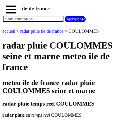
ile de france
accueil
paris
communes
accueil
>
radar pluie ile de france
> COULOMMES
essonne
radar pluie COULOMMES
communes
hauts
seine et marne meteo ile de
de
seine
france
communes
seine
et
meteo ile de france radar pluie
marne
COULOMMES seine et marne
communes
seine
saint
radar pluie temps reel COULOMMES
denis
communes
radar
pluie
en
temps
reel
COULOMMES
val
d
oise