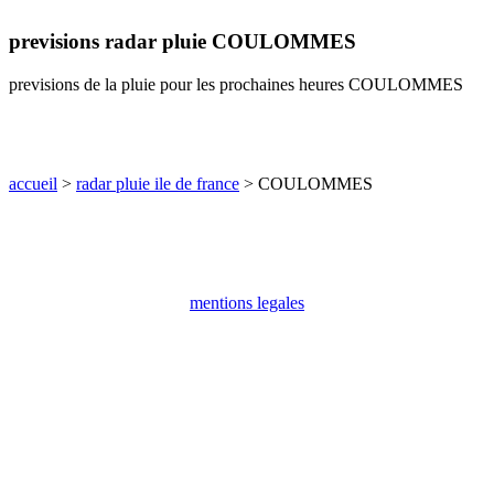
communes
previsions radar pluie COULOMMES
val
de
marne
previsions de la pluie pour les prochaines heures COULOMMES
communes
yvelines
radar
pluie
accueil
>
radar pluie ile de france
> COULOMMES
mentions legales