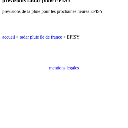
previsions radar pluie EPISY
communes
val
previsions de la pluie pour les prochaines heures EPISY
de
marne
communes
yvelines
accueil
>
radar pluie ile de france
> EPISY
radar
pluie
mentions legales