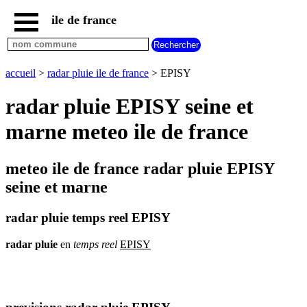
ile de france
accueil
paris
communes
accueil
>
radar pluie ile de france
> EPISY
essonne
radar pluie EPISY seine et
communes
hauts
marne meteo ile de france
de
seine
communes
meteo ile de france radar pluie EPISY
seine
et
seine et marne
marne
communes
radar pluie temps reel EPISY
seine
saint
radar
pluie
en
temps
reel
EPISY
denis
communes
val
d
oise