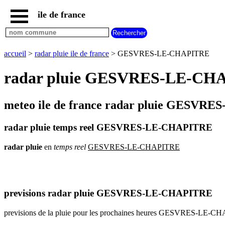
ile de france
accueil
paris
communes
accueil
>
radar pluie ile de france
> GESVRES-LE-CHAPITRE
essonne
radar pluie GESVRES-LE-CHAPI
communes
hauts
de
seine
meteo ile de france radar pluie GESVRE
communes
seine
radar pluie temps reel GESVRES-LE-CHAPITRE
et
marne
radar
pluie
en
temps
reel
GESVRES-LE-CHAPITRE
communes
seine
saint
denis
previsions radar pluie GESVRES-LE-CHAPITRE
communes
val
previsions de la pluie pour les prochaines heures GESVRES-LE-
d
oise