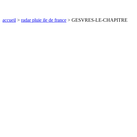
communes
val
de
accueil
>
radar pluie ile de france
> GESVRES-LE-CHAPITRE
marne
communes
yvelines
radar
pluie