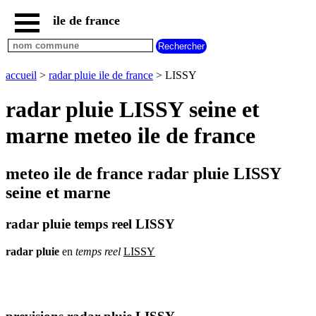
ile de france
accueil
paris
communes
accueil
>
radar pluie ile de france
> LISSY
essonne
radar pluie LISSY seine et
communes
hauts
marne meteo ile de france
de
seine
communes
meteo ile de france radar pluie LISSY
seine
et
seine et marne
marne
communes
radar pluie temps reel LISSY
seine
saint
radar
pluie
en
temps
reel
LISSY
denis
communes
val
d
oise