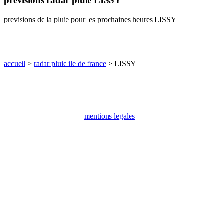
previsions radar pluie LISSY
communes
val
previsions de la pluie pour les prochaines heures LISSY
de
marne
communes
yvelines
accueil
>
radar pluie ile de france
> LISSY
radar
pluie
mentions legales