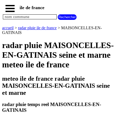
ile de france
accueil
paris
communes
accueil
>
radar pluie ile de france
> MAISONCELLES-EN-
essonne
GATINAIS
communes
radar pluie MAISONCELLES-
hauts
de
EN-GATINAIS seine et marne
seine
communes
meteo ile de france
seine
et
marne
meteo ile de france radar pluie
communes
MAISONCELLES-EN-GATINAIS seine
seine
saint
et marne
denis
communes
radar pluie temps reel MAISONCELLES-EN-
val
GATINAIS
d
oise