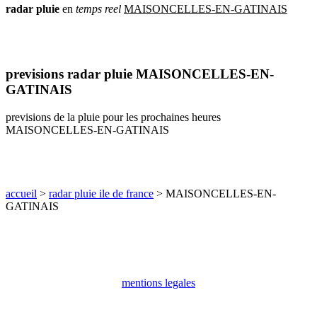
radar
pluie
en
temps
reel
MAISONCELLES-EN-GATINAIS
communes
val
de
marne
communes
previsions radar pluie MAISONCELLES-EN-
yvelines
GATINAIS
radar
pluie
previsions de la pluie pour les prochaines heures
MAISONCELLES-EN-GATINAIS
accueil
>
radar pluie ile de france
> MAISONCELLES-EN-
GATINAIS
mentions legales