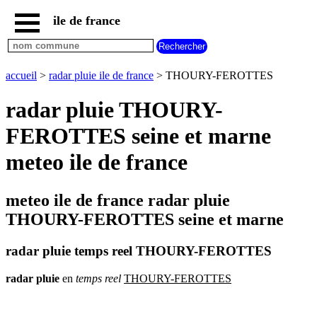
ile de france
accueil
paris
communes
accueil
>
radar pluie ile de france
> THOURY-FEROTTES
essonne
radar pluie THOURY-
communes
hauts
FEROTTES seine et marne
de
seine
meteo ile de france
communes
seine
et
meteo ile de france radar pluie
marne
THOURY-FEROTTES seine et marne
communes
seine
saint
radar pluie temps reel THOURY-FEROTTES
denis
communes
radar
pluie
en
temps
reel
THOURY-FEROTTES
val
d
oise