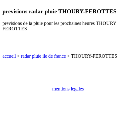
communes
previsions radar pluie THOURY-FEROTTES
val
de
marne
previsions de la pluie pour les prochaines heures THOURY-
FEROTTES
communes
yvelines
radar
pluie
accueil
>
radar pluie ile de france
> THOURY-FEROTTES
mentions legales