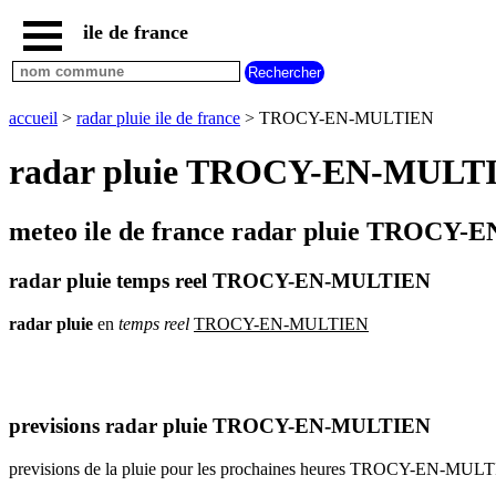
ile de france
accueil
paris
communes
accueil
>
radar pluie ile de france
> TROCY-EN-MULTIEN
essonne
radar pluie TROCY-EN-MULTIEN
communes
hauts
de
seine
meteo ile de france radar pluie TROCY-
communes
seine
radar pluie temps reel TROCY-EN-MULTIEN
et
marne
radar
pluie
en
temps
reel
TROCY-EN-MULTIEN
communes
seine
saint
denis
previsions radar pluie TROCY-EN-MULTIEN
communes
val
previsions de la pluie pour les prochaines heures TROCY-EN-MUL
d
oise