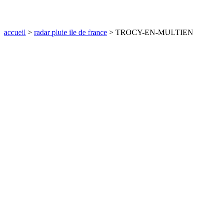
communes
val
de
accueil
>
radar pluie ile de france
> TROCY-EN-MULTIEN
marne
communes
yvelines
radar
pluie