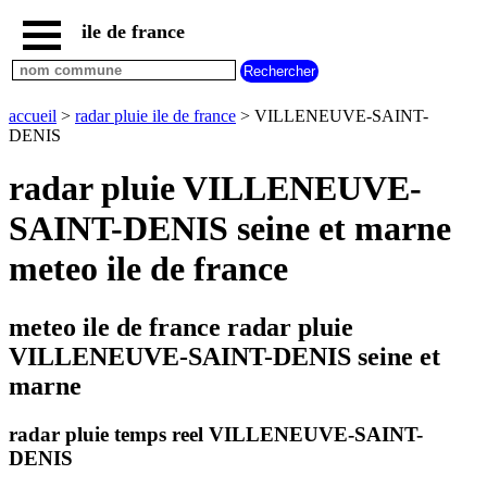
ile de france
accueil
paris
communes
accueil
>
radar pluie ile de france
> VILLENEUVE-SAINT-
essonne
DENIS
communes
radar pluie VILLENEUVE-
hauts
de
SAINT-DENIS seine et marne
seine
communes
meteo ile de france
seine
et
marne
meteo ile de france radar pluie
communes
VILLENEUVE-SAINT-DENIS seine et
seine
saint
marne
denis
communes
radar pluie temps reel VILLENEUVE-SAINT-
val
DENIS
d
oise