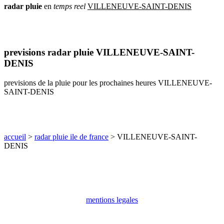
radar
pluie
en
temps
reel
VILLENEUVE-SAINT-DENIS
communes
val
de
marne
communes
previsions radar pluie VILLENEUVE-SAINT-
yvelines
DENIS
radar
pluie
previsions de la pluie pour les prochaines heures VILLENEUVE-
SAINT-DENIS
accueil
>
radar pluie ile de france
> VILLENEUVE-SAINT-
DENIS
mentions legales