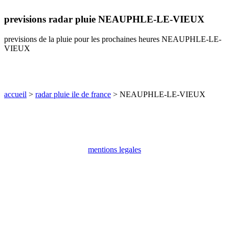
communes
previsions radar pluie NEAUPHLE-LE-VIEUX
val
de
marne
previsions de la pluie pour les prochaines heures NEAUPHLE-LE-
VIEUX
communes
yvelines
radar
pluie
accueil
>
radar pluie ile de france
> NEAUPHLE-LE-VIEUX
mentions legales