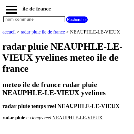
ile de france
accueil
paris
communes
accueil
>
radar pluie ile de france
> NEAUPHLE-LE-VIEUX
essonne
radar pluie NEAUPHLE-LE-
communes
hauts
VIEUX yvelines meteo ile de
de
seine
france
communes
seine
et
meteo ile de france radar pluie
marne
NEAUPHLE-LE-VIEUX yvelines
communes
seine
saint
radar pluie temps reel NEAUPHLE-LE-VIEUX
denis
communes
radar
pluie
en
temps
reel
NEAUPHLE-LE-VIEUX
val
d
oise