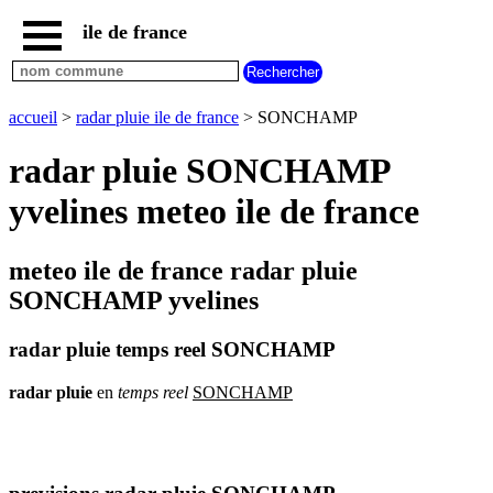
ile de france
accueil
paris
communes
accueil
>
radar pluie ile de france
> SONCHAMP
essonne
radar pluie SONCHAMP
communes
hauts
yvelines meteo ile de france
de
seine
communes
meteo ile de france radar pluie
seine
et
SONCHAMP yvelines
marne
communes
radar pluie temps reel SONCHAMP
seine
saint
radar
pluie
en
temps
reel
SONCHAMP
denis
communes
val
d
oise