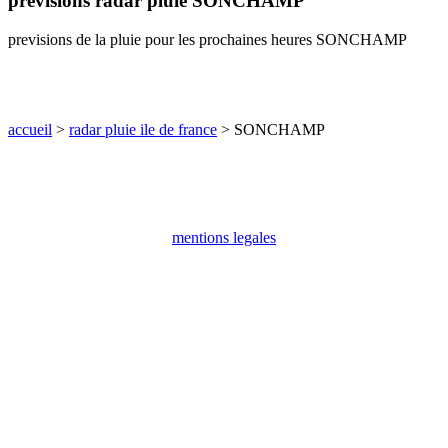
previsions radar pluie SONCHAMP
communes
val
previsions de la pluie pour les prochaines heures SONCHAMP
de
marne
communes
yvelines
accueil
>
radar pluie ile de france
> SONCHAMP
radar
pluie
mentions legales