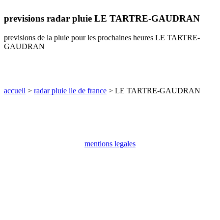
communes
previsions radar pluie LE TARTRE-GAUDRAN
val
de
marne
previsions de la pluie pour les prochaines heures LE TARTRE-
GAUDRAN
communes
yvelines
radar
pluie
accueil
>
radar pluie ile de france
> LE TARTRE-GAUDRAN
mentions legales