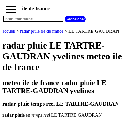
ile de france
accueil
paris
communes
accueil
>
radar pluie ile de france
> LE TARTRE-GAUDRAN
essonne
radar pluie LE TARTRE-
communes
hauts
GAUDRAN yvelines meteo ile
de
seine
de france
communes
seine
et
meteo ile de france radar pluie LE
marne
TARTRE-GAUDRAN yvelines
communes
seine
saint
radar pluie temps reel LE TARTRE-GAUDRAN
denis
communes
radar
pluie
en
temps
reel
LE TARTRE-GAUDRAN
val
d
oise