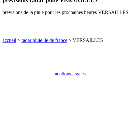
previsions radar pluie VERSAILLES
communes
val
previsions de la pluie pour les prochaines heures VERSAILLES
de
marne
communes
yvelines
accueil
>
radar pluie ile de france
> VERSAILLES
radar
pluie
mentions legales