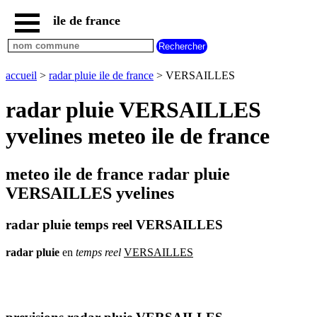
ile de france
accueil
paris
communes
accueil
>
radar pluie ile de france
> VERSAILLES
essonne
radar pluie VERSAILLES
communes
hauts
yvelines meteo ile de france
de
seine
communes
meteo ile de france radar pluie
seine
et
VERSAILLES yvelines
marne
communes
radar pluie temps reel VERSAILLES
seine
saint
radar
pluie
en
temps
reel
VERSAILLES
denis
communes
val
d
oise