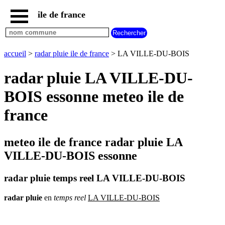
ile de france
accueil
paris
communes
accueil
>
radar pluie ile de france
> LA VILLE-DU-BOIS
essonne
radar pluie LA VILLE-DU-
communes
hauts
BOIS essonne meteo ile de
de
seine
france
communes
seine
et
meteo ile de france radar pluie LA
marne
VILLE-DU-BOIS essonne
communes
seine
saint
radar pluie temps reel LA VILLE-DU-BOIS
denis
communes
radar
pluie
en
temps
reel
LA VILLE-DU-BOIS
val
d
oise