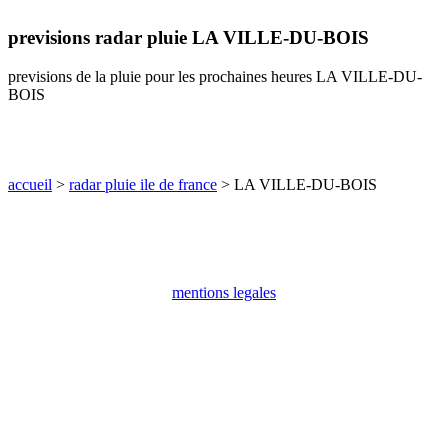
communes
previsions radar pluie LA VILLE-DU-BOIS
val
de
marne
previsions de la pluie pour les prochaines heures LA VILLE-DU-
BOIS
communes
yvelines
radar
pluie
accueil
>
radar pluie ile de france
> LA VILLE-DU-BOIS
mentions legales