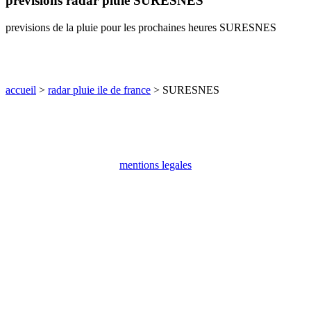
previsions radar pluie SURESNES
communes
val
previsions de la pluie pour les prochaines heures SURESNES
de
marne
communes
yvelines
accueil
>
radar pluie ile de france
> SURESNES
radar
pluie
mentions legales