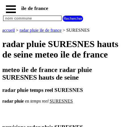
ile de france
accueil
paris
communes
accueil
>
radar pluie ile de france
> SURESNES
essonne
radar pluie SURESNES hauts
communes
hauts
de seine meteo ile de france
de
seine
communes
meteo ile de france radar pluie
seine
et
SURESNES hauts de seine
marne
communes
radar pluie temps reel SURESNES
seine
saint
radar
pluie
en
temps
reel
SURESNES
denis
communes
val
d
oise