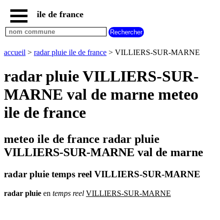
ile de france
accueil
paris
communes
accueil
>
radar pluie ile de france
> VILLIERS-SUR-MARNE
essonne
radar pluie VILLIERS-SUR-
communes
hauts
MARNE val de marne meteo
de
seine
ile de france
communes
seine
et
meteo ile de france radar pluie
marne
VILLIERS-SUR-MARNE val de marne
communes
seine
saint
radar pluie temps reel VILLIERS-SUR-MARNE
denis
communes
radar
pluie
en
temps
reel
VILLIERS-SUR-MARNE
val
d
oise