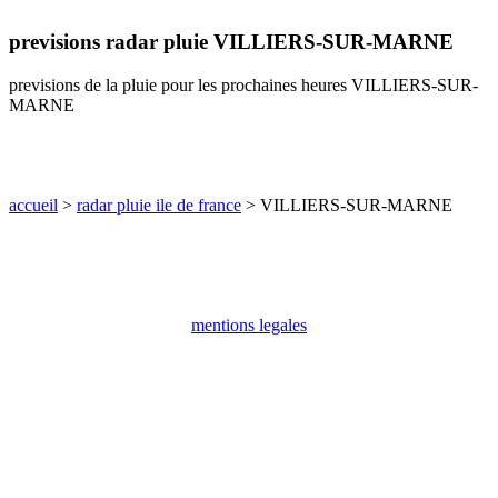
communes
previsions radar pluie VILLIERS-SUR-MARNE
val
de
marne
previsions de la pluie pour les prochaines heures VILLIERS-SUR-
MARNE
communes
yvelines
radar
pluie
accueil
>
radar pluie ile de france
> VILLIERS-SUR-MARNE
mentions legales