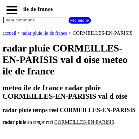
ile de france
accueil
paris
communes
accueil
>
radar pluie ile de france
> CORMEILLES-EN-PARISIS
essonne
radar pluie CORMEILLES-
communes
hauts
EN-PARISIS val d oise meteo
de
seine
ile de france
communes
seine
et
meteo ile de france radar pluie
marne
CORMEILLES-EN-PARISIS val d oise
communes
seine
saint
radar pluie temps reel CORMEILLES-EN-PARISIS
denis
communes
radar
pluie
en
temps
reel
CORMEILLES-EN-PARISIS
val
d
oise