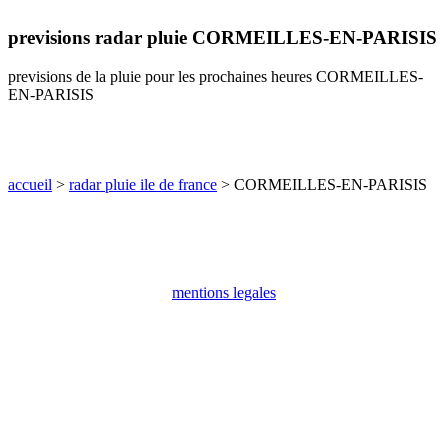
communes
previsions radar pluie CORMEILLES-EN-PARISIS
val
de
marne
previsions de la pluie pour les prochaines heures CORMEILLES-
EN-PARISIS
communes
yvelines
radar
pluie
accueil
>
radar pluie ile de france
> CORMEILLES-EN-PARISIS
mentions legales