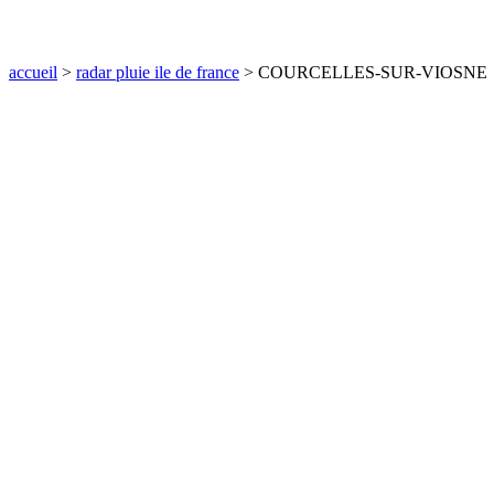
communes
val
de
accueil
>
radar pluie ile de france
> COURCELLES-SUR-VIOSNE
marne
communes
yvelines
radar
pluie