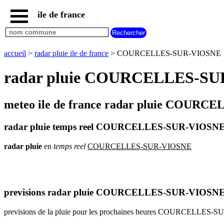
ile de france
accueil
paris
communes
accueil
>
radar pluie ile de france
> COURCELLES-SUR-VIOSNE
essonne
radar pluie COURCELLES-SUR-V
communes
hauts
de
seine
meteo ile de france radar pluie COURC
communes
seine
radar pluie temps reel COURCELLES-SUR-VIOSN
et
marne
radar
pluie
en
temps
reel
COURCELLES-SUR-VIOSNE
communes
seine
saint
denis
previsions radar pluie COURCELLES-SUR-VIOSN
communes
val
previsions de la pluie pour les prochaines heures COURCELLES
d
oise