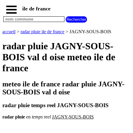
ile de france
accueil
paris
communes
accueil
>
radar pluie ile de france
> JAGNY-SOUS-BOIS
essonne
radar pluie JAGNY-SOUS-
communes
hauts
BOIS val d oise meteo ile de
de
seine
france
communes
seine
et
meteo ile de france radar pluie JAGNY-
marne
SOUS-BOIS val d oise
communes
seine
saint
radar pluie temps reel JAGNY-SOUS-BOIS
denis
communes
radar
pluie
en
temps
reel
JAGNY-SOUS-BOIS
val
d
oise