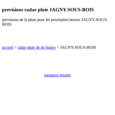
communes
previsions radar pluie JAGNY-SOUS-BOIS
val
de
marne
previsions de la pluie pour les prochaines heures JAGNY-SOUS-
BOIS
communes
yvelines
radar
pluie
accueil
>
radar pluie ile de france
> JAGNY-SOUS-BOIS
mentions legales