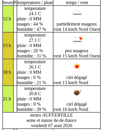
heure
P
temperatures / pluie
temps / vent
temperature
24.1 C
12 h
pluie : 0 MM
nuages : 44 %
partiellement nuageux
humidite : 47 %
vent 14 km/h Nord Ouest
temperature
27.1 C
15 h
pluie : 0 MM
nuages : 20 %
peu nuageux
humidite : 31 %
vent 15 km/h Nord Ouest
temperature
26.1 C
18 h
pluie : 0 MM
nuages : 6 %
ciel dégagé
humidite : 21 %
vent 13 km/h Nord
temperature
20.8 C
21 h
pluie : 0 MM
nuages : 0 %
ciel dégagé
humidite : 39 %
vent 16 km/h Nord
meteo AUFFERVILLE
seine et marne ile-de-france
vendredi 07 aout 2026