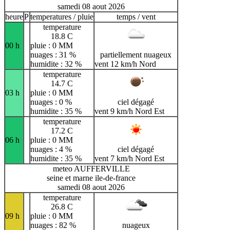
samedi 08 aout 2026
heure
P
temperatures / pluie
temps / vent
temperature
18.8 C
00 h
pluie : 0 MM
nuages : 31 %
partiellement nuageux
humidite : 32 %
vent 12 km/h Nord
temperature
14.7 C
03 h
pluie : 0 MM
nuages : 0 %
ciel dégagé
humidite : 35 %
vent 9 km/h Nord Est
temperature
17.2 C
06 h
pluie : 0 MM
nuages : 4 %
ciel dégagé
humidite : 35 %
vent 7 km/h Nord Est
meteo AUFFERVILLE
seine et marne ile-de-france
samedi 08 aout 2026
temperature
26.8 C
09 h
pluie : 0 MM
nuages : 82 %
nuageux