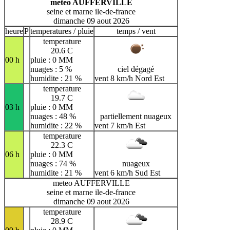
meteo AUFFERVILLE
seine et marne ile-de-france
dimanche 09 aout 2026
heure
P
temperatures / pluie
temps / vent
temperature
20.6 C
00 h
pluie : 0 MM
nuages : 5 %
ciel dégagé
humidite : 21 %
vent 8 km/h Nord Est
temperature
19.7 C
03 h
pluie : 0 MM
nuages : 48 %
partiellement nuageux
humidite : 22 %
vent 7 km/h Est
temperature
22.3 C
06 h
pluie : 0 MM
nuages : 74 %
nuageux
humidite : 21 %
vent 6 km/h Sud Est
meteo AUFFERVILLE
seine et marne ile-de-france
dimanche 09 aout 2026
temperature
28.9 C