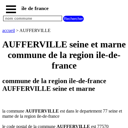
ile de france
accueil
paris
communes
accueil
> AUFFERVILLE
essonne
AUFFERVILLE seine et marne
communes
hauts
commune de la region ile-de-
de
seine
france
communes
seine
et
commune de la region ile-de-france
marne
AUFFERVILLE seine et marne
communes
seine
saint
denis
la commune
AUFFERVILLE
est dans le departement 77 seine et
communes
marne de la region ile-de-france
val
d
le code postal de la commune
AUFFERVILLE
est 77570
oise