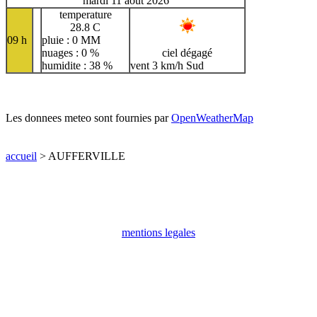
mardi 11 aout 2026
temperature
28.8 C
09 h
pluie : 0 MM
nuages : 0 %
ciel dégagé
humidite : 38 %
vent 3 km/h Sud
Les donnees meteo sont fournies par
OpenWeatherMap
accueil
> AUFFERVILLE
mentions legales