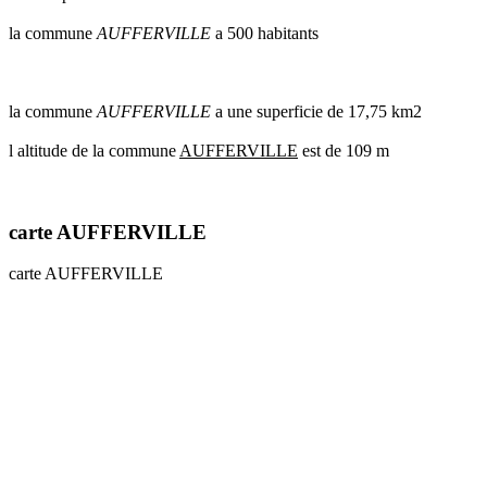
communes
la commune
AUFFERVILLE
a 500 habitants
val
de
marne
communes
la commune
AUFFERVILLE
a une superficie de 17,75 km2
yvelines
l altitude de la commune
AUFFERVILLE
est de 109 m
radar
pluie
carte AUFFERVILLE
carte AUFFERVILLE