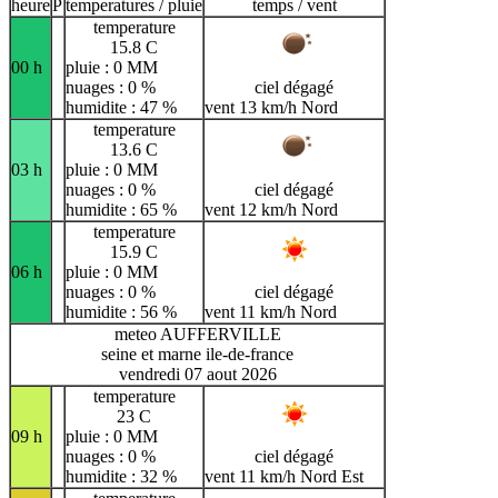
heure
P
temperatures / pluie
temps / vent
temperature
15.8 C
00 h
pluie : 0 MM
nuages : 0 %
ciel dégagé
humidite : 47 %
vent 13 km/h Nord
temperature
13.6 C
03 h
pluie : 0 MM
nuages : 0 %
ciel dégagé
humidite : 65 %
vent 12 km/h Nord
temperature
15.9 C
06 h
pluie : 0 MM
nuages : 0 %
ciel dégagé
humidite : 56 %
vent 11 km/h Nord
meteo AUFFERVILLE
seine et marne ile-de-france
vendredi 07 aout 2026
temperature
23 C
09 h
pluie : 0 MM
nuages : 0 %
ciel dégagé
humidite : 32 %
vent 11 km/h Nord Est