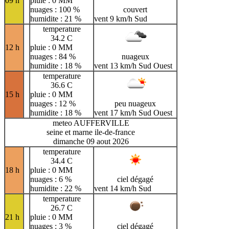
09 h
pluie : 0 MM
nuages : 100 %
couvert
humidite : 21 %
vent 9 km/h Sud
temperature
34.2 C
12 h
pluie : 0 MM
nuages : 84 %
nuageux
humidite : 18 %
vent 13 km/h Sud Ouest
temperature
36.6 C
15 h
pluie : 0 MM
nuages : 12 %
peu nuageux
humidite : 18 %
vent 17 km/h Sud Ouest
meteo AUFFERVILLE
seine et marne ile-de-france
dimanche 09 aout 2026
temperature
34.4 C
18 h
pluie : 0 MM
nuages : 6 %
ciel dégagé
humidite : 22 %
vent 14 km/h Sud
temperature
26.7 C
21 h
pluie : 0 MM
nuages : 3 %
ciel dégagé