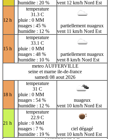
humidite : 20 %
vent 12 km/h Nord Est
temperature
31.3 C
12 h
pluie : 0 MM
nuages : 45 %
partiellement nuageux
humidite : 12 %
vent 11 km/h Nord Est
temperature
33.1 C
15 h
pluie : 0 MM
nuages : 48 %
partiellement nuageux
humidite : 10 %
vent 8 km/h Nord Est
meteo AUFFERVILLE
seine et marne ile-de-france
samedi 08 aout 2026
temperature
31 C
18 h
pluie : 0 MM
nuages : 54 %
nuageux
humidite : 12 %
vent 10 km/h Nord Est
temperature
22.9 C
21 h
pluie : 0 MM
nuages : 7 %
ciel dégagé
humidite : 19 %
vent 10 km/h Nord Est