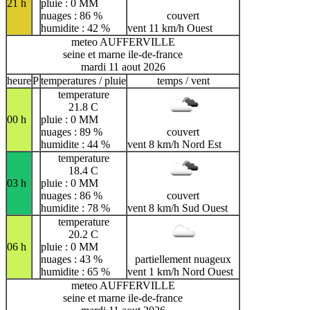
21 h
pluie : 0 MM
nuages : 86 %
couvert
humidite : 42 %
vent 11 km/h Ouest
meteo AUFFERVILLE
seine et marne ile-de-france
mardi 11 aout 2026
heure
P
temperatures / pluie
temps / vent
temperature
21.8 C
00 h
pluie : 0 MM
nuages : 89 %
couvert
humidite : 44 %
vent 8 km/h Nord Est
temperature
18.4 C
03 h
pluie : 0 MM
nuages : 86 %
couvert
humidite : 78 %
vent 8 km/h Sud Ouest
temperature
20.2 C
06 h
pluie : 0 MM
nuages : 43 %
partiellement nuageux
humidite : 65 %
vent 1 km/h Nord Ouest
meteo AUFFERVILLE
seine et marne ile-de-france