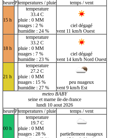
heure
P
temperatures / pluie
temps / vent
temperature
33.4 C
15 h
pluie : 0 MM
nuages : 2 %
ciel dégagé
humidite : 24 %
vent 11 km/h Ouest
temperature
33.2 C
18 h
pluie : 0 MM
nuages : 7 %
ciel dégagé
humidite : 23 %
vent 14 km/h Nord Ouest
temperature
27.2 C
21 h
pluie : 0 MM
nuages : 15 %
peu nuageux
humidite : 27 %
vent 9 km/h Est
meteo BABY
seine et marne ile-de-france
lundi 10 aout 2026
heure
P
temperatures / pluie
temps / vent
temperature
19.7 C
00 h
pluie : 0 MM
nuages : 28 %
partiellement nuageux