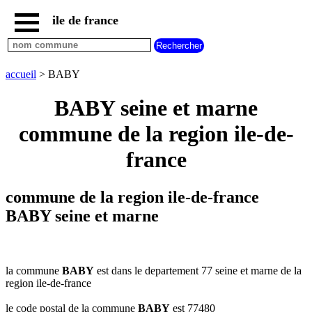
ile de france
accueil
paris
communes
accueil
> BABY
essonne
BABY seine et marne
communes
hauts
commune de la region ile-de-
de
seine
france
communes
seine
et
commune de la region ile-de-france
marne
BABY seine et marne
communes
seine
saint
denis
la commune
BABY
est dans le departement 77 seine et marne de la
communes
region ile-de-france
val
d
le code postal de la commune
BABY
est 77480
oise