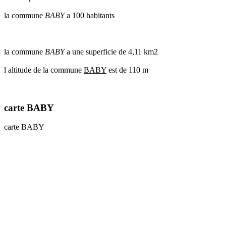
communes
la commune
BABY
a 100 habitants
val
de
marne
communes
la commune
BABY
a une superficie de 4,11 km2
yvelines
l altitude de la commune
BABY
est de 110 m
radar
pluie
carte BABY
carte BABY