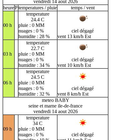
vendredi 14 aout 2026
heure
P
temperatures / pluie
temps / vent
temperature
24.4 C
00 h
pluie : 0 MM
nuages : 0 %
ciel dégagé
humidite : 28 %
vent 13 km/h Est
temperature
22.7 C
03 h
pluie : 0 MM
nuages : 0 %
ciel dégagé
humidite : 34 %
vent 10 km/h Est
temperature
24.5 C
06 h
pluie : 0 MM
nuages : 0 %
ciel dégagé
humidite : 32 %
vent 8 km/h Est
meteo BABY
seine et marne ile-de-france
vendredi 14 aout 2026
temperature
34 C
09 h
pluie : 0 MM
nuages : 0 %
ciel dégagé