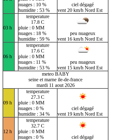
nuages : 10 %
ciel dégagé
humidite : 53 %
vent 20 km/h Nord Est
temperature
17.8 C
03 h
pluie : 0 MM
nuages : 18 %
peu nuageux
humidite : 59 %
vent 16 km/h Nord Est
temperature
17.6 C
06 h
pluie : 0 MM
nuages : 11 %
peu nuageux
humidite : 53 %
vent 15 km/h Nord Est
meteo BABY
seine et marne ile-de-france
mardi 11 aout 2026
temperature
27.3 C
09 h
pluie : 0 MM
nuages : 0 %
ciel dégagé
humidite : 34 %
vent 19 km/h Nord Est
temperature
32.7 C
12 h
pluie : 0 MM
nuages : 0 %
ciel dégagé