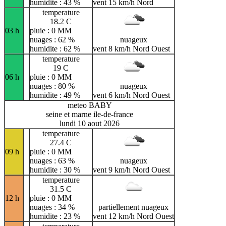
humidite : 43 %
vent 15 km/h Nord
temperature
18.2 C
03 h
pluie : 0 MM
nuages : 62 %
nuageux
humidite : 62 %
vent 8 km/h Nord Ouest
temperature
19 C
06 h
pluie : 0 MM
nuages : 80 %
nuageux
humidite : 49 %
vent 6 km/h Nord Ouest
meteo BABY
seine et marne ile-de-france
lundi 10 aout 2026
temperature
27.4 C
09 h
pluie : 0 MM
nuages : 63 %
nuageux
humidite : 30 %
vent 9 km/h Nord Ouest
temperature
31.5 C
12 h
pluie : 0 MM
nuages : 34 %
partiellement nuageux
humidite : 23 %
vent 12 km/h Nord Ouest