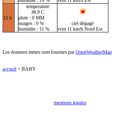
humidite : 19 %
vent 11 km/h Est
temperature
38.9 C
12 h
pluie : 0 MM
nuages : 0 %
ciel dégagé
humidite : 11 %
vent 11 km/h Nord Est
Les donnees meteo sont fournies par
OpenWeatherMap
accueil
> BABY
mentions legales