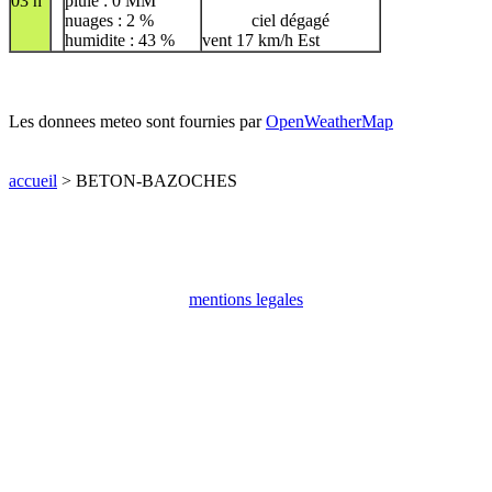
03 h
pluie : 0 MM
nuages : 2 %
ciel dégagé
humidite : 43 %
vent 17 km/h Est
Les donnees meteo sont fournies par
OpenWeatherMap
accueil
> BETON-BAZOCHES
mentions legales