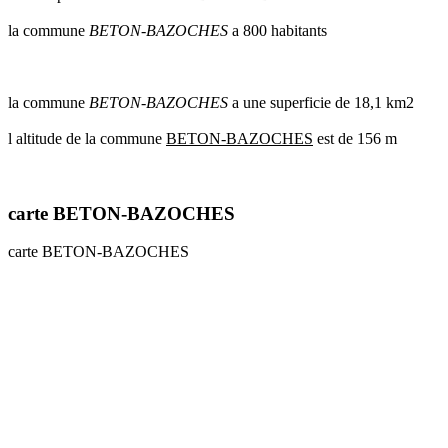
communes
la commune
BETON-BAZOCHES
a 800 habitants
val
de
marne
communes
la commune
BETON-BAZOCHES
a une superficie de 18,1 km2
yvelines
l altitude de la commune
BETON-BAZOCHES
est de 156 m
radar
pluie
carte BETON-BAZOCHES
carte BETON-BAZOCHES