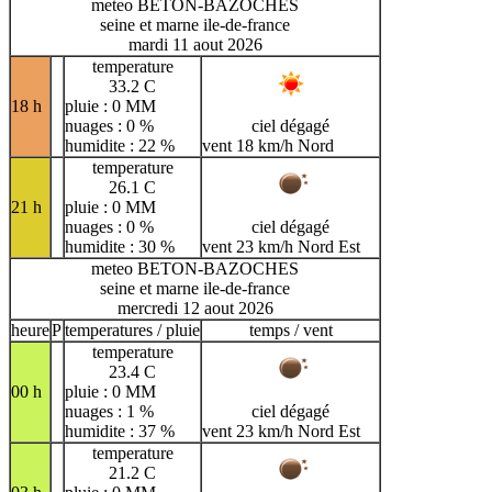
meteo BETON-BAZOCHES
seine et marne ile-de-france
mardi 11 aout 2026
temperature
33.2 C
18 h
pluie : 0 MM
nuages : 0 %
ciel dégagé
humidite : 22 %
vent 18 km/h Nord
temperature
26.1 C
21 h
pluie : 0 MM
nuages : 0 %
ciel dégagé
humidite : 30 %
vent 23 km/h Nord Est
meteo BETON-BAZOCHES
seine et marne ile-de-france
mercredi 12 aout 2026
heure
P
temperatures / pluie
temps / vent
temperature
23.4 C
00 h
pluie : 0 MM
nuages : 1 %
ciel dégagé
humidite : 37 %
vent 23 km/h Nord Est
temperature
21.2 C