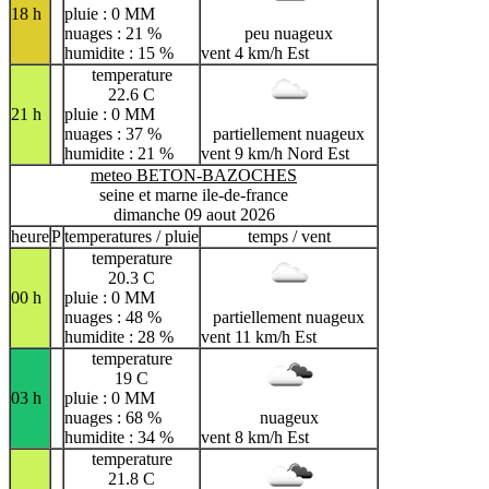
18 h
pluie : 0 MM
nuages : 21 %
peu nuageux
humidite : 15 %
vent 4 km/h Est
temperature
22.6 C
21 h
pluie : 0 MM
nuages : 37 %
partiellement nuageux
humidite : 21 %
vent 9 km/h Nord Est
meteo BETON-BAZOCHES
seine et marne ile-de-france
dimanche 09 aout 2026
heure
P
temperatures / pluie
temps / vent
temperature
20.3 C
00 h
pluie : 0 MM
nuages : 48 %
partiellement nuageux
humidite : 28 %
vent 11 km/h Est
temperature
19 C
03 h
pluie : 0 MM
nuages : 68 %
nuageux
humidite : 34 %
vent 8 km/h Est
temperature
21.8 C