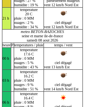
nuages : 27 %
partiellement nuageux
humidite : 19 %
vent 12 km/h Nord Est
temperature
20 C
21 h
pluie : 0 MM
nuages : 2 %
ciel dégagé
humidite : 34 %
vent 12 km/h Nord Est
meteo BETON-BAZOCHES
seine et marne ile-de-france
samedi 08 aout 2026
heure
P
temperatures / pluie
temps / vent
temperature
17.6 C
00 h
pluie : 0 MM
nuages : 5 %
ciel dégagé
humidite : 43 %
vent 13 km/h Est
temperature
16.2 C
03 h
pluie : 0 MM
nuages : 9 %
ciel dégagé
humidite : 51 %
vent 14 km/h Nord Est
temperature
16.4 C
06 h
pluie : 0 MM
nuages : 8 %
ciel dégagé