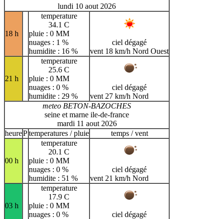
lundi 10 aout 2026
temperature
34.1 C
18 h
pluie : 0 MM
nuages : 1 %
ciel dégagé
humidite : 16 %
vent 18 km/h Nord Ouest
temperature
25.6 C
21 h
pluie : 0 MM
nuages : 0 %
ciel dégagé
humidite : 29 %
vent 27 km/h Nord
meteo BETON-BAZOCHES
seine et marne ile-de-france
mardi 11 aout 2026
heure
P
temperatures / pluie
temps / vent
temperature
20.1 C
00 h
pluie : 0 MM
nuages : 0 %
ciel dégagé
humidite : 51 %
vent 21 km/h Nord
temperature
17.9 C
03 h
pluie : 0 MM
nuages : 0 %
ciel dégagé