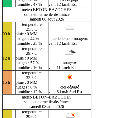
humidite : 47 %
vent 12 km/h Est
meteo BETON-BAZOCHES
seine et marne ile-de-france
samedi 08 aout 2026
temperature
25.5 C
09 h
pluie : 0 MM
nuages : 44 %
partiellement nuageux
humidite : 25 %
vent 12 km/h Est
temperature
29.7 C
12 h
pluie : 0 MM
nuages : 57 %
nuageux
humidite : 16 %
vent 11 km/h Est
temperature
32.7 C
15 h
pluie : 0 MM
nuages : 6 %
ciel dégagé
humidite : 12 %
vent 6 km/h Sud Est
meteo BETON-BAZOCHES
seine et marne ile-de-france
samedi 08 aout 2026
temperature
29.6 C