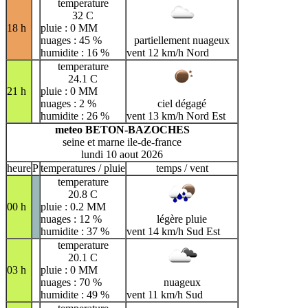
temperature
32 C
18 h
pluie : 0 MM
nuages : 45 %
partiellement nuageux
humidite : 16 %
vent 12 km/h Nord
temperature
24.1 C
21 h
pluie : 0 MM
nuages : 2 %
ciel dégagé
humidite : 26 %
vent 13 km/h Nord Est
meteo BETON-BAZOCHES
seine et marne ile-de-france
lundi 10 aout 2026
heure
P
temperatures / pluie
temps / vent
temperature
20.8 C
00 h
pluie : 0.2 MM
nuages : 12 %
légère pluie
humidite : 37 %
vent 14 km/h Sud Est
temperature
20.1 C
03 h
pluie : 0 MM
nuages : 70 %
nuageux
humidite : 49 %
vent 11 km/h Sud