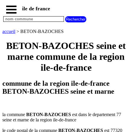
ile de france
accueil
paris
communes
accueil
> BETON-BAZOCHES
essonne
BETON-BAZOCHES seine et
communes
hauts
marne commune de la region
de
seine
ile-de-france
communes
seine
et
commune de la region ile-de-france
marne
BETON-BAZOCHES seine et marne
communes
seine
saint
denis
la commune
BETON-BAZOCHES
est dans le departement 77
communes
seine et marne de la region ile-de-france
val
d
le code postal de la commune
BETON-BAZOCHES
est 77320
oise