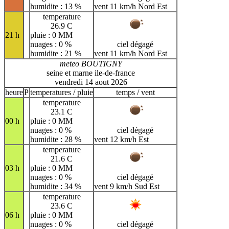
humidite : 13 %
vent 11 km/h Nord Est
temperature
26.9 C
21 h
pluie : 0 MM
nuages : 0 %
ciel dégagé
humidite : 21 %
vent 11 km/h Nord Est
meteo BOUTIGNY
seine et marne ile-de-france
vendredi 14 aout 2026
heure
P
temperatures / pluie
temps / vent
temperature
23.1 C
00 h
pluie : 0 MM
nuages : 0 %
ciel dégagé
humidite : 28 %
vent 12 km/h Est
temperature
21.6 C
03 h
pluie : 0 MM
nuages : 0 %
ciel dégagé
humidite : 34 %
vent 9 km/h Sud Est
temperature
23.6 C
06 h
pluie : 0 MM
nuages : 0 %
ciel dégagé