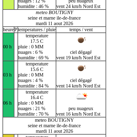
nuages : 12 %
peu nuageux
humidite : 46 %
vent 24 km/h Nord Est
meteo BOUTIGNY
seine et marne ile-de-france
mardi 11 aout 2026
heure
P
temperatures / pluie
temps / vent
temperature
17.5 C
00 h
pluie : 0 MM
nuages : 6 %
ciel dégagé
humidite : 69 %
vent 19 km/h Nord Est
temperature
15.6 C
03 h
pluie : 0 MM
nuages : 4 %
ciel dégagé
humidite : 84 %
vent 14 km/h Nord Est
temperature
16.4 C
06 h
pluie : 0 MM
nuages : 21 %
peu nuageux
humidite : 70 %
vent 16 km/h Nord Est
meteo BOUTIGNY
seine et marne ile-de-france
mardi 11 aout 2026