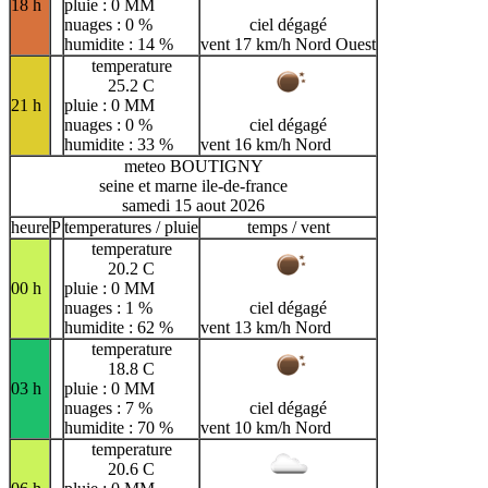
18 h
pluie : 0 MM
nuages : 0 %
ciel dégagé
humidite : 14 %
vent 17 km/h Nord Ouest
temperature
25.2 C
21 h
pluie : 0 MM
nuages : 0 %
ciel dégagé
humidite : 33 %
vent 16 km/h Nord
meteo BOUTIGNY
seine et marne ile-de-france
samedi 15 aout 2026
heure
P
temperatures / pluie
temps / vent
temperature
20.2 C
00 h
pluie : 0 MM
nuages : 1 %
ciel dégagé
humidite : 62 %
vent 13 km/h Nord
temperature
18.8 C
03 h
pluie : 0 MM
nuages : 7 %
ciel dégagé
humidite : 70 %
vent 10 km/h Nord
temperature
20.6 C