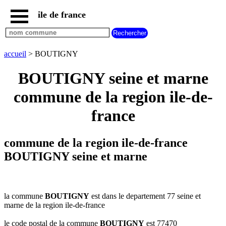
ile de france
accueil
paris
communes
accueil
> BOUTIGNY
essonne
BOUTIGNY seine et marne
communes
hauts
commune de la region ile-de-
de
seine
france
communes
seine
et
commune de la region ile-de-france
marne
BOUTIGNY seine et marne
communes
seine
saint
denis
la commune
BOUTIGNY
est dans le departement 77 seine et
communes
marne de la region ile-de-france
val
d
le code postal de la commune
BOUTIGNY
est 77470
oise