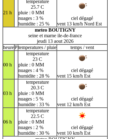
temperature
25.7 C
21 h
pluie : 0 MM
nuages : 3 %
ciel dégagé
humidite : 25 %
vent 13 km/h Nord Est
meteo BOUTIGNY
seine et marne ile-de-france
jeudi 13 aout 2026
heure
P
temperatures / pluie
temps / vent
temperature
23 C
00 h
pluie : 0 MM
nuages : 4 %
ciel dégagé
humidite : 28 %
vent 15 km/h Est
temperature
20.3 C
03 h
pluie : 0 MM
nuages : 5 %
ciel dégagé
humidite : 33 %
vent 12 km/h Est
temperature
22.5 C
06 h
pluie : 0 MM
nuages : 2 %
ciel dégagé
humidite : 30 %
vent 10 km/h Est