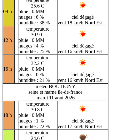
temperature
25.6 C
09 h
pluie : 0 MM
nuages : 6 %
ciel dégagé
humidite : 38 %
vent 18 km/h Nord Est
temperature
30.9 C
12 h
pluie : 0 MM
nuages : 4 %
ciel dégagé
humidite : 25 %
vent 16 km/h Nord Est
temperature
32.2 C
15 h
pluie : 0 MM
nuages : 0 %
ciel dégagé
humidite : 21 %
vent 16 km/h Nord Est
meteo BOUTIGNY
seine et marne ile-de-france
mardi 11 aout 2026
temperature
30.8 C
18 h
pluie : 0 MM
nuages : 1 %
ciel dégagé
humidite : 22 %
vent 17 km/h Nord Est
temperature
24.6 C