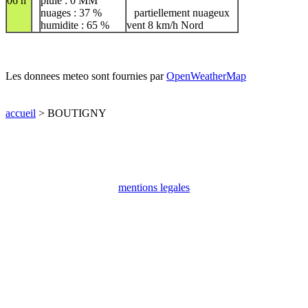
06 h
pluie : 0 MM
nuages : 37 %
partiellement nuageux
humidite : 65 %
vent 8 km/h Nord
Les donnees meteo sont fournies par
OpenWeatherMap
accueil
> BOUTIGNY
mentions legales