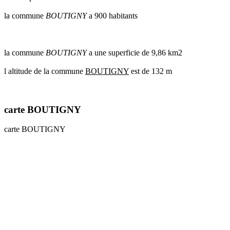
communes
la commune
BOUTIGNY
a 900 habitants
val
de
marne
communes
la commune
BOUTIGNY
a une superficie de 9,86 km2
yvelines
l altitude de la commune
BOUTIGNY
est de 132 m
radar
pluie
carte BOUTIGNY
carte BOUTIGNY