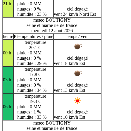
21 h
pluie : 0 MM
nuages : 0 %
ciel dégagé
humidite : 23 %
vent 24 km/h Nord Est
meteo BOUTIGNY
seine et marne ile-de-france
mercredi 12 aout 2026
heure
P
temperatures / pluie
temps / vent
temperature
20.1 C
00 h
pluie : 0 MM
nuages : 0 %
ciel dégagé
humidite : 29 %
vent 18 km/h Est
temperature
17.8 C
03 h
pluie : 0 MM
nuages : 0 %
ciel dégagé
humidite : 34 %
vent 13 km/h Est
temperature
19.3 C
06 h
pluie : 0 MM
nuages : 1 %
ciel dégagé
humidite : 33 %
vent 10 km/h Est
meteo BOUTIGNY
seine et marne ile-de-france