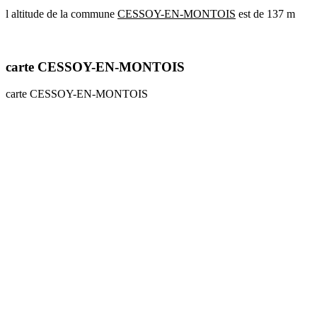
l altitude de la commune
CESSOY-EN-MONTOIS
est de 137 m
communes
val
de
marne
carte CESSOY-EN-MONTOIS
communes
yvelines
carte CESSOY-EN-MONTOIS
radar
pluie