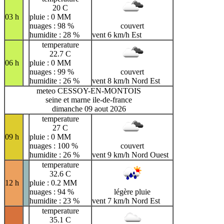
20 C
03 h
pluie : 0 MM
nuages : 98 %
couvert
humidite : 28 %
vent 6 km/h Est
temperature
22.7 C
06 h
pluie : 0 MM
nuages : 99 %
couvert
humidite : 26 %
vent 8 km/h Nord Est
meteo CESSOY-EN-MONTOIS
seine et marne ile-de-france
dimanche 09 aout 2026
temperature
27 C
09 h
pluie : 0 MM
nuages : 100 %
couvert
humidite : 26 %
vent 9 km/h Nord Ouest
temperature
32.6 C
12 h
pluie : 0.2 MM
nuages : 94 %
légère pluie
humidite : 23 %
vent 7 km/h Nord Est
temperature
35.1 C