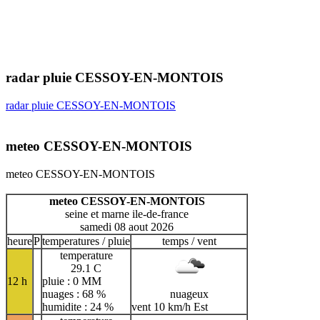
radar pluie CESSOY-EN-MONTOIS
radar pluie CESSOY-EN-MONTOIS
meteo CESSOY-EN-MONTOIS
meteo CESSOY-EN-MONTOIS
meteo CESSOY-EN-MONTOIS
seine et marne ile-de-france
samedi 08 aout 2026
heure
P
temperatures / pluie
temps / vent
temperature
29.1 C
12 h
pluie : 0 MM
nuages : 68 %
nuageux
humidite : 24 %
vent 10 km/h Est