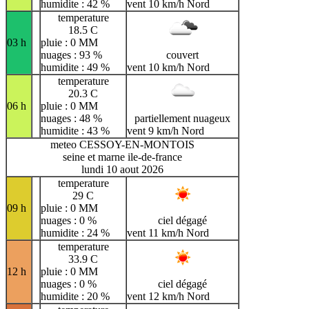
humidite : 42 %
vent 10 km/h Nord
temperature
18.5 C
03 h
pluie : 0 MM
nuages : 93 %
couvert
humidite : 49 %
vent 10 km/h Nord
temperature
20.3 C
06 h
pluie : 0 MM
nuages : 48 %
partiellement nuageux
humidite : 43 %
vent 9 km/h Nord
meteo CESSOY-EN-MONTOIS
seine et marne ile-de-france
lundi 10 aout 2026
temperature
29 C
09 h
pluie : 0 MM
nuages : 0 %
ciel dégagé
humidite : 24 %
vent 11 km/h Nord
temperature
33.9 C
12 h
pluie : 0 MM
nuages : 0 %
ciel dégagé
humidite : 20 %
vent 12 km/h Nord