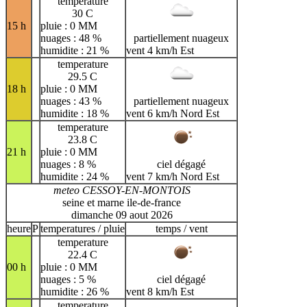
temperature
30 C
15 h
pluie : 0 MM
nuages : 48 %
partiellement nuageux
humidite : 21 %
vent 4 km/h Est
temperature
29.5 C
18 h
pluie : 0 MM
nuages : 43 %
partiellement nuageux
humidite : 18 %
vent 6 km/h Nord Est
temperature
23.8 C
21 h
pluie : 0 MM
nuages : 8 %
ciel dégagé
humidite : 24 %
vent 7 km/h Nord Est
meteo CESSOY-EN-MONTOIS
seine et marne ile-de-france
dimanche 09 aout 2026
heure
P
temperatures / pluie
temps / vent
temperature
22.4 C
00 h
pluie : 0 MM
nuages : 5 %
ciel dégagé
humidite : 26 %
vent 8 km/h Est
temperature