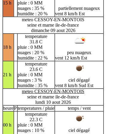
15 h
pluie : 0 MM
nuages : 35 %
partiellement nuageux
humidite : 20 %
vent 8 km/h Est
meteo CESSOY-EN-MONTOIS
seine et marne ile-de-france
dimanche 09 aout 2026
temperature
31.8 C
18 h
pluie : 0 MM
nuages : 20 %
peu nuageux
humidite : 22 %
vent 12 km/h Est
temperature
23.6 C
21 h
pluie : 0 MM
nuages : 3 %
ciel dégagé
humidite : 35 %
vent 8 km/h Sud Est
meteo CESSOY-EN-MONTOIS
seine et marne ile-de-france
lundi 10 aout 2026
heure
P
temperatures / pluie
temps / vent
temperature
22.3 C
00 h
pluie : 0 MM
nuages : 10 %
ciel dégagé