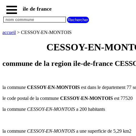
ile de france
accueil
paris
communes
accueil
> CESSOY-EN-MONTOIS
essonne
CESSOY-EN-MONTOIS s
communes
hauts
de
seine
commune de la region ile-de-france CE
communes
seine
et
marne
la commune
CESSOY-EN-MONTOIS
est dans le departement 77 se
communes
le code postal de la commune
CESSOY-EN-MONTOIS
est 77520
seine
saint
la commune
CESSOY-EN-MONTOIS
a 200 habitants
denis
communes
val
d
la commune
CESSOY-EN-MONTOIS
a une superficie de 5,29 km2
oise