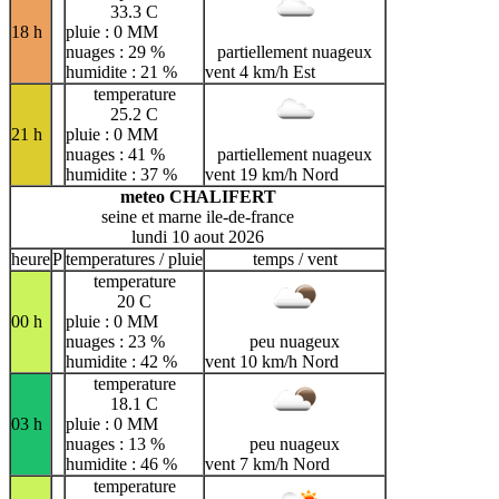
33.3 C
18 h
pluie : 0 MM
nuages : 29 %
partiellement nuageux
humidite : 21 %
vent 4 km/h Est
temperature
25.2 C
21 h
pluie : 0 MM
nuages : 41 %
partiellement nuageux
humidite : 37 %
vent 19 km/h Nord
meteo CHALIFERT
seine et marne ile-de-france
lundi 10 aout 2026
heure
P
temperatures / pluie
temps / vent
temperature
20 C
00 h
pluie : 0 MM
nuages : 23 %
peu nuageux
humidite : 42 %
vent 10 km/h Nord
temperature
18.1 C
03 h
pluie : 0 MM
nuages : 13 %
peu nuageux
humidite : 46 %
vent 7 km/h Nord
temperature