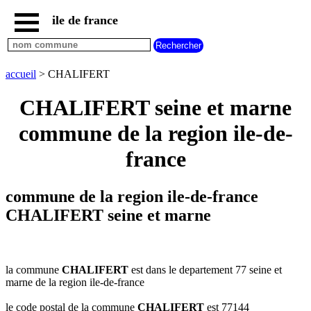
ile de france
accueil
paris
communes
accueil
> CHALIFERT
essonne
CHALIFERT seine et marne
communes
hauts
commune de la region ile-de-
de
seine
france
communes
seine
et
commune de la region ile-de-france
marne
CHALIFERT seine et marne
communes
seine
saint
denis
la commune
CHALIFERT
est dans le departement 77 seine et
communes
marne de la region ile-de-france
val
d
le code postal de la commune
CHALIFERT
est 77144
oise