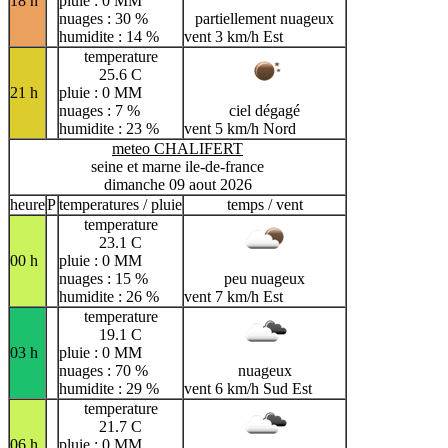
18 h
pluie : 0 MM
nuages : 30 %
partiellement nuageux
humidite : 14 %
vent 3 km/h Est
temperature
25.6 C
21 h
pluie : 0 MM
nuages : 7 %
ciel dégagé
humidite : 23 %
vent 5 km/h Nord
meteo CHALIFERT
seine et marne ile-de-france
dimanche 09 aout 2026
heure
P
temperatures / pluie
temps / vent
temperature
23.1 C
00 h
pluie : 0 MM
nuages : 15 %
peu nuageux
humidite : 26 %
vent 7 km/h Est
temperature
19.1 C
03 h
pluie : 0 MM
nuages : 70 %
nuageux
humidite : 29 %
vent 6 km/h Sud Est
temperature
21.7 C
06 h
pluie : 0 MM