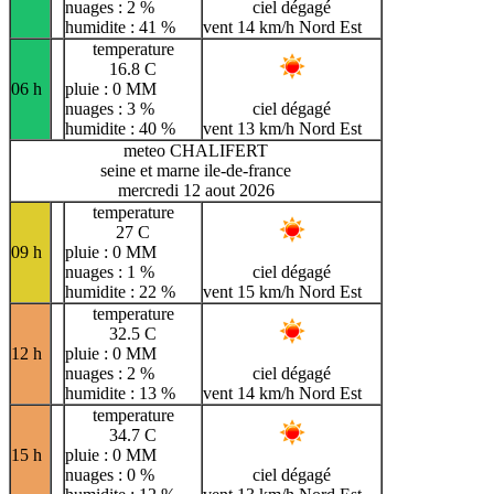
nuages : 2 %
ciel dégagé
humidite : 41 %
vent 14 km/h Nord Est
temperature
16.8 C
06 h
pluie : 0 MM
nuages : 3 %
ciel dégagé
humidite : 40 %
vent 13 km/h Nord Est
meteo CHALIFERT
seine et marne ile-de-france
mercredi 12 aout 2026
temperature
27 C
09 h
pluie : 0 MM
nuages : 1 %
ciel dégagé
humidite : 22 %
vent 15 km/h Nord Est
temperature
32.5 C
12 h
pluie : 0 MM
nuages : 2 %
ciel dégagé
humidite : 13 %
vent 14 km/h Nord Est
temperature
34.7 C
15 h
pluie : 0 MM
nuages : 0 %
ciel dégagé