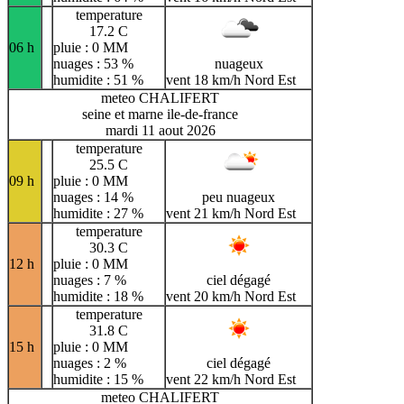
temperature
17.2 C
06 h
pluie : 0 MM
nuages : 53 %
nuageux
humidite : 51 %
vent 18 km/h Nord Est
meteo CHALIFERT
seine et marne ile-de-france
mardi 11 aout 2026
temperature
25.5 C
09 h
pluie : 0 MM
nuages : 14 %
peu nuageux
humidite : 27 %
vent 21 km/h Nord Est
temperature
30.3 C
12 h
pluie : 0 MM
nuages : 7 %
ciel dégagé
humidite : 18 %
vent 20 km/h Nord Est
temperature
31.8 C
15 h
pluie : 0 MM
nuages : 2 %
ciel dégagé
humidite : 15 %
vent 22 km/h Nord Est
meteo CHALIFERT