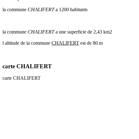
communes
la commune
CHALIFERT
a 1200 habitants
val
de
marne
communes
la commune
CHALIFERT
a une superficie de 2,43 km2
yvelines
l altitude de la commune
CHALIFERT
est de 80 m
radar
pluie
carte CHALIFERT
carte CHALIFERT