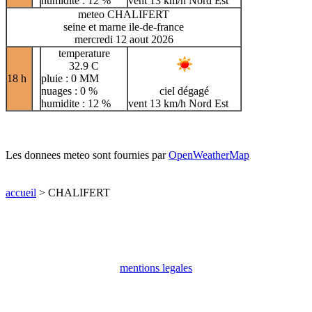
humidite : 12 %
vent 13 km/h Nord Est
meteo CHALIFERT
seine et marne ile-de-france
mercredi 12 aout 2026
temperature
32.9 C
18 h
pluie : 0 MM
nuages : 0 %
ciel dégagé
humidite : 12 %
vent 13 km/h Nord Est
Les donnees meteo sont fournies par
OpenWeatherMap
accueil
> CHALIFERT
mentions legales