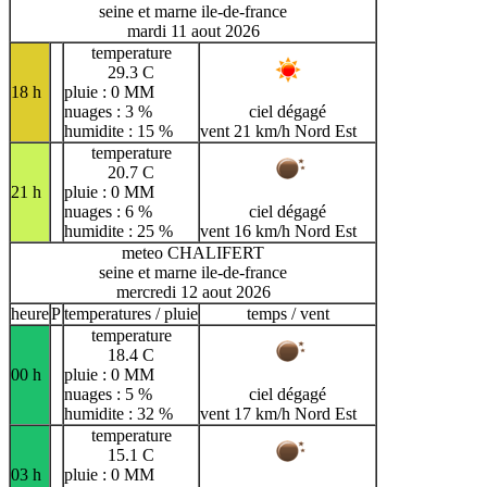
seine et marne ile-de-france
mardi 11 aout 2026
temperature
29.3 C
18 h
pluie : 0 MM
nuages : 3 %
ciel dégagé
humidite : 15 %
vent 21 km/h Nord Est
temperature
20.7 C
21 h
pluie : 0 MM
nuages : 6 %
ciel dégagé
humidite : 25 %
vent 16 km/h Nord Est
meteo CHALIFERT
seine et marne ile-de-france
mercredi 12 aout 2026
heure
P
temperatures / pluie
temps / vent
temperature
18.4 C
00 h
pluie : 0 MM
nuages : 5 %
ciel dégagé
humidite : 32 %
vent 17 km/h Nord Est
temperature
15.1 C
03 h
pluie : 0 MM