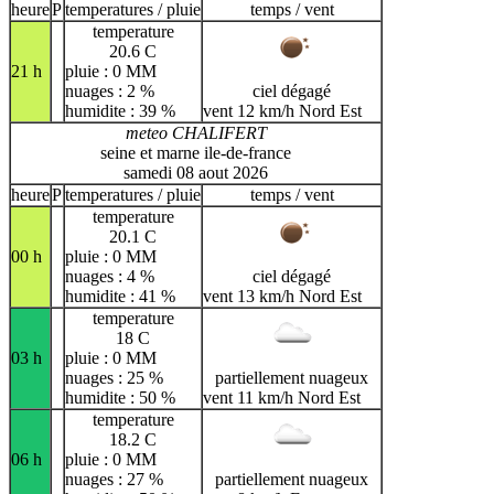
heure
P
temperatures / pluie
temps / vent
temperature
20.6 C
21 h
pluie : 0 MM
nuages : 2 %
ciel dégagé
humidite : 39 %
vent 12 km/h Nord Est
meteo CHALIFERT
seine et marne ile-de-france
samedi 08 aout 2026
heure
P
temperatures / pluie
temps / vent
temperature
20.1 C
00 h
pluie : 0 MM
nuages : 4 %
ciel dégagé
humidite : 41 %
vent 13 km/h Nord Est
temperature
18 C
03 h
pluie : 0 MM
nuages : 25 %
partiellement nuageux
humidite : 50 %
vent 11 km/h Nord Est
temperature
18.2 C
06 h
pluie : 0 MM
nuages : 27 %
partiellement nuageux