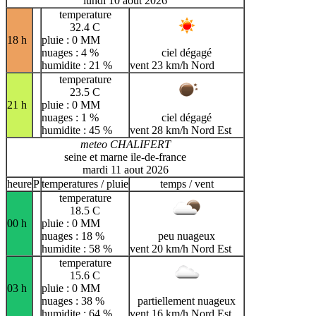
lundi 10 aout 2026
temperature
32.4 C
18 h
pluie : 0 MM
nuages : 4 %
ciel dégagé
humidite : 21 %
vent 23 km/h Nord
temperature
23.5 C
21 h
pluie : 0 MM
nuages : 1 %
ciel dégagé
humidite : 45 %
vent 28 km/h Nord Est
meteo CHALIFERT
seine et marne ile-de-france
mardi 11 aout 2026
heure
P
temperatures / pluie
temps / vent
temperature
18.5 C
00 h
pluie : 0 MM
nuages : 18 %
peu nuageux
humidite : 58 %
vent 20 km/h Nord Est
temperature
15.6 C
03 h
pluie : 0 MM
nuages : 38 %
partiellement nuageux
humidite : 64 %
vent 16 km/h Nord Est