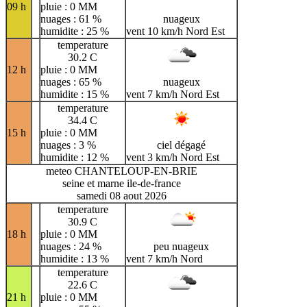
09 h
pluie : 0 MM
nuages : 61 %
nuageux
humidite : 25 %
vent 10 km/h Nord Est
temperature
30.2 C
12 h
pluie : 0 MM
nuages : 65 %
nuageux
humidite : 15 %
vent 7 km/h Nord Est
temperature
34.4 C
15 h
pluie : 0 MM
nuages : 3 %
ciel dégagé
humidite : 12 %
vent 3 km/h Nord Est
meteo CHANTELOUP-EN-BRIE
seine et marne ile-de-france
samedi 08 aout 2026
temperature
30.9 C
18 h
pluie : 0 MM
nuages : 24 %
peu nuageux
humidite : 13 %
vent 7 km/h Nord
temperature
22.6 C
21 h
pluie : 0 MM