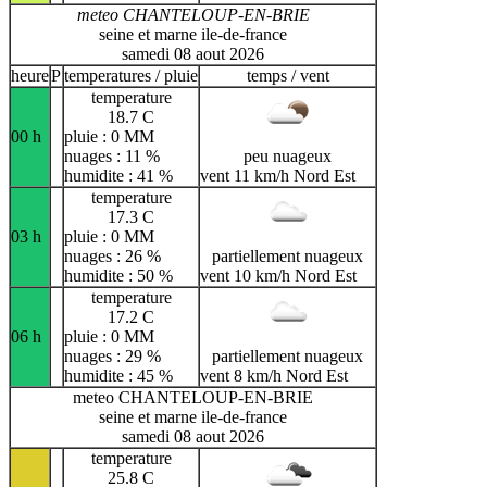
meteo CHANTELOUP-EN-BRIE
seine et marne ile-de-france
samedi 08 aout 2026
heure
P
temperatures / pluie
temps / vent
temperature
18.7 C
00 h
pluie : 0 MM
nuages : 11 %
peu nuageux
humidite : 41 %
vent 11 km/h Nord Est
temperature
17.3 C
03 h
pluie : 0 MM
nuages : 26 %
partiellement nuageux
humidite : 50 %
vent 10 km/h Nord Est
temperature
17.2 C
06 h
pluie : 0 MM
nuages : 29 %
partiellement nuageux
humidite : 45 %
vent 8 km/h Nord Est
meteo CHANTELOUP-EN-BRIE
seine et marne ile-de-france
samedi 08 aout 2026
temperature
25.8 C