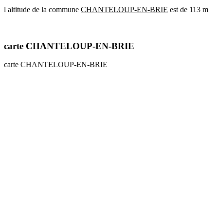
l altitude de la commune
CHANTELOUP-EN-BRIE
est de 113 m
communes
val
de
marne
carte CHANTELOUP-EN-BRIE
communes
yvelines
carte CHANTELOUP-EN-BRIE
radar
pluie