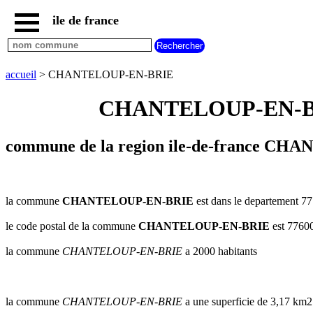
ile de france
accueil
paris
communes
accueil
> CHANTELOUP-EN-BRIE
essonne
CHANTELOUP-EN-BRIE 
communes
hauts
de
seine
commune de la region ile-de-france CH
communes
seine
et
marne
la commune
CHANTELOUP-EN-BRIE
est dans le departement 77 
communes
le code postal de la commune
CHANTELOUP-EN-BRIE
est 7760
seine
saint
la commune
CHANTELOUP-EN-BRIE
a 2000 habitants
denis
communes
val
d
la commune
CHANTELOUP-EN-BRIE
a une superficie de 3,17 km2
oise