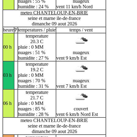
nuages : 55 %
nuageux
humidite : 24 %
vent 11 km/h Nord
meteo CHANTELOUP-EN-BRIE
seine et marne ile-de-france
dimanche 09 aout 2026
heure
P
temperatures / pluie
temps / vent
temperature
20.3 C
00 h
pluie : 0 MM
nuages : 51 %
nuageux
humidite : 27 %
vent 9 km/h Est
temperature
19.2 C
03 h
pluie : 0 MM
nuages : 70 %
nuageux
humidite : 31 %
vent 7 km/h Est
temperature
21.7 C
06 h
pluie : 0 MM
nuages : 85 %
couvert
humidite : 28 %
vent 6 km/h Nord Est
meteo CHANTELOUP-EN-BRIE
seine et marne ile-de-france
dimanche 09 aout 2026