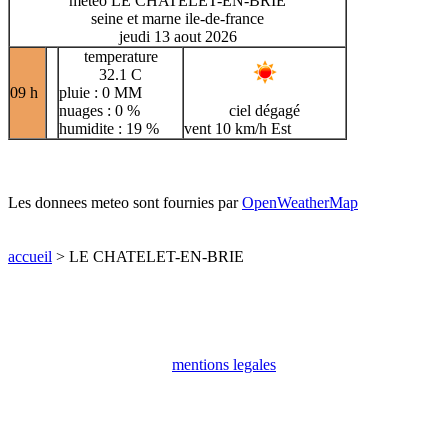
meteo LE CHATELET-EN-BRIE
seine et marne ile-de-france
jeudi 13 aout 2026
temperature
32.1 C
09 h
pluie : 0 MM
nuages : 0 %
ciel dégagé
humidite : 19 %
vent 10 km/h Est
Les donnees meteo sont fournies par
OpenWeatherMap
accueil
> LE CHATELET-EN-BRIE
mentions legales