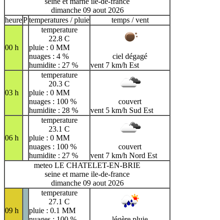
seine et marne ile-de-france
dimanche 09 aout 2026
heure
P
temperatures / pluie
temps / vent
temperature
22.8 C
00 h
pluie : 0 MM
nuages : 4 %
ciel dégagé
humidite : 27 %
vent 7 km/h Est
temperature
20.3 C
03 h
pluie : 0 MM
nuages : 100 %
couvert
humidite : 28 %
vent 5 km/h Sud Est
temperature
23.1 C
06 h
pluie : 0 MM
nuages : 100 %
couvert
humidite : 27 %
vent 7 km/h Nord Est
meteo LE CHATELET-EN-BRIE
seine et marne ile-de-france
dimanche 09 aout 2026
temperature
27.1 C
09 h
pluie : 0.1 MM
nuages : 100 %
légère pluie