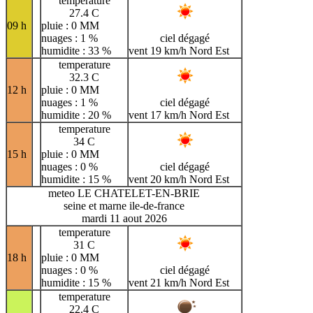
temperature
27.4 C
09 h
pluie : 0 MM
nuages : 1 %
ciel dégagé
humidite : 33 %
vent 19 km/h Nord Est
temperature
32.3 C
12 h
pluie : 0 MM
nuages : 1 %
ciel dégagé
humidite : 20 %
vent 17 km/h Nord Est
temperature
34 C
15 h
pluie : 0 MM
nuages : 0 %
ciel dégagé
humidite : 15 %
vent 20 km/h Nord Est
meteo LE CHATELET-EN-BRIE
seine et marne ile-de-france
mardi 11 aout 2026
temperature
31 C
18 h
pluie : 0 MM
nuages : 0 %
ciel dégagé
humidite : 15 %
vent 21 km/h Nord Est
temperature
22.4 C