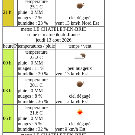
temperature
25.1 C
21 h
pluie : 0 MM
nuages : 7 %
ciel dégagé
humidite : 23 %
vent 13 km/h Nord Est
meteo LE CHATELET-EN-BRIE
seine et marne ile-de-france
jeudi 13 aout 2026
heure
P
temperatures / pluie
temps / vent
temperature
22.2 C
00 h
pluie : 0 MM
nuages : 11 %
peu nuageux
humidite : 29 %
vent 13 km/h Est
temperature
20.1 C
03 h
pluie : 0 MM
nuages : 8 %
ciel dégagé
humidite : 36 %
vent 12 km/h Est
temperature
21.6 C
06 h
pluie : 0 MM
nuages : 5 %
ciel dégagé
humidite : 32 %
vent 9 km/h Est