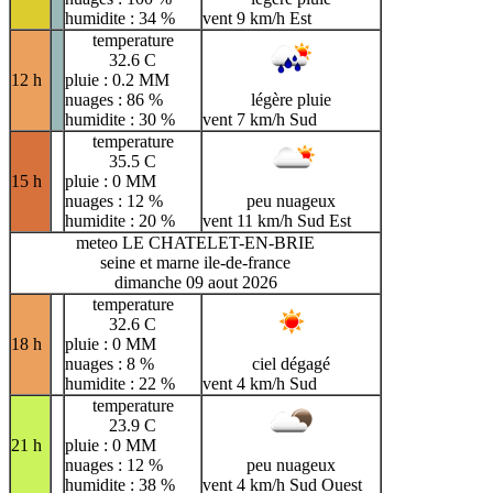
humidite : 34 %
vent 9 km/h Est
temperature
32.6 C
12 h
pluie : 0.2 MM
nuages : 86 %
légère pluie
humidite : 30 %
vent 7 km/h Sud
temperature
35.5 C
15 h
pluie : 0 MM
nuages : 12 %
peu nuageux
humidite : 20 %
vent 11 km/h Sud Est
meteo LE CHATELET-EN-BRIE
seine et marne ile-de-france
dimanche 09 aout 2026
temperature
32.6 C
18 h
pluie : 0 MM
nuages : 8 %
ciel dégagé
humidite : 22 %
vent 4 km/h Sud
temperature
23.9 C
21 h
pluie : 0 MM
nuages : 12 %
peu nuageux
humidite : 38 %
vent 4 km/h Sud Ouest