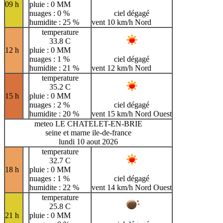
09 h
pluie : 0 MM
nuages : 0 %
ciel dégagé
humidite : 25 %
vent 10 km/h Nord
temperature
33.8 C
12 h
pluie : 0 MM
nuages : 1 %
ciel dégagé
humidite : 21 %
vent 12 km/h Nord
temperature
35.2 C
15 h
pluie : 0 MM
nuages : 2 %
ciel dégagé
humidite : 20 %
vent 15 km/h Nord Ouest
meteo LE CHATELET-EN-BRIE
seine et marne ile-de-france
lundi 10 aout 2026
temperature
32.7 C
18 h
pluie : 0 MM
nuages : 1 %
ciel dégagé
humidite : 22 %
vent 14 km/h Nord Ouest
temperature
25.8 C
21 h
pluie : 0 MM