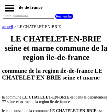
ile de france
accueil
paris
communes
accueil
> LE CHATELET-EN-BRIE
essonne
LE CHATELET-EN-BRIE
communes
hauts
seine et marne commune de la
de
seine
region ile-de-france
communes
seine
et
commune de la region ile-de-france LE
marne
CHATELET-EN-BRIE seine et marne
communes
seine
saint
denis
la commune
LE CHATELET-EN-BRIE
est dans le departement
communes
77 seine et marne de la region ile-de-france
val
d
le code postal de la commune
LE CHATELET-EN-BRIE
est
oise