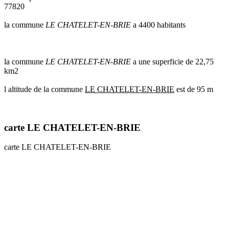
77820
communes
val
la commune
LE CHATELET-EN-BRIE
a 4400 habitants
de
marne
communes
yvelines
la commune
LE CHATELET-EN-BRIE
a une superficie de 22,75
km2
radar
pluie
l altitude de la commune
LE CHATELET-EN-BRIE
est de 95 m
carte LE CHATELET-EN-BRIE
carte LE CHATELET-EN-BRIE