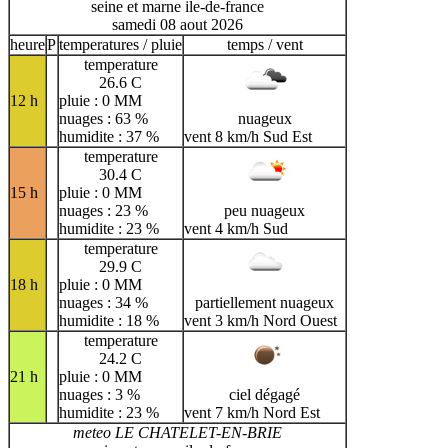
seine et marne ile-de-france
samedi 08 aout 2026
heure
P
temperatures / pluie
temps / vent
temperature
26.6 C
12 h
pluie : 0 MM
nuages : 63 %
nuageux
humidite : 37 %
vent 8 km/h Sud Est
temperature
30.4 C
15 h
pluie : 0 MM
nuages : 23 %
peu nuageux
humidite : 23 %
vent 4 km/h Sud
temperature
29.9 C
18 h
pluie : 0 MM
nuages : 34 %
partiellement nuageux
humidite : 18 %
vent 3 km/h Nord Ouest
temperature
24.2 C
21 h
pluie : 0 MM
nuages : 3 %
ciel dégagé
humidite : 23 %
vent 7 km/h Nord Est
meteo LE CHATELET-EN-BRIE