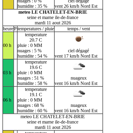
nuages : 0 %
ciel dégagé
humidite : 35 %
vent 26 km/h Nord Est
meteo LE CHATELET-EN-BRIE
seine et marne ile-de-france
mardi 11 aout 2026
heure
P
temperatures / pluie
temps / vent
temperature
20.7 C
00 h
pluie : 0 MM
nuages : 5 %
ciel dégagé
humidite : 54 %
vent 17 km/h Nord Est
temperature
19.6 C
03 h
pluie : 0 MM
nuages : 51 %
nuageux
humidite : 58 %
vent 16 km/h Nord Est
temperature
19.1 C
06 h
pluie : 0 MM
nuages : 68 %
nuageux
humidite : 60 %
vent 16 km/h Nord Est
meteo LE CHATELET-EN-BRIE
seine et marne ile-de-france
mardi 11 aout 2026