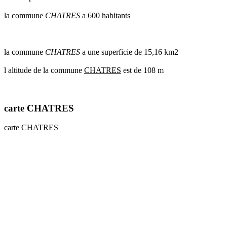
communes
la commune
CHATRES
a 600 habitants
val
de
marne
communes
la commune
CHATRES
a une superficie de 15,16 km2
yvelines
l altitude de la commune
CHATRES
est de 108 m
radar
pluie
carte CHATRES
carte CHATRES