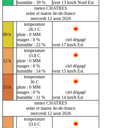
humidite : 39 %
vent 13 km/h Nord Est
meteo CHATRES
seine et marne ile-de-france
mercredi 12 aout 2026
temperature
28.1 C
09 h
pluie : 0 MM
nuages : 0 %
ciel dégagé
humidite : 22 %
vent 17 km/h Est
temperature
33.8 C
12 h
pluie : 0 MM
nuages : 0 %
ciel dégagé
humidite : 14 %
vent 15 km/h Est
temperature
36 C
15 h
pluie : 0 MM
nuages : 0 %
ciel dégagé
humidite : 11 %
vent 14 km/h Est
meteo CHATRES
seine et marne ile-de-france
mercredi 12 aout 2026
temperature
33.6 C