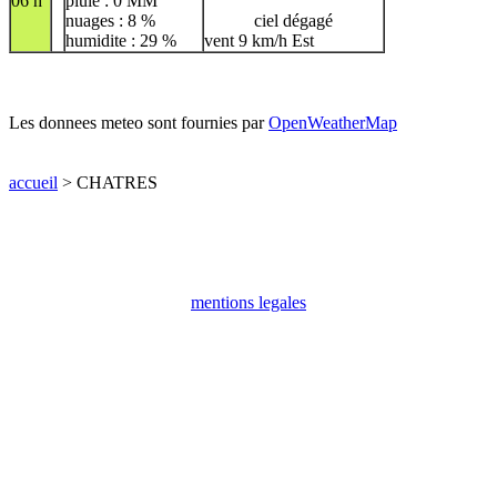
06 h
pluie : 0 MM
nuages : 8 %
ciel dégagé
humidite : 29 %
vent 9 km/h Est
Les donnees meteo sont fournies par
OpenWeatherMap
accueil
> CHATRES
mentions legales