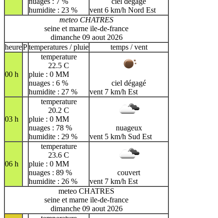
nuages : 7 %
ciel dégagé
humidite : 23 %
vent 6 km/h Nord Est
meteo CHATRES
seine et marne ile-de-france
dimanche 09 aout 2026
heure
P
temperatures / pluie
temps / vent
temperature
22.5 C
00 h
pluie : 0 MM
nuages : 6 %
ciel dégagé
humidite : 27 %
vent 7 km/h Est
temperature
20.2 C
03 h
pluie : 0 MM
nuages : 78 %
nuageux
humidite : 29 %
vent 5 km/h Sud Est
temperature
23.6 C
06 h
pluie : 0 MM
nuages : 89 %
couvert
humidite : 26 %
vent 7 km/h Est
meteo CHATRES
seine et marne ile-de-france
dimanche 09 aout 2026