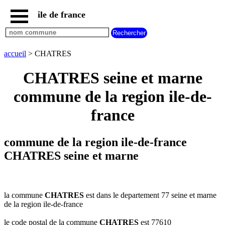
ile de france
accueil
paris
communes
accueil
> CHATRES
essonne
CHATRES seine et marne
communes
hauts
commune de la region ile-de-
de
seine
france
communes
seine
et
commune de la region ile-de-france
marne
CHATRES seine et marne
communes
seine
saint
denis
la commune
CHATRES
est dans le departement 77 seine et marne
communes
de la region ile-de-france
val
d
le code postal de la commune
CHATRES
est 77610
oise