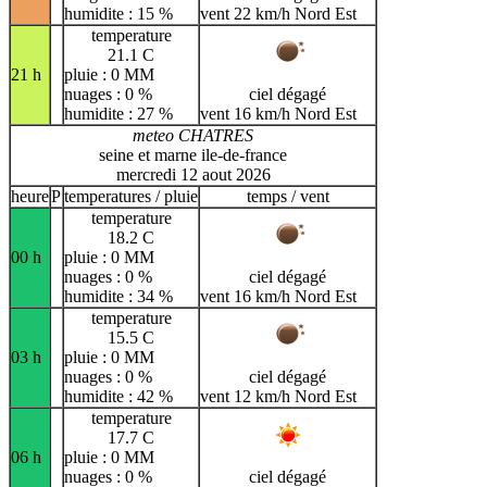
humidite : 15 %
vent 22 km/h Nord Est
temperature
21.1 C
21 h
pluie : 0 MM
nuages : 0 %
ciel dégagé
humidite : 27 %
vent 16 km/h Nord Est
meteo CHATRES
seine et marne ile-de-france
mercredi 12 aout 2026
heure
P
temperatures / pluie
temps / vent
temperature
18.2 C
00 h
pluie : 0 MM
nuages : 0 %
ciel dégagé
humidite : 34 %
vent 16 km/h Nord Est
temperature
15.5 C
03 h
pluie : 0 MM
nuages : 0 %
ciel dégagé
humidite : 42 %
vent 12 km/h Nord Est
temperature
17.7 C
06 h
pluie : 0 MM
nuages : 0 %
ciel dégagé