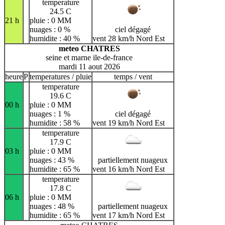
temperature
24.5 C
21 h
pluie : 0 MM
nuages : 0 %
ciel dégagé
humidite : 40 %
vent 28 km/h Nord Est
meteo CHATRES
seine et marne ile-de-france
mardi 11 aout 2026
heure
P
temperatures / pluie
temps / vent
temperature
19.6 C
00 h
pluie : 0 MM
nuages : 1 %
ciel dégagé
humidite : 58 %
vent 19 km/h Nord Est
temperature
17.9 C
03 h
pluie : 0 MM
nuages : 43 %
partiellement nuageux
humidite : 65 %
vent 16 km/h Nord Est
temperature
17.8 C
06 h
pluie : 0 MM
nuages : 48 %
partiellement nuageux
humidite : 65 %
vent 17 km/h Nord Est