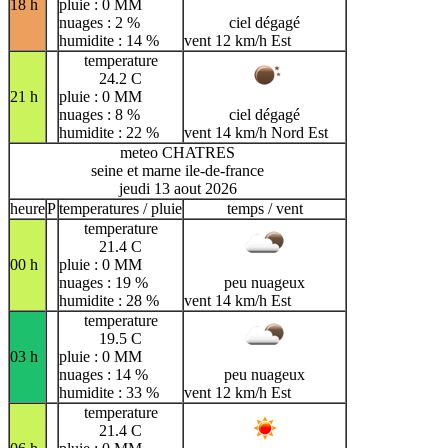
18 h
pluie : 0 MM
nuages : 2 %
ciel dégagé
humidite : 14 %
vent 12 km/h Est
temperature
24.2 C
21 h
pluie : 0 MM
nuages : 8 %
ciel dégagé
humidite : 22 %
vent 14 km/h Nord Est
meteo CHATRES
seine et marne ile-de-france
jeudi 13 aout 2026
heure
P
temperatures / pluie
temps / vent
temperature
21.4 C
00 h
pluie : 0 MM
nuages : 19 %
peu nuageux
humidite : 28 %
vent 14 km/h Est
temperature
19.5 C
03 h
pluie : 0 MM
nuages : 14 %
peu nuageux
humidite : 33 %
vent 12 km/h Est
temperature
21.4 C