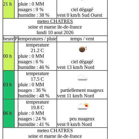
21 h
pluie : 0 MM
nuages : 9 %
ciel dégagé
humidite : 38 %
vent 0 km/h Sud Ouest
meteo CHATRES
seine et marne ile-de-france
lundi 10 aout 2026
heure
P
temperatures / pluie
temps / vent
temperature
21.2 C
00 h
pluie : 0 MM
nuages : 6 %
ciel dégagé
humidite : 46 %
vent 13 km/h Nord
temperature
17.5 C
03 h
pluie : 0 MM
nuages : 36 %
partiellement nuageux
humidite : 48 %
vent 11 km/h Nord
temperature
19.8 C
06 h
pluie : 0 MM
nuages : 24 %
peu nuageux
humidite : 41 %
vent 9 km/h Nord
meteo CHATRES
seine et marne ile-de-france