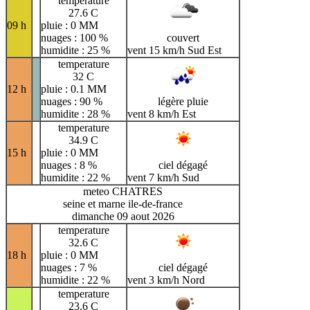
temperature
27.6 C
09 h
pluie : 0 MM
nuages : 100 %
couvert
humidite : 25 %
vent 15 km/h Sud Est
temperature
32 C
12 h
pluie : 0.1 MM
nuages : 90 %
légère pluie
humidite : 28 %
vent 8 km/h Est
temperature
34.9 C
15 h
pluie : 0 MM
nuages : 8 %
ciel dégagé
humidite : 22 %
vent 7 km/h Sud
meteo CHATRES
seine et marne ile-de-france
dimanche 09 aout 2026
temperature
32.6 C
18 h
pluie : 0 MM
nuages : 7 %
ciel dégagé
humidite : 22 %
vent 3 km/h Nord
temperature
23.6 C