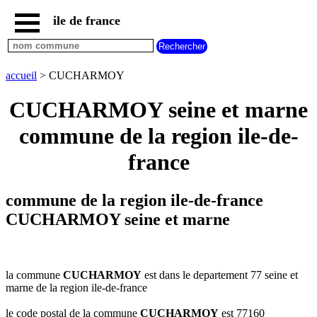
ile de france
accueil
paris
communes
accueil
> CUCHARMOY
essonne
CUCHARMOY seine et marne
communes
hauts
commune de la region ile-de-
de
seine
france
communes
seine
et
commune de la region ile-de-france
marne
CUCHARMOY seine et marne
communes
seine
saint
denis
la commune
CUCHARMOY
est dans le departement 77 seine et
communes
marne de la region ile-de-france
val
d
le code postal de la commune
CUCHARMOY
est 77160
oise