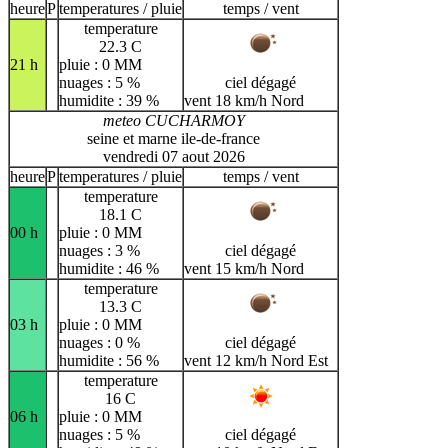
heure
P
temperatures / pluie
temps / vent
temperature
22.3 C
21 h
pluie : 0 MM
nuages : 5 %
ciel dégagé
humidite : 39 %
vent 18 km/h Nord
meteo CUCHARMOY
seine et marne ile-de-france
vendredi 07 aout 2026
heure
P
temperatures / pluie
temps / vent
temperature
18.1 C
00 h
pluie : 0 MM
nuages : 3 %
ciel dégagé
humidite : 46 %
vent 15 km/h Nord
temperature
13.3 C
03 h
pluie : 0 MM
nuages : 0 %
ciel dégagé
humidite : 56 %
vent 12 km/h Nord Est
temperature
16 C
06 h
pluie : 0 MM
nuages : 5 %
ciel dégagé