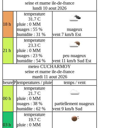
seine et marne ile-de-france
lundi 10 aout 2026
temperature
31.7 C
18 h
pluie : 0 MM
nuages : 55 %
nuageux
humidite : 31 %
vent 7 km/h Est
temperature
23.3 C
21 h
pluie : 0 MM
nuages : 23 %
peu nuageux
humidite : 54 %
vent 11 km/h Sud Est
meteo CUCHARMOY
seine et marne ile-de-france
mardi 11 aout 2026
heure
P
temperatures / pluie
temps / vent
temperature
21.7 C
00 h
pluie : 0 MM
nuages : 38 %
partiellement nuageux
humidite : 62 %
vent 9 km/h Sud
temperature
19.7 C
03 h
pluie : 0 MM