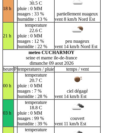
30.5 C
18 h
pluie : 0 MM
nuages : 33 %
partiellement nuageux
humidite : 13 %
vent 8 km/h Nord Est
temperature
22.6 C
21 h
pluie : 0 MM
nuages : 12 %
peu nuageux
humidite : 22 %
vent 14 km/h Nord Est
meteo CUCHARMOY
seine et marne ile-de-france
dimanche 09 aout 2026
heure
P
temperatures / pluie
temps / vent
temperature
20.7 C
00 h
pluie : 0 MM
nuages : 7 %
ciel dégagé
humidite : 28 %
vent 14 km/h Est
temperature
18.8 C
03 h
pluie : 0 MM
nuages : 99 %
couvert
humidite : 39 %
vent 11 km/h Est
temperature