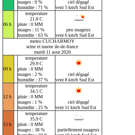
nuages : 0 %
ciel dégagé
humidite : 71 %
vent 5 km/h Sud Est
temperature
21.8 C
06 h
pluie : 0 MM
nuages : 11 %
peu nuageux
humidite : 63 %
vent 6 km/h Sud Est
meteo CUCHARMOY
seine et marne ile-de-france
mardi 11 aout 2026
temperature
29.9 C
09 h
pluie : 0 MM
nuages : 2 %
ciel dégagé
humidite : 37 %
vent 8 km/h Sud Est
temperature
34.5 C
12 h
pluie : 0 MM
nuages : 1 %
ciel dégagé
humidite : 25 %
vent 11 km/h Sud Est
temperature
35.9 C
15 h
pluie : 0 MM
nuages : 38 %
partiellement nuageux