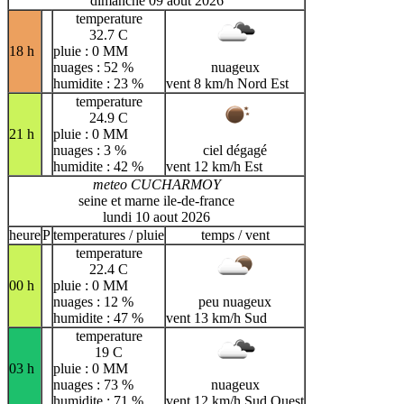
dimanche 09 aout 2026
temperature
32.7 C
18 h
pluie : 0 MM
nuages : 52 %
nuageux
humidite : 23 %
vent 8 km/h Nord Est
temperature
24.9 C
21 h
pluie : 0 MM
nuages : 3 %
ciel dégagé
humidite : 42 %
vent 12 km/h Est
meteo CUCHARMOY
seine et marne ile-de-france
lundi 10 aout 2026
heure
P
temperatures / pluie
temps / vent
temperature
22.4 C
00 h
pluie : 0 MM
nuages : 12 %
peu nuageux
humidite : 47 %
vent 13 km/h Sud
temperature
19 C
03 h
pluie : 0 MM
nuages : 73 %
nuageux
humidite : 71 %
vent 12 km/h Sud Ouest