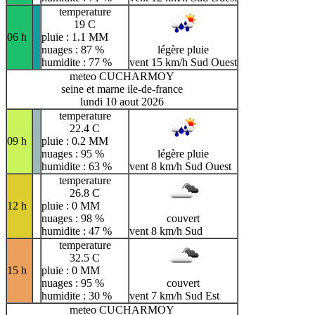
temperature
19 C
06 h
pluie : 1.1 MM
nuages : 87 %
légère pluie
humidite : 77 %
vent 15 km/h Sud Ouest
meteo CUCHARMOY
seine et marne ile-de-france
lundi 10 aout 2026
temperature
22.4 C
09 h
pluie : 0.2 MM
nuages : 95 %
légère pluie
humidite : 63 %
vent 8 km/h Sud Ouest
temperature
26.8 C
12 h
pluie : 0 MM
nuages : 98 %
couvert
humidite : 47 %
vent 8 km/h Sud
temperature
32.5 C
15 h
pluie : 0 MM
nuages : 95 %
couvert
humidite : 30 %
vent 7 km/h Sud Est
meteo CUCHARMOY