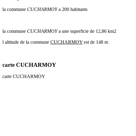
communes
la commune
CUCHARMOY
a 200 habitants
val
de
marne
communes
la commune
CUCHARMOY
a une superficie de 12,86 km2
yvelines
l altitude de la commune
CUCHARMOY
est de 148 m
radar
pluie
carte CUCHARMOY
carte CUCHARMOY