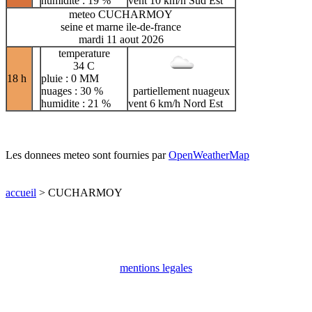
humidite : 19 %
vent 10 km/h Sud Est
meteo CUCHARMOY
seine et marne ile-de-france
mardi 11 aout 2026
temperature
34 C
18 h
pluie : 0 MM
nuages : 30 %
partiellement nuageux
humidite : 21 %
vent 6 km/h Nord Est
Les donnees meteo sont fournies par
OpenWeatherMap
accueil
> CUCHARMOY
mentions legales