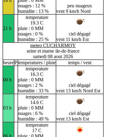
18 h
pluie : 0 MM
nuages : 12 %
peu nuageux
humidite : 13 %
vent 9 km/h Nord
temperature
19.3 C
21 h
pluie : 0 MM
nuages : 0 %
ciel dégagé
humidite : 25 %
vent 11 km/h Est
meteo CUCHARMOY
seine et marne ile-de-france
samedi 08 aout 2026
heure
P
temperatures / pluie
temps / vent
temperature
16.3 C
00 h
pluie : 0 MM
nuages : 2 %
ciel dégagé
humidite : 33 %
vent 13 km/h Nord Est
temperature
14.6 C
03 h
pluie : 0 MM
nuages : 6 %
ciel dégagé
humidite : 49 %
vent 13 km/h Est
temperature
17 C
06 h
pluie : 0 MM