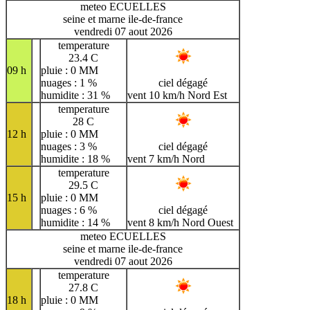
meteo ECUELLES
seine et marne ile-de-france
vendredi 07 aout 2026
temperature
23.4 C
09 h
pluie : 0 MM
nuages : 1 %
ciel dégagé
humidite : 31 %
vent 10 km/h Nord Est
temperature
28 C
12 h
pluie : 0 MM
nuages : 3 %
ciel dégagé
humidite : 18 %
vent 7 km/h Nord
temperature
29.5 C
15 h
pluie : 0 MM
nuages : 6 %
ciel dégagé
humidite : 14 %
vent 8 km/h Nord Ouest
meteo ECUELLES
seine et marne ile-de-france
vendredi 07 aout 2026
temperature
27.8 C
18 h
pluie : 0 MM