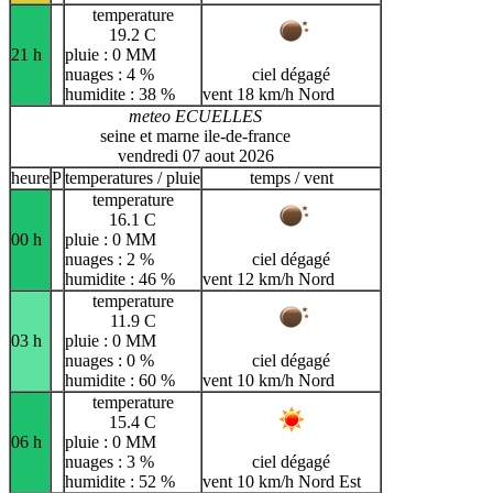
temperature
19.2 C
21 h
pluie : 0 MM
nuages : 4 %
ciel dégagé
humidite : 38 %
vent 18 km/h Nord
meteo ECUELLES
seine et marne ile-de-france
vendredi 07 aout 2026
heure
P
temperatures / pluie
temps / vent
temperature
16.1 C
00 h
pluie : 0 MM
nuages : 2 %
ciel dégagé
humidite : 46 %
vent 12 km/h Nord
temperature
11.9 C
03 h
pluie : 0 MM
nuages : 0 %
ciel dégagé
humidite : 60 %
vent 10 km/h Nord
temperature
15.4 C
06 h
pluie : 0 MM
nuages : 3 %
ciel dégagé
humidite : 52 %
vent 10 km/h Nord Est