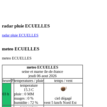
radar pluie ECUELLES
radar pluie ECUELLES
meteo ECUELLES
meteo ECUELLES
meteo ECUELLES
seine et marne ile-de-france
jeudi 06 aout 2026
heure
P
temperatures / pluie
temps / vent
temperature
15.3 C
03 h
pluie : 0 MM
nuages : 0 %
ciel dégagé
humidite : 72 %
vent 5 km/h Nord Est