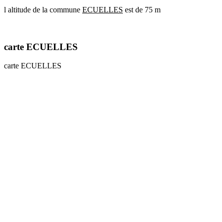
l altitude de la commune
ECUELLES
est de 75 m
communes
val
de
marne
carte ECUELLES
communes
yvelines
carte ECUELLES
radar
pluie