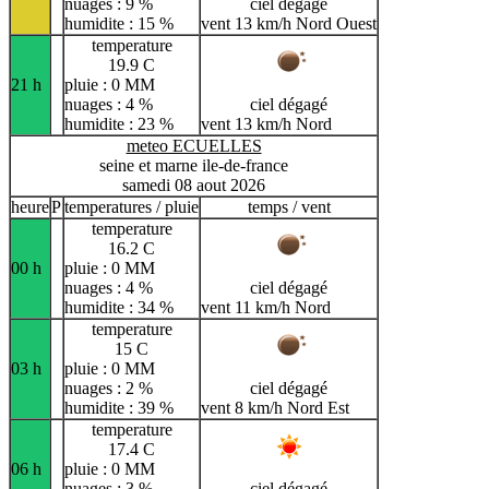
nuages : 9 %
ciel dégagé
humidite : 15 %
vent 13 km/h Nord Ouest
temperature
19.9 C
21 h
pluie : 0 MM
nuages : 4 %
ciel dégagé
humidite : 23 %
vent 13 km/h Nord
meteo ECUELLES
seine et marne ile-de-france
samedi 08 aout 2026
heure
P
temperatures / pluie
temps / vent
temperature
16.2 C
00 h
pluie : 0 MM
nuages : 4 %
ciel dégagé
humidite : 34 %
vent 11 km/h Nord
temperature
15 C
03 h
pluie : 0 MM
nuages : 2 %
ciel dégagé
humidite : 39 %
vent 8 km/h Nord Est
temperature
17.4 C
06 h
pluie : 0 MM
nuages : 3 %
ciel dégagé