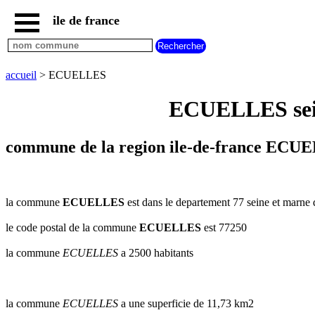
ile de france
accueil
paris
communes
accueil
> ECUELLES
essonne
ECUELLES sein
communes
hauts
de
seine
commune de la region ile-de-france ECUE
communes
seine
et
marne
la commune
ECUELLES
est dans le departement 77 seine et marne d
communes
le code postal de la commune
ECUELLES
est 77250
seine
saint
la commune
ECUELLES
a 2500 habitants
denis
communes
val
d
la commune
ECUELLES
a une superficie de 11,73 km2
oise