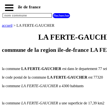
ile de france
accueil
paris
communes
accueil
> LA FERTE-GAUCHER
essonne
LA FERTE-GAUCHER s
communes
hauts
de
seine
commune de la region ile-de-france LA
communes
seine
et
marne
la commune
LA FERTE-GAUCHER
est dans le departement 77 sei
communes
le code postal de la commune
LA FERTE-GAUCHER
est 77320
seine
saint
la commune
LA FERTE-GAUCHER
a 4300 habitants
denis
communes
val
d
la commune
LA FERTE-GAUCHER
a une superficie de 17,39 km2
oise