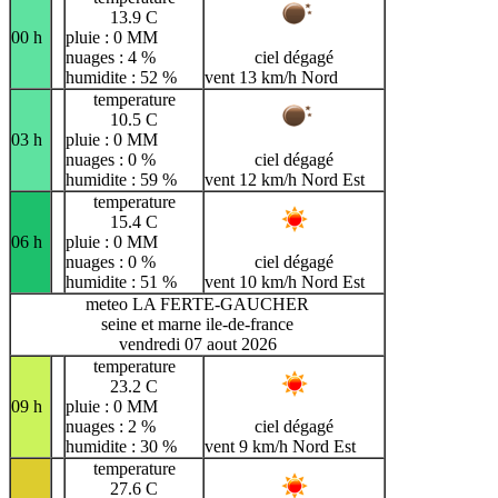
13.9 C
00 h
pluie : 0 MM
nuages : 4 %
ciel dégagé
humidite : 52 %
vent 13 km/h Nord
temperature
10.5 C
03 h
pluie : 0 MM
nuages : 0 %
ciel dégagé
humidite : 59 %
vent 12 km/h Nord Est
temperature
15.4 C
06 h
pluie : 0 MM
nuages : 0 %
ciel dégagé
humidite : 51 %
vent 10 km/h Nord Est
meteo LA FERTE-GAUCHER
seine et marne ile-de-france
vendredi 07 aout 2026
temperature
23.2 C
09 h
pluie : 0 MM
nuages : 2 %
ciel dégagé
humidite : 30 %
vent 9 km/h Nord Est
temperature
27.6 C