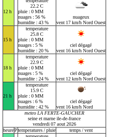
temperature
22.2 C
12 h
pluie : 0 MM
nuages : 56 %
nuageux
humidite : 43 %
vent 17 km/h Nord Ouest
temperature
25.8 C
15 h
pluie : 0 MM
nuages : 5 %
ciel dégagé
humidite : 20 %
vent 16 km/h Nord Ouest
temperature
22.9 C
18 h
pluie : 0 MM
nuages : 5 %
ciel dégagé
humidite : 24 %
vent 12 km/h Nord Ouest
temperature
15.9 C
21 h
pluie : 0 MM
nuages : 6 %
ciel dégagé
humidite : 42 %
vent 16 km/h Nord
meteo LA FERTE-GAUCHER
seine et marne ile-de-france
vendredi 07 aout 2026
heure
P
temperatures / pluie
temps / vent
temperature