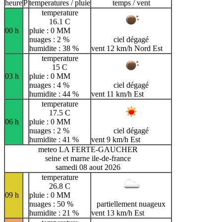
heure
P
temperatures / pluie
temps / vent
temperature
16.1 C
00 h
pluie : 0 MM
nuages : 2 %
ciel dégagé
humidite : 38 %
vent 12 km/h Nord Est
temperature
15 C
03 h
pluie : 0 MM
nuages : 4 %
ciel dégagé
humidite : 44 %
vent 11 km/h Est
temperature
17.5 C
06 h
pluie : 0 MM
nuages : 2 %
ciel dégagé
humidite : 41 %
vent 9 km/h Est
meteo LA FERTE-GAUCHER
seine et marne ile-de-france
samedi 08 aout 2026
temperature
26.8 C
09 h
pluie : 0 MM
nuages : 50 %
partiellement nuageux
humidite : 21 %
vent 13 km/h Est