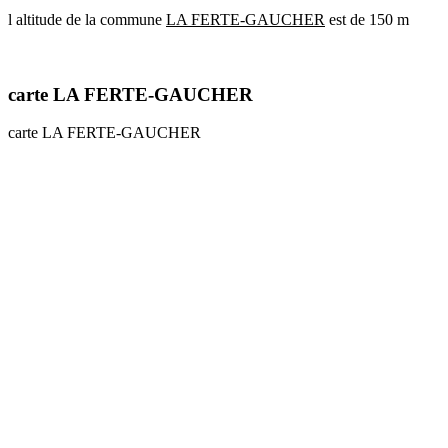
l altitude de la commune
LA FERTE-GAUCHER
est de 150 m
communes
val
de
marne
carte LA FERTE-GAUCHER
communes
yvelines
carte LA FERTE-GAUCHER
radar
pluie