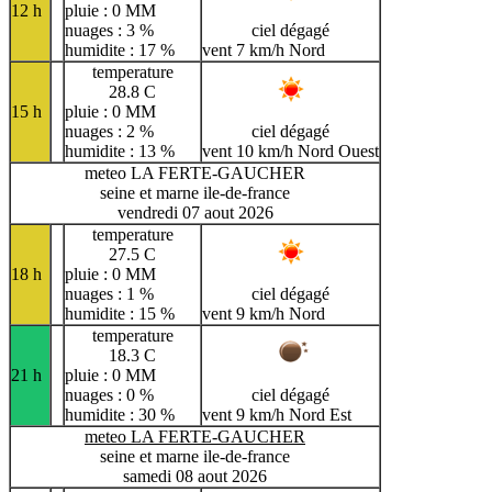
12 h
pluie : 0 MM
nuages : 3 %
ciel dégagé
humidite : 17 %
vent 7 km/h Nord
temperature
28.8 C
15 h
pluie : 0 MM
nuages : 2 %
ciel dégagé
humidite : 13 %
vent 10 km/h Nord Ouest
meteo LA FERTE-GAUCHER
seine et marne ile-de-france
vendredi 07 aout 2026
temperature
27.5 C
18 h
pluie : 0 MM
nuages : 1 %
ciel dégagé
humidite : 15 %
vent 9 km/h Nord
temperature
18.3 C
21 h
pluie : 0 MM
nuages : 0 %
ciel dégagé
humidite : 30 %
vent 9 km/h Nord Est
meteo LA FERTE-GAUCHER
seine et marne ile-de-france
samedi 08 aout 2026