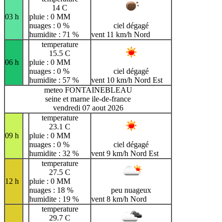
14 C
03 h
pluie : 0 MM
nuages : 0 %
ciel dégagé
humidite : 71 %
vent 11 km/h Nord
temperature
15.5 C
06 h
pluie : 0 MM
nuages : 0 %
ciel dégagé
humidite : 57 %
vent 10 km/h Nord Est
meteo FONTAINEBLEAU
seine et marne ile-de-france
vendredi 07 aout 2026
temperature
23.1 C
09 h
pluie : 0 MM
nuages : 0 %
ciel dégagé
humidite : 32 %
vent 9 km/h Nord Est
temperature
27.5 C
12 h
pluie : 0 MM
nuages : 18 %
peu nuageux
humidite : 19 %
vent 8 km/h Nord
temperature
29.7 C