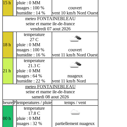
15 h
pluie : 0 MM
nuages : 100 %
couvert
humidite : 14 %
vent 10 km/h Nord Ouest
meteo FONTAINEBLEAU
seine et marne ile-de-france
vendredi 07 aout 2026
temperature
27 C
18 h
pluie : 0 MM
nuages : 100 %
couvert
humidite : 16 %
vent 11 km/h Nord Ouest
temperature
21.3 C
21 h
pluie : 0 MM
nuages : 64 %
nuageux
humidite : 22 %
vent 11 km/h Nord
meteo FONTAINEBLEAU
seine et marne ile-de-france
samedi 08 aout 2026
heure
P
temperatures / pluie
temps / vent
temperature
17.8 C
00 h
pluie : 0 MM
nuages : 32 %
partiellement nuageux