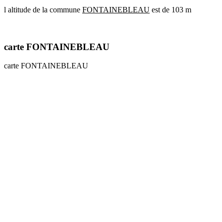
l altitude de la commune
FONTAINEBLEAU
est de 103 m
communes
val
de
marne
carte FONTAINEBLEAU
communes
yvelines
carte FONTAINEBLEAU
radar
pluie