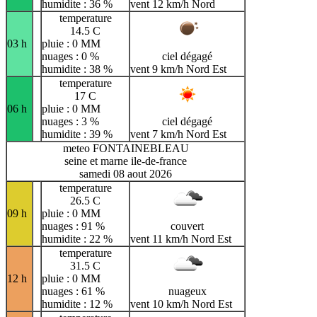
humidite : 36 %
vent 12 km/h Nord
temperature
14.5 C
03 h
pluie : 0 MM
nuages : 0 %
ciel dégagé
humidite : 38 %
vent 9 km/h Nord Est
temperature
17 C
06 h
pluie : 0 MM
nuages : 3 %
ciel dégagé
humidite : 39 %
vent 7 km/h Nord Est
meteo FONTAINEBLEAU
seine et marne ile-de-france
samedi 08 aout 2026
temperature
26.5 C
09 h
pluie : 0 MM
nuages : 91 %
couvert
humidite : 22 %
vent 11 km/h Nord Est
temperature
31.5 C
12 h
pluie : 0 MM
nuages : 61 %
nuageux
humidite : 12 %
vent 10 km/h Nord Est