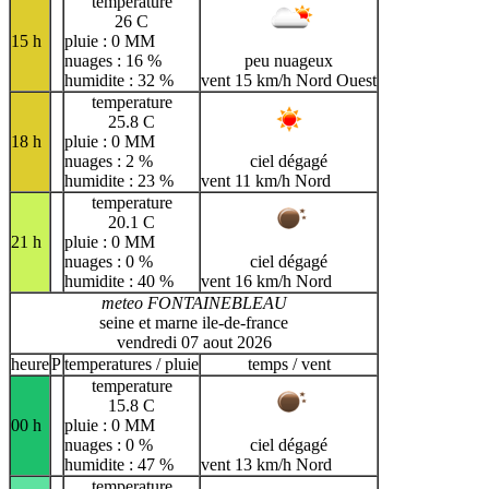
temperature
26 C
15 h
pluie : 0 MM
nuages : 16 %
peu nuageux
humidite : 32 %
vent 15 km/h Nord Ouest
temperature
25.8 C
18 h
pluie : 0 MM
nuages : 2 %
ciel dégagé
humidite : 23 %
vent 11 km/h Nord
temperature
20.1 C
21 h
pluie : 0 MM
nuages : 0 %
ciel dégagé
humidite : 40 %
vent 16 km/h Nord
meteo FONTAINEBLEAU
seine et marne ile-de-france
vendredi 07 aout 2026
heure
P
temperatures / pluie
temps / vent
temperature
15.8 C
00 h
pluie : 0 MM
nuages : 0 %
ciel dégagé
humidite : 47 %
vent 13 km/h Nord
temperature