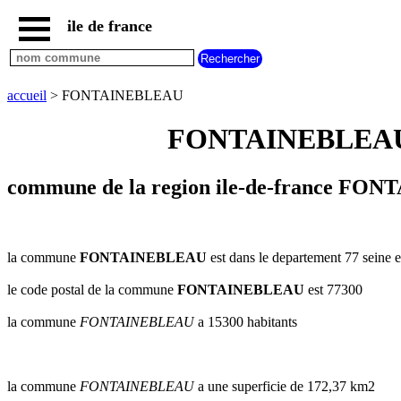
ile de france
accueil
paris
communes
accueil
> FONTAINEBLEAU
essonne
FONTAINEBLEAU se
communes
hauts
de
seine
commune de la region ile-de-france FO
communes
seine
et
marne
la commune
FONTAINEBLEAU
est dans le departement 77 seine e
communes
le code postal de la commune
FONTAINEBLEAU
est 77300
seine
saint
la commune
FONTAINEBLEAU
a 15300 habitants
denis
communes
val
d
la commune
FONTAINEBLEAU
a une superficie de 172,37 km2
oise