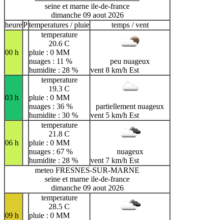
seine et marne ile-de-france
dimanche 09 aout 2026
heure
P
temperatures / pluie
temps / vent
temperature
20.6 C
00 h
pluie : 0 MM
nuages : 11 %
peu nuageux
humidite : 28 %
vent 8 km/h Est
temperature
19.3 C
03 h
pluie : 0 MM
nuages : 36 %
partiellement nuageux
humidite : 30 %
vent 5 km/h Est
temperature
21.8 C
06 h
pluie : 0 MM
nuages : 67 %
nuageux
humidite : 28 %
vent 7 km/h Est
meteo FRESNES-SUR-MARNE
seine et marne ile-de-france
dimanche 09 aout 2026
temperature
28.5 C
09 h
pluie : 0 MM