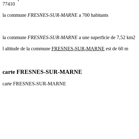
77410
communes
val
la commune
FRESNES-SUR-MARNE
a 700 habitants
de
marne
communes
yvelines
la commune
FRESNES-SUR-MARNE
a une superficie de 7,52 km2
radar
l altitude de la commune
FRESNES-SUR-MARNE
est de 60 m
pluie
carte FRESNES-SUR-MARNE
carte FRESNES-SUR-MARNE