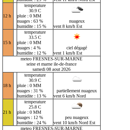
temperature
30.9 C
12 h
pluie : 0 MM
nuages : 63 %
nuageux
humidite : 15 %
vent 8 km/h Est
temperature
33.5 C
15 h
pluie : 0 MM
nuages : 4 %
ciel dégagé
humidite : 12 %
vent 1 km/h Est
meteo FRESNES-SUR-MARNE
seine et marne ile-de-france
samedi 08 aout 2026
temperature
30.9 C
18 h
pluie : 0 MM
nuages : 31 %
partiellement nuageux
humidite : 13 %
vent 6 km/h Nord
temperature
25.8 C
21 h
pluie : 0 MM
nuages : 12 %
peu nuageux
humidite : 24 %
vent 10 km/h Nord Est
meteo FRESNES-SUR-MARNE