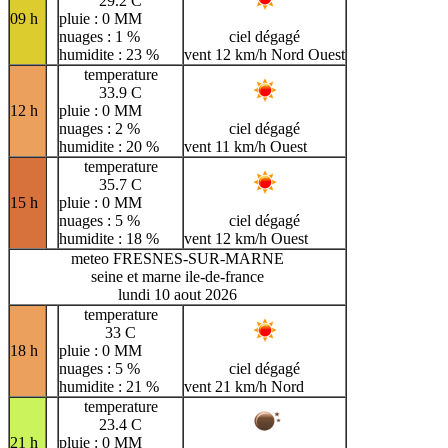
29.2 C
09 h
pluie : 0 MM
nuages : 1 %
ciel dégagé
humidite : 23 %
vent 12 km/h Nord Ouest
temperature
33.9 C
12 h
pluie : 0 MM
nuages : 2 %
ciel dégagé
humidite : 20 %
vent 11 km/h Ouest
temperature
35.7 C
15 h
pluie : 0 MM
nuages : 5 %
ciel dégagé
humidite : 18 %
vent 12 km/h Ouest
meteo FRESNES-SUR-MARNE
seine et marne ile-de-france
lundi 10 aout 2026
temperature
33 C
18 h
pluie : 0 MM
nuages : 5 %
ciel dégagé
humidite : 21 %
vent 21 km/h Nord
temperature
23.4 C
21 h
pluie : 0 MM