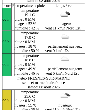
samedi 08 aout 2026
heure
P
temperatures / pluie
temps / vent
temperature
19.1 C
00 h
pluie : 0 MM
nuages : 52 %
nuageux
humidite : 42 %
vent 11 km/h Nord Est
temperature
17.9 C
03 h
pluie : 0 MM
nuages : 38 %
partiellement nuageux
humidite : 50 %
vent 9 km/h Est
temperature
18.8 C
06 h
pluie : 0 MM
nuages : 49 %
partiellement nuageux
humidite : 46 %
vent 6 km/h Nord Est
meteo FRESNES-SUR-MARNE
seine et marne ile-de-france
samedi 08 aout 2026
temperature
25.6 C
09 h
pluie : 0 MM
nuages : 55 %
nuageux
humidite : 25 %
vent 11 km/h Nord Est