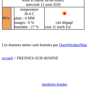
seine et marne ile-de-france
mercredi 12 aout 2026
temperature
30.4 C
09 h
pluie : 0 MM
nuages : 0 %
ciel dégagé
humidite : 27 %
vent 11 km/h Est
Les donnees meteo sont fournies par
OpenWeatherMap
accueil
> FRESNES-SUR-MARNE
mentions legales