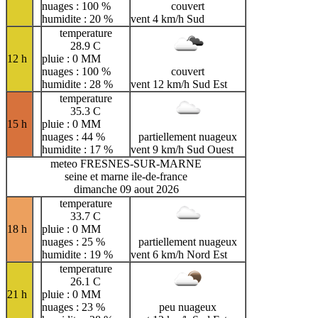
nuages : 100 %
couvert
humidite : 20 %
vent 4 km/h Sud
temperature
28.9 C
12 h
pluie : 0 MM
nuages : 100 %
couvert
humidite : 28 %
vent 12 km/h Sud Est
temperature
35.3 C
15 h
pluie : 0 MM
nuages : 44 %
partiellement nuageux
humidite : 17 %
vent 9 km/h Sud Ouest
meteo FRESNES-SUR-MARNE
seine et marne ile-de-france
dimanche 09 aout 2026
temperature
33.7 C
18 h
pluie : 0 MM
nuages : 25 %
partiellement nuageux
humidite : 19 %
vent 6 km/h Nord Est
temperature
26.1 C
21 h
pluie : 0 MM
nuages : 23 %
peu nuageux