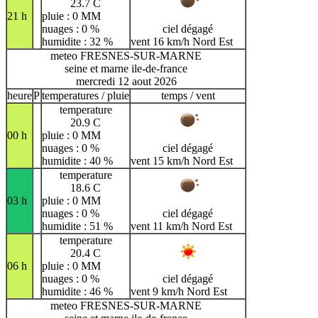
23.7 C
21 h
pluie : 0 MM
nuages : 0 %
ciel dégagé
humidite : 32 %
vent 16 km/h Nord Est
meteo FRESNES-SUR-MARNE
seine et marne ile-de-france
mercredi 12 aout 2026
heure
P
temperatures / pluie
temps / vent
temperature
20.9 C
00 h
pluie : 0 MM
nuages : 0 %
ciel dégagé
humidite : 40 %
vent 15 km/h Nord Est
temperature
18.6 C
03 h
pluie : 0 MM
nuages : 0 %
ciel dégagé
humidite : 51 %
vent 11 km/h Nord Est
temperature
20.4 C
06 h
pluie : 0 MM
nuages : 0 %
ciel dégagé
humidite : 46 %
vent 9 km/h Nord Est
meteo FRESNES-SUR-MARNE