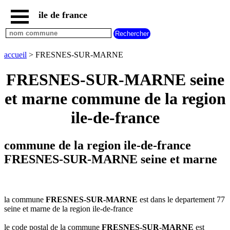
ile de france
accueil
paris
communes
accueil
> FRESNES-SUR-MARNE
essonne
FRESNES-SUR-MARNE seine
communes
hauts
et marne commune de la region
de
seine
ile-de-france
communes
seine
et
commune de la region ile-de-france
marne
FRESNES-SUR-MARNE seine et marne
communes
seine
saint
denis
la commune
FRESNES-SUR-MARNE
est dans le departement 77
communes
seine et marne de la region ile-de-france
val
d
le code postal de la commune
FRESNES-SUR-MARNE
est
oise