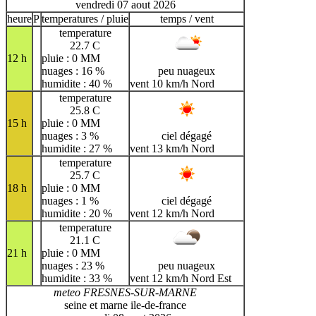
vendredi 07 aout 2026
heure
P
temperatures / pluie
temps / vent
temperature
22.7 C
12 h
pluie : 0 MM
nuages : 16 %
peu nuageux
humidite : 40 %
vent 10 km/h Nord
temperature
25.8 C
15 h
pluie : 0 MM
nuages : 3 %
ciel dégagé
humidite : 27 %
vent 13 km/h Nord
temperature
25.7 C
18 h
pluie : 0 MM
nuages : 1 %
ciel dégagé
humidite : 20 %
vent 12 km/h Nord
temperature
21.1 C
21 h
pluie : 0 MM
nuages : 23 %
peu nuageux
humidite : 33 %
vent 12 km/h Nord Est
meteo FRESNES-SUR-MARNE
seine et marne ile-de-france