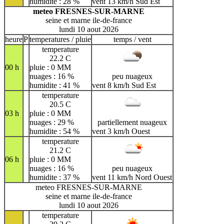
humidite : 28 %
vent 13 km/h Sud Est
meteo FRESNES-SUR-MARNE
seine et marne ile-de-france
lundi 10 aout 2026
heure
P
temperatures / pluie
temps / vent
temperature
22.2 C
00 h
pluie : 0 MM
nuages : 16 %
peu nuageux
humidite : 41 %
vent 8 km/h Sud Est
temperature
20.5 C
03 h
pluie : 0 MM
nuages : 29 %
partiellement nuageux
humidite : 54 %
vent 3 km/h Ouest
temperature
21.2 C
06 h
pluie : 0 MM
nuages : 16 %
peu nuageux
humidite : 37 %
vent 11 km/h Nord Ouest
meteo FRESNES-SUR-MARNE
seine et marne ile-de-france
lundi 10 aout 2026
temperature