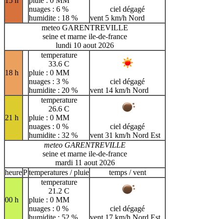
15 h
pluie : 0 MM
nuages : 6 %
ciel dégagé
humidite : 18 %
vent 5 km/h Nord
meteo GARENTREVILLE
seine et marne ile-de-france
lundi 10 aout 2026
temperature
33.6 C
18 h
pluie : 0 MM
nuages : 3 %
ciel dégagé
humidite : 20 %
vent 14 km/h Nord
temperature
26.6 C
21 h
pluie : 0 MM
nuages : 0 %
ciel dégagé
humidite : 32 %
vent 31 km/h Nord Est
meteo GARENTREVILLE
seine et marne ile-de-france
mardi 11 aout 2026
heure
P
temperatures / pluie
temps / vent
temperature
21.2 C
00 h
pluie : 0 MM
nuages : 0 %
ciel dégagé
humidite : 52 %
vent 17 km/h Nord Est