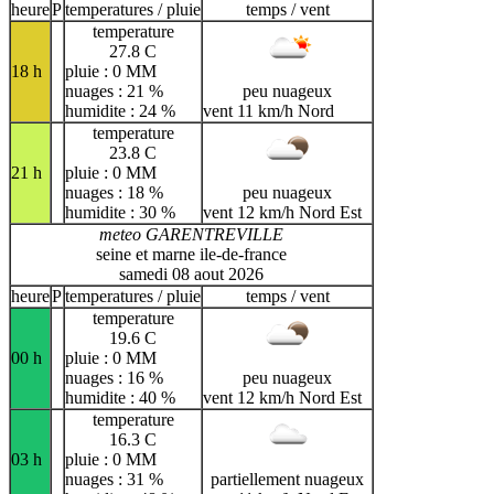
heure
P
temperatures / pluie
temps / vent
temperature
27.8 C
18 h
pluie : 0 MM
nuages : 21 %
peu nuageux
humidite : 24 %
vent 11 km/h Nord
temperature
23.8 C
21 h
pluie : 0 MM
nuages : 18 %
peu nuageux
humidite : 30 %
vent 12 km/h Nord Est
meteo GARENTREVILLE
seine et marne ile-de-france
samedi 08 aout 2026
heure
P
temperatures / pluie
temps / vent
temperature
19.6 C
00 h
pluie : 0 MM
nuages : 16 %
peu nuageux
humidite : 40 %
vent 12 km/h Nord Est
temperature
16.3 C
03 h
pluie : 0 MM
nuages : 31 %
partiellement nuageux