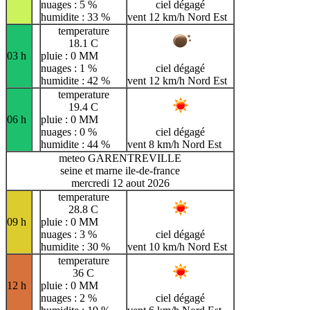
nuages : 5 %
ciel dégagé
humidite : 33 %
vent 12 km/h Nord Est
temperature
18.1 C
03 h
pluie : 0 MM
nuages : 1 %
ciel dégagé
humidite : 42 %
vent 12 km/h Nord Est
temperature
19.4 C
06 h
pluie : 0 MM
nuages : 0 %
ciel dégagé
humidite : 44 %
vent 8 km/h Nord Est
meteo GARENTREVILLE
seine et marne ile-de-france
mercredi 12 aout 2026
temperature
28.8 C
09 h
pluie : 0 MM
nuages : 3 %
ciel dégagé
humidite : 30 %
vent 10 km/h Nord Est
temperature
36 C
12 h
pluie : 0 MM
nuages : 2 %
ciel dégagé