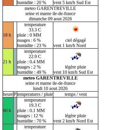
humidite : 20 %
vent 5 km/h Sud Est
meteo GARENTREVILLE
seine et marne ile-de-france
dimanche 09 aout 2026
temperature
33.3 C
18 h
pluie : 0 MM
nuages : 6 %
ciel dégagé
humidite : 23 %
vent 1 km/h Nord
temperature
22.9 C
21 h
pluie : 0.4 MM
nuages : 2 %
légère pluie
humidite : 49 %
vent 10 km/h Sud Est
meteo GARENTREVILLE
seine et marne ile-de-france
lundi 10 aout 2026
heure
P
temperatures / pluie
temps / vent
temperature
19.3 C
00 h
pluie : 0.1 MM
nuages : 12 %
légère pluie
humidite : 70 %
vent 2 km/h Nord Est
temperature