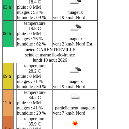
18.4 C
03 h
pluie : 0 MM
nuages : 53 %
nuageux
humidite : 69 %
vent 9 km/h Nord
temperature
19.8 C
06 h
pluie : 0 MM
nuages : 76 %
nuageux
humidite : 62 %
vent 2 km/h Nord Est
meteo GARENTREVILLE
seine et marne ile-de-france
lundi 10 aout 2026
temperature
28.2 C
09 h
pluie : 0 MM
nuages : 71 %
nuageux
humidite : 30 %
vent 9 km/h Nord
temperature
34.2 C
12 h
pluie : 0 MM
nuages : 41 %
partiellement nuageux
humidite : 20 %
vent 7 km/h Nord
temperature
35.9 C