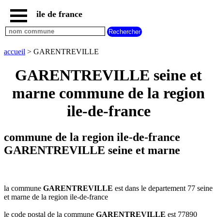
ile de france
accueil
paris
communes
accueil
> GARENTREVILLE
essonne
GARENTREVILLE seine et
communes
hauts
marne commune de la region
de
seine
ile-de-france
communes
seine
et
commune de la region ile-de-france
marne
GARENTREVILLE seine et marne
communes
seine
saint
denis
la commune
GARENTREVILLE
est dans le departement 77 seine
communes
et marne de la region ile-de-france
val
d
le code postal de la commune
GARENTREVILLE
est 77890
oise