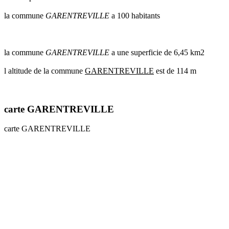
communes
la commune
GARENTREVILLE
a 100 habitants
val
de
marne
communes
la commune
GARENTREVILLE
a une superficie de 6,45 km2
yvelines
l altitude de la commune
GARENTREVILLE
est de 114 m
radar
pluie
carte GARENTREVILLE
carte GARENTREVILLE