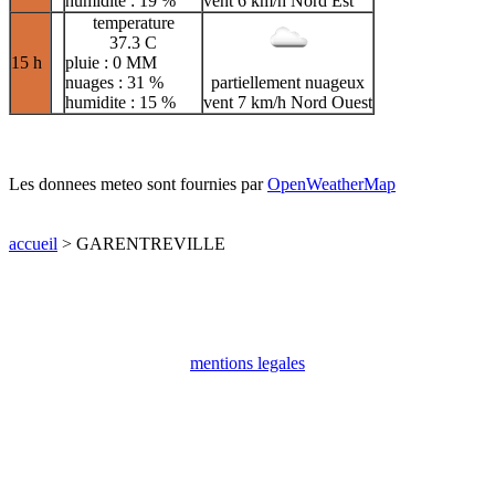
humidite : 19 %
vent 6 km/h Nord Est
temperature
37.3 C
15 h
pluie : 0 MM
nuages : 31 %
partiellement nuageux
humidite : 15 %
vent 7 km/h Nord Ouest
Les donnees meteo sont fournies par
OpenWeatherMap
accueil
> GARENTREVILLE
mentions legales