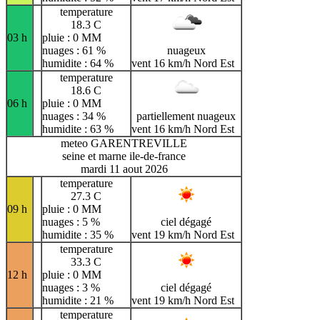
temperature
18.3 C
03 h
pluie : 0 MM
nuages : 61 %
nuageux
humidite : 64 %
vent 16 km/h Nord Est
temperature
18.6 C
06 h
pluie : 0 MM
nuages : 34 %
partiellement nuageux
humidite : 63 %
vent 16 km/h Nord Est
meteo GARENTREVILLE
seine et marne ile-de-france
mardi 11 aout 2026
temperature
27.3 C
09 h
pluie : 0 MM
nuages : 5 %
ciel dégagé
humidite : 35 %
vent 19 km/h Nord Est
temperature
33.3 C
12 h
pluie : 0 MM
nuages : 3 %
ciel dégagé
humidite : 21 %
vent 19 km/h Nord Est
temperature