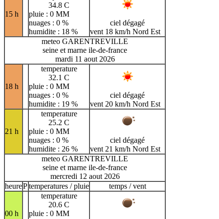
34.8 C
15 h
pluie : 0 MM
nuages : 0 %
ciel dégagé
humidite : 18 %
vent 18 km/h Nord Est
meteo GARENTREVILLE
seine et marne ile-de-france
mardi 11 aout 2026
temperature
32.1 C
18 h
pluie : 0 MM
nuages : 0 %
ciel dégagé
humidite : 19 %
vent 20 km/h Nord Est
temperature
25.2 C
21 h
pluie : 0 MM
nuages : 0 %
ciel dégagé
humidite : 26 %
vent 21 km/h Nord Est
meteo GARENTREVILLE
seine et marne ile-de-france
mercredi 12 aout 2026
heure
P
temperatures / pluie
temps / vent
temperature
20.6 C
00 h
pluie : 0 MM