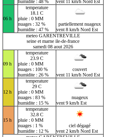
humidite : 48 %
vent 11 km/h Nord Est
temperature
18.1 C
06 h
pluie : 0 MM
nuages : 32 %
partiellement nuageux
humidite : 47 %
vent 8 km/h Nord Est
meteo GARENTREVILLE
seine et marne ile-de-france
samedi 08 aout 2026
temperature
23.9 C
09 h
pluie : 0 MM
nuages : 100 %
couvert
humidite : 26 %
vent 11 km/h Nord Est
temperature
29 C
12 h
pluie : 0 MM
nuages : 83 %
nuageux
humidite : 15 %
vent 9 km/h Est
temperature
32.8 C
15 h
pluie : 0 MM
nuages : 1 %
ciel dégagé
humidite : 12 %
vent 2 km/h Nord Est