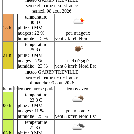
meteo GARENTREVILLE
seine et marne ile-de-france
samedi 08 aout 2026
temperature
30.3 C
18 h
pluie : 0 MM
nuages : 22 %
peu nuageux
humidite : 15 %
vent 7 km/h Nord
temperature
25.8 C
21 h
pluie : 0 MM
nuages : 5 %
ciel dégagé
humidite : 23 %
vent 8 km/h Nord Est
meteo GARENTREVILLE
seine et marne ile-de-france
dimanche 09 aout 2026
heure
P
temperatures / pluie
temps / vent
temperature
23.3 C
00 h
pluie : 0 MM
nuages : 11 %
peu nuageux
humidite : 25 %
vent 8 km/h Nord Est
temperature
21.3 C
03 h
pluie : 0 MM