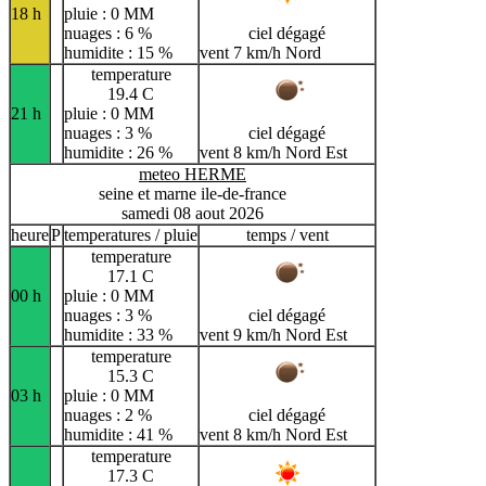
18 h
pluie : 0 MM
nuages : 6 %
ciel dégagé
humidite : 15 %
vent 7 km/h Nord
temperature
19.4 C
21 h
pluie : 0 MM
nuages : 3 %
ciel dégagé
humidite : 26 %
vent 8 km/h Nord Est
meteo HERME
seine et marne ile-de-france
samedi 08 aout 2026
heure
P
temperatures / pluie
temps / vent
temperature
17.1 C
00 h
pluie : 0 MM
nuages : 3 %
ciel dégagé
humidite : 33 %
vent 9 km/h Nord Est
temperature
15.3 C
03 h
pluie : 0 MM
nuages : 2 %
ciel dégagé
humidite : 41 %
vent 8 km/h Nord Est
temperature
17.3 C