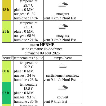
temperature
29.7 C
18 h
pluie : 0 MM
nuages : 61 %
nuageux
humidite : 14 %
vent 4 km/h Nord Est
temperature
23.1 C
21 h
pluie : 0 MM
nuages : 68 %
nuageux
humidite : 21 %
vent 9 km/h Nord Est
meteo HERME
seine et marne ile-de-france
dimanche 09 aout 2026
heure
P
temperatures / pluie
temps / vent
temperature
20.2 C
00 h
pluie : 0 MM
nuages : 34 %
partiellement nuageux
humidite : 28 %
vent 9 km/h Nord Est
temperature
18.8 C
03 h
pluie : 0 MM
nuages : 93 %
couvert
humidite : 35 %
vent 9 km/h Est