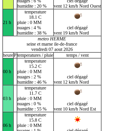
nuages : 6 %
ciel dégagé
humidite : 20 %
vent 12 km/h Nord Ouest
temperature
18.1 C
21 h
pluie : 0 MM
nuages : 4 %
ciel dégagé
humidite : 38 %
vent 19 km/h Nord
meteo HERME
seine et marne ile-de-france
vendredi 07 aout 2026
heure
P
temperatures / pluie
temps / vent
temperature
15.2 C
00 h
pluie : 0 MM
nuages : 2 %
ciel dégagé
humidite : 46 %
vent 12 km/h Nord
temperature
11.7 C
03 h
pluie : 0 MM
nuages : 0 %
ciel dégagé
humidite : 55 %
vent 10 km/h Nord Est
temperature
15.8 C
06 h
pluie : 0 MM
nuages : 1 %
ciel dégagé