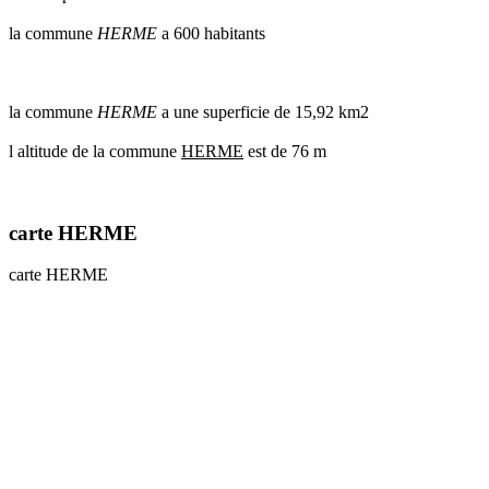
communes
la commune
HERME
a 600 habitants
val
de
marne
communes
la commune
HERME
a une superficie de 15,92 km2
yvelines
l altitude de la commune
HERME
est de 76 m
radar
pluie
carte HERME
carte HERME