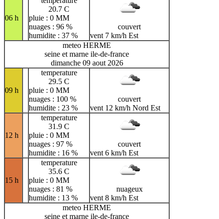
temperature
20.7 C
06 h
pluie : 0 MM
nuages : 96 %
couvert
humidite : 37 %
vent 7 km/h Est
meteo HERME
seine et marne ile-de-france
dimanche 09 aout 2026
temperature
29.5 C
09 h
pluie : 0 MM
nuages : 100 %
couvert
humidite : 23 %
vent 12 km/h Nord Est
temperature
31.9 C
12 h
pluie : 0 MM
nuages : 97 %
couvert
humidite : 16 %
vent 6 km/h Est
temperature
35.6 C
15 h
pluie : 0 MM
nuages : 81 %
nuageux
humidite : 13 %
vent 8 km/h Est
meteo HERME
seine et marne ile-de-france