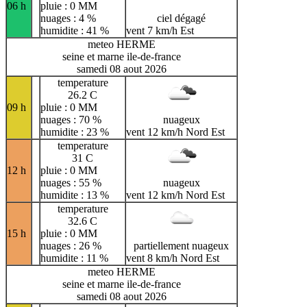
06 h
pluie : 0 MM
nuages : 4 %
ciel dégagé
humidite : 41 %
vent 7 km/h Est
meteo HERME
seine et marne ile-de-france
samedi 08 aout 2026
temperature
26.2 C
09 h
pluie : 0 MM
nuages : 70 %
nuageux
humidite : 23 %
vent 12 km/h Nord Est
temperature
31 C
12 h
pluie : 0 MM
nuages : 55 %
nuageux
humidite : 13 %
vent 12 km/h Nord Est
temperature
32.6 C
15 h
pluie : 0 MM
nuages : 26 %
partiellement nuageux
humidite : 11 %
vent 8 km/h Nord Est
meteo HERME
seine et marne ile-de-france
samedi 08 aout 2026