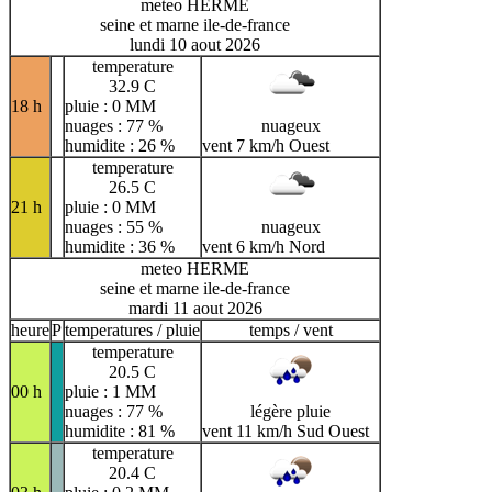
meteo HERME
seine et marne ile-de-france
lundi 10 aout 2026
temperature
32.9 C
18 h
pluie : 0 MM
nuages : 77 %
nuageux
humidite : 26 %
vent 7 km/h Ouest
temperature
26.5 C
21 h
pluie : 0 MM
nuages : 55 %
nuageux
humidite : 36 %
vent 6 km/h Nord
meteo HERME
seine et marne ile-de-france
mardi 11 aout 2026
heure
P
temperatures / pluie
temps / vent
temperature
20.5 C
00 h
pluie : 1 MM
nuages : 77 %
légère pluie
humidite : 81 %
vent 11 km/h Sud Ouest
temperature
20.4 C