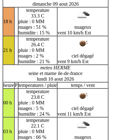
dimanche 09 aout 2026
temperature
33.3 C
18 h
pluie : 0 MM
nuages : 51 %
nuageux
humidite : 15 %
vent 10 km/h Est
temperature
26.4 C
21 h
pluie : 0 MM
nuages : 2 %
ciel dégagé
humidite : 21 %
vent 9 km/h Est
meteo HERME
seine et marne ile-de-france
lundi 10 aout 2026
heure
P
temperatures / pluie
temps / vent
temperature
23.8 C
00 h
pluie : 0 MM
nuages : 5 %
ciel dégagé
humidite : 24 %
vent 11 km/h Est
temperature
22.1 C
03 h
pluie : 0 MM
nuages : 66 %
nuageux