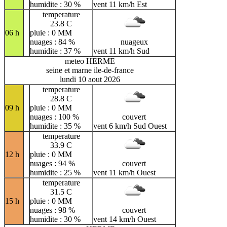
humidite : 30 %
vent 11 km/h Est
temperature
23.8 C
06 h
pluie : 0 MM
nuages : 84 %
nuageux
humidite : 37 %
vent 11 km/h Sud
meteo HERME
seine et marne ile-de-france
lundi 10 aout 2026
temperature
28.8 C
09 h
pluie : 0 MM
nuages : 100 %
couvert
humidite : 35 %
vent 6 km/h Sud Ouest
temperature
33.9 C
12 h
pluie : 0 MM
nuages : 94 %
couvert
humidite : 25 %
vent 11 km/h Ouest
temperature
31.5 C
15 h
pluie : 0 MM
nuages : 98 %
couvert
humidite : 30 %
vent 14 km/h Ouest