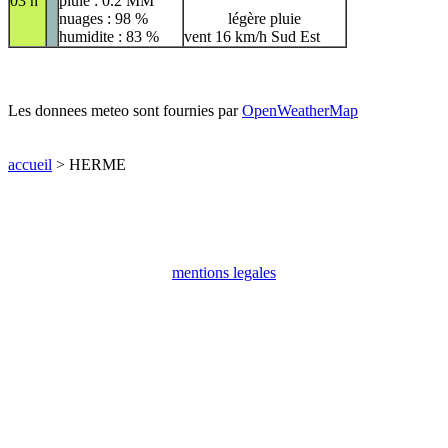
03 h
pluie : 0.2 MM
nuages : 98 %
légère pluie
humidite : 83 %
vent 16 km/h Sud Est
Les donnees meteo sont fournies par
OpenWeatherMap
accueil
> HERME
mentions legales