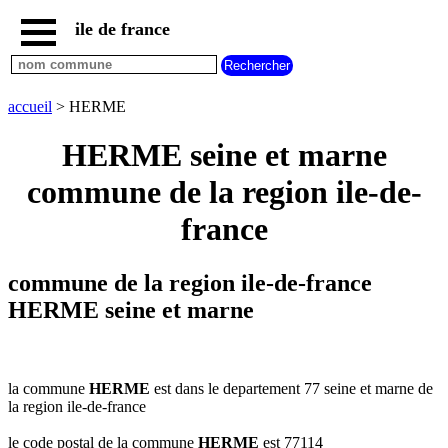
ile de france
accueil
paris
communes
accueil
> HERME
essonne
HERME seine et marne
communes
hauts
commune de la region ile-de-
de
seine
france
communes
seine
et
commune de la region ile-de-france
marne
HERME seine et marne
communes
seine
saint
denis
la commune
HERME
est dans le departement 77 seine et marne de
communes
la region ile-de-france
val
d
le code postal de la commune
HERME
est 77114
oise