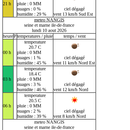
21 h
pluie : 0 MM
nuages : 0 %
ciel dégagé
humidite : 29 %
vent 13 km/h Sud Est
meteo NANGIS
seine et marne ile-de-france
lundi 10 aout 2026
heure
P
temperatures / pluie
temps / vent
temperature
20.7 C
00 h
pluie : 0 MM
nuages : 1 %
ciel dégagé
humidite : 45 %
vent 11 km/h Nord Est
temperature
18.4 C
03 h
pluie : 0 MM
nuages : 3 %
ciel dégagé
humidite : 46 %
vent 12 km/h Nord
temperature
20.5 C
06 h
pluie : 0 MM
nuages : 2 %
ciel dégagé
humidite : 39 %
vent 8 km/h Nord
meteo NANGIS
seine et marne ile-de-france