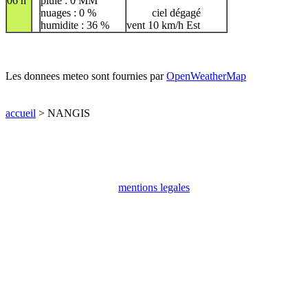
06 h
pluie : 0 MM
nuages : 0 %
ciel dégagé
humidite : 36 %
vent 10 km/h Est
Les donnees meteo sont fournies par
OpenWeatherMap
accueil
> NANGIS
mentions legales