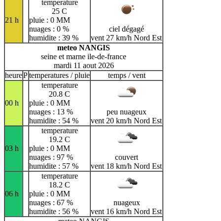
temperature
25 C
21 h
pluie : 0 MM
nuages : 0 %
ciel dégagé
humidite : 39 %
vent 27 km/h Nord Est
meteo NANGIS
seine et marne ile-de-france
mardi 11 aout 2026
heure
P
temperatures / pluie
temps / vent
temperature
20.8 C
00 h
pluie : 0 MM
nuages : 13 %
peu nuageux
humidite : 54 %
vent 20 km/h Nord Est
temperature
19.2 C
03 h
pluie : 0 MM
nuages : 97 %
couvert
humidite : 57 %
vent 18 km/h Nord Est
temperature
18.2 C
06 h
pluie : 0 MM
nuages : 67 %
nuageux
humidite : 56 %
vent 16 km/h Nord Est