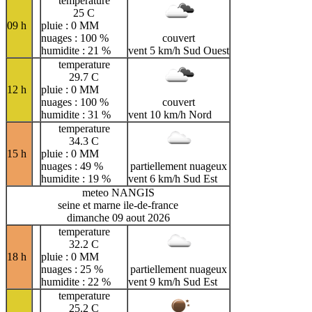
temperature
25 C
09 h
pluie : 0 MM
nuages : 100 %
couvert
humidite : 21 %
vent 5 km/h Sud Ouest
temperature
29.7 C
12 h
pluie : 0 MM
nuages : 100 %
couvert
humidite : 31 %
vent 10 km/h Nord
temperature
34.3 C
15 h
pluie : 0 MM
nuages : 49 %
partiellement nuageux
humidite : 19 %
vent 6 km/h Sud Est
meteo NANGIS
seine et marne ile-de-france
dimanche 09 aout 2026
temperature
32.2 C
18 h
pluie : 0 MM
nuages : 25 %
partiellement nuageux
humidite : 22 %
vent 9 km/h Sud Est
temperature
25.2 C