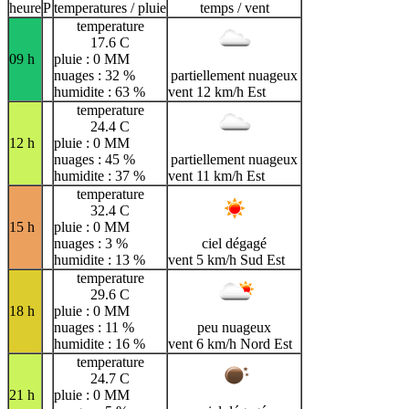
heure
P
temperatures / pluie
temps / vent
temperature
17.6 C
09 h
pluie : 0 MM
nuages : 32 %
partiellement nuageux
humidite : 63 %
vent 12 km/h Est
temperature
24.4 C
12 h
pluie : 0 MM
nuages : 45 %
partiellement nuageux
humidite : 37 %
vent 11 km/h Est
temperature
32.4 C
15 h
pluie : 0 MM
nuages : 3 %
ciel dégagé
humidite : 13 %
vent 5 km/h Sud Est
temperature
29.6 C
18 h
pluie : 0 MM
nuages : 11 %
peu nuageux
humidite : 16 %
vent 6 km/h Nord Est
temperature
24.7 C
21 h
pluie : 0 MM