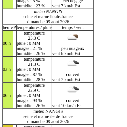
nuages : 5 %
ciel dégagé
humidite : 23 %
vent 7 km/h Est
meteo NANGIS
seine et marne ile-de-france
dimanche 09 aout 2026
heure
P
temperatures / pluie
temps / vent
temperature
23.3 C
00 h
pluie : 0 MM
nuages : 21 %
peu nuageux
humidite : 26 %
vent 6 km/h Est
temperature
21.3 C
03 h
pluie : 0 MM
nuages : 87 %
couvert
humidite : 28 %
vent 7 km/h Est
temperature
22.9 C
06 h
pluie : 0 MM
nuages : 93 %
couvert
humidite : 26 %
vent 10 km/h Est
meteo NANGIS
seine et marne ile-de-france
dimanche 09 aout 2026