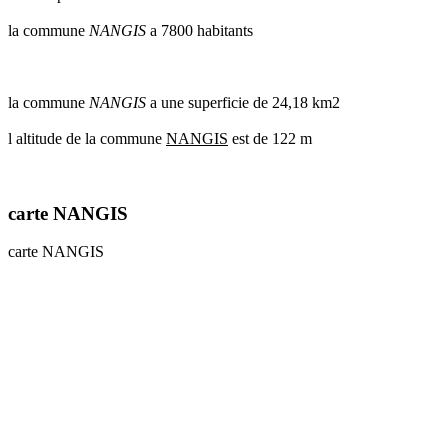
communes
la commune
NANGIS
a 7800 habitants
val
de
marne
communes
la commune
NANGIS
a une superficie de 24,18 km2
yvelines
l altitude de la commune
NANGIS
est de 122 m
radar
pluie
carte NANGIS
carte NANGIS