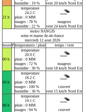
humidite : 19 %
vent 20 km/h Nord Est
temperature
24.2 C
21 h
pluie : 0 MM
nuages : 78 %
nuageux
humidite : 22 %
vent 24 km/h Nord Est
meteo NANGIS
seine et marne ile-de-france
mercredi 12 aout 2026
heure
P
temperatures / pluie
temps / vent
temperature
20.9 C
00 h
pluie : 0 MM
nuages : 72 %
nuageux
humidite : 30 %
vent 18 km/h Nord Est
temperature
18.2 C
03 h
pluie : 0 MM
nuages : 100 %
couvert
humidite : 36 %
vent 15 km/h Nord Est
temperature
19.1 C
06 h
pluie : 0 MM
nuages : 94 %
couvert