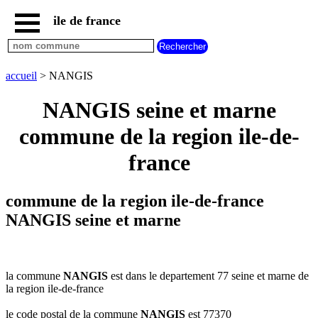
ile de france
accueil
paris
communes
accueil
> NANGIS
essonne
NANGIS seine et marne
communes
hauts
commune de la region ile-de-
de
seine
france
communes
seine
et
commune de la region ile-de-france
marne
NANGIS seine et marne
communes
seine
saint
denis
la commune
NANGIS
est dans le departement 77 seine et marne de
communes
la region ile-de-france
val
d
le code postal de la commune
NANGIS
est 77370
oise