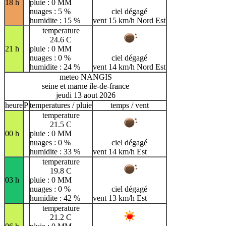
18 h
pluie : 0 MM
nuages : 5 %
ciel dégagé
humidite : 15 %
vent 15 km/h Nord Est
temperature
24.6 C
21 h
pluie : 0 MM
nuages : 0 %
ciel dégagé
humidite : 24 %
vent 14 km/h Nord Est
meteo NANGIS
seine et marne ile-de-france
jeudi 13 aout 2026
heure
P
temperatures / pluie
temps / vent
temperature
21.5 C
00 h
pluie : 0 MM
nuages : 0 %
ciel dégagé
humidite : 33 %
vent 14 km/h Est
temperature
19.8 C
03 h
pluie : 0 MM
nuages : 0 %
ciel dégagé
humidite : 42 %
vent 13 km/h Est
temperature
21.2 C