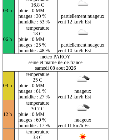
16.8 C
03 h
pluie : 0 MM
nuages : 30 %
partiellement nuageux
humidite : 53 %
vent 12 km/h Est
temperature
18 C
06 h
pluie : 0 MM
nuages : 25 %
partiellement nuageux
humidite : 48 %
vent 10 km/h Est
meteo PAROY
seine et marne ile-de-france
samedi 08 aout 2026
temperature
25 C
09 h
pluie : 0 MM
nuages : 61 %
nuageux
humidite : 27 %
vent 12 km/h Est
temperature
30.7 C
12 h
pluie : 0 MM
nuages : 60 %
nuageux
humidite : 17 %
vent 11 km/h Est
temperature
33 C