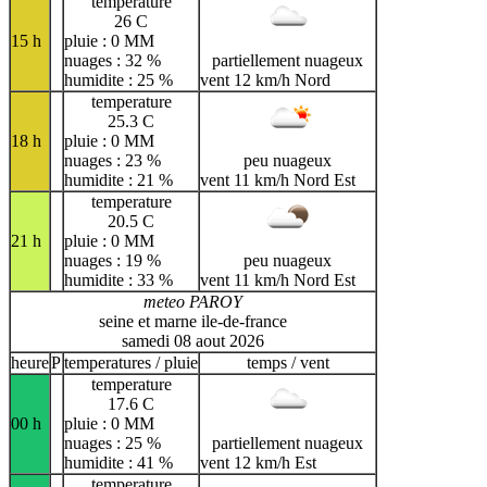
temperature
26 C
15 h
pluie : 0 MM
nuages : 32 %
partiellement nuageux
humidite : 25 %
vent 12 km/h Nord
temperature
25.3 C
18 h
pluie : 0 MM
nuages : 23 %
peu nuageux
humidite : 21 %
vent 11 km/h Nord Est
temperature
20.5 C
21 h
pluie : 0 MM
nuages : 19 %
peu nuageux
humidite : 33 %
vent 11 km/h Nord Est
meteo PAROY
seine et marne ile-de-france
samedi 08 aout 2026
heure
P
temperatures / pluie
temps / vent
temperature
17.6 C
00 h
pluie : 0 MM
nuages : 25 %
partiellement nuageux
humidite : 41 %
vent 12 km/h Est
temperature