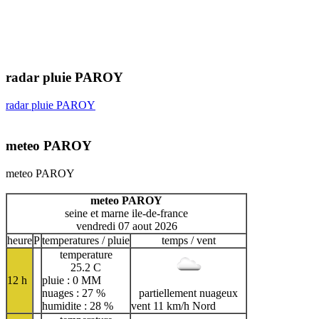
radar pluie PAROY
radar pluie PAROY
meteo PAROY
meteo PAROY
meteo PAROY
seine et marne ile-de-france
vendredi 07 aout 2026
heure
P
temperatures / pluie
temps / vent
temperature
25.2 C
12 h
pluie : 0 MM
nuages : 27 %
partiellement nuageux
humidite : 28 %
vent 11 km/h Nord