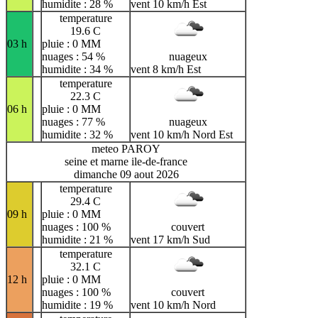
humidite : 28 %
vent 10 km/h Est
temperature
19.6 C
03 h
pluie : 0 MM
nuages : 54 %
nuageux
humidite : 34 %
vent 8 km/h Est
temperature
22.3 C
06 h
pluie : 0 MM
nuages : 77 %
nuageux
humidite : 32 %
vent 10 km/h Nord Est
meteo PAROY
seine et marne ile-de-france
dimanche 09 aout 2026
temperature
29.4 C
09 h
pluie : 0 MM
nuages : 100 %
couvert
humidite : 21 %
vent 17 km/h Sud
temperature
32.1 C
12 h
pluie : 0 MM
nuages : 100 %
couvert
humidite : 19 %
vent 10 km/h Nord