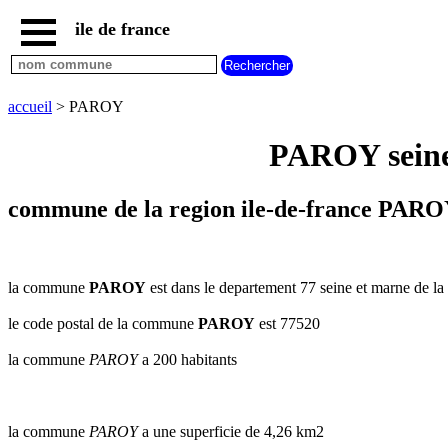
ile de france
accueil
paris
communes
accueil
> PAROY
essonne
PAROY seine 
communes
hauts
de
seine
commune de la region ile-de-france PARO
communes
seine
et
marne
la commune
PAROY
est dans le departement 77 seine et marne de la 
communes
le code postal de la commune
PAROY
est 77520
seine
saint
la commune
PAROY
a 200 habitants
denis
communes
val
d
la commune
PAROY
a une superficie de 4,26 km2
oise