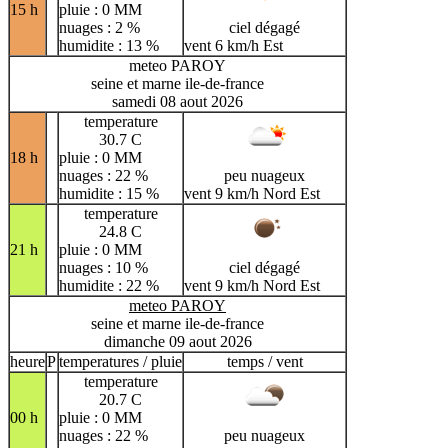
15 h
pluie : 0 MM
nuages : 2 %
ciel dégagé
humidite : 13 %
vent 6 km/h Est
meteo PAROY
seine et marne ile-de-france
samedi 08 aout 2026
temperature
30.7 C
18 h
pluie : 0 MM
nuages : 22 %
peu nuageux
humidite : 15 %
vent 9 km/h Nord Est
temperature
24.8 C
21 h
pluie : 0 MM
nuages : 10 %
ciel dégagé
humidite : 22 %
vent 9 km/h Nord Est
meteo PAROY
seine et marne ile-de-france
dimanche 09 aout 2026
heure
P
temperatures / pluie
temps / vent
temperature
20.7 C
00 h
pluie : 0 MM
nuages : 22 %
peu nuageux