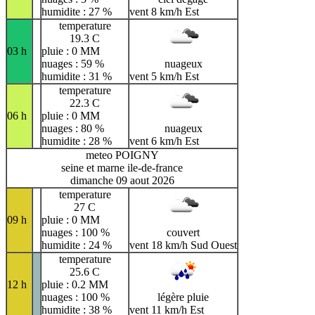
humidite : 27 %
vent 8 km/h Est
temperature
19.3 C
03 h
pluie : 0 MM
nuages : 59 %
nuageux
humidite : 31 %
vent 5 km/h Est
temperature
22.3 C
06 h
pluie : 0 MM
nuages : 80 %
nuageux
humidite : 28 %
vent 6 km/h Est
meteo POIGNY
seine et marne ile-de-france
dimanche 09 aout 2026
temperature
27 C
09 h
pluie : 0 MM
nuages : 100 %
couvert
humidite : 24 %
vent 18 km/h Sud Ouest
temperature
25.6 C
12 h
pluie : 0.2 MM
nuages : 100 %
légère pluie
humidite : 38 %
vent 11 km/h Est