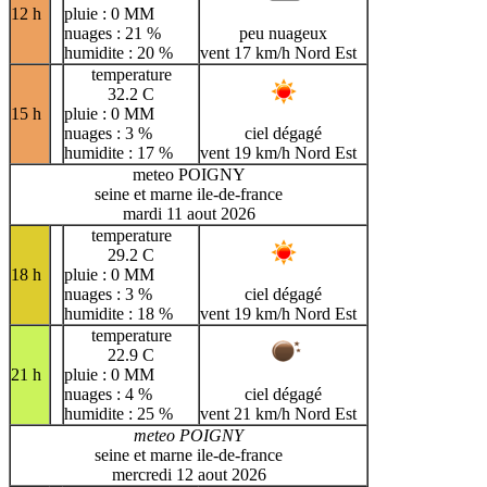
12 h
pluie : 0 MM
nuages : 21 %
peu nuageux
humidite : 20 %
vent 17 km/h Nord Est
temperature
32.2 C
15 h
pluie : 0 MM
nuages : 3 %
ciel dégagé
humidite : 17 %
vent 19 km/h Nord Est
meteo POIGNY
seine et marne ile-de-france
mardi 11 aout 2026
temperature
29.2 C
18 h
pluie : 0 MM
nuages : 3 %
ciel dégagé
humidite : 18 %
vent 19 km/h Nord Est
temperature
22.9 C
21 h
pluie : 0 MM
nuages : 4 %
ciel dégagé
humidite : 25 %
vent 21 km/h Nord Est
meteo POIGNY
seine et marne ile-de-france
mercredi 12 aout 2026