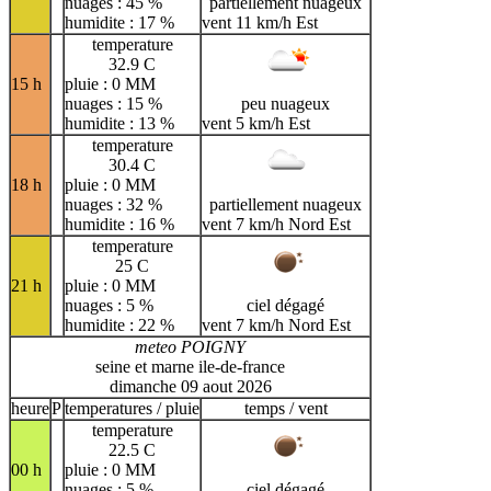
nuages : 45 %
partiellement nuageux
humidite : 17 %
vent 11 km/h Est
temperature
32.9 C
15 h
pluie : 0 MM
nuages : 15 %
peu nuageux
humidite : 13 %
vent 5 km/h Est
temperature
30.4 C
18 h
pluie : 0 MM
nuages : 32 %
partiellement nuageux
humidite : 16 %
vent 7 km/h Nord Est
temperature
25 C
21 h
pluie : 0 MM
nuages : 5 %
ciel dégagé
humidite : 22 %
vent 7 km/h Nord Est
meteo POIGNY
seine et marne ile-de-france
dimanche 09 aout 2026
heure
P
temperatures / pluie
temps / vent
temperature
22.5 C
00 h
pluie : 0 MM
nuages : 5 %
ciel dégagé