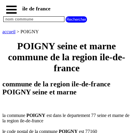
ile de france
accueil
paris
communes
accueil
> POIGNY
essonne
POIGNY seine et marne
communes
hauts
commune de la region ile-de-
de
seine
france
communes
seine
et
commune de la region ile-de-france
marne
POIGNY seine et marne
communes
seine
saint
denis
la commune
POIGNY
est dans le departement 77 seine et marne de
communes
la region ile-de-france
val
d
le code postal de la commune
POIGNY
est 77160
oise