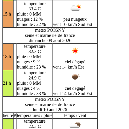
temperature
33.4 C
15 h
pluie : 0 MM
nuages : 12 %
peu nuageux
humidite : 22 %
vent 10 km/h Sud Est
meteo POIGNY
seine et marne ile-de-france
dimanche 09 aout 2026
temperature
32.3 C
18 h
pluie : 0 MM
nuages : 9 %
ciel dégagé
humidite : 23 %
vent 14 km/h Est
temperature
24.9 C
21 h
pluie : 0 MM
nuages : 4 %
ciel dégagé
humidite : 33 %
vent 14 km/h Sud Est
meteo POIGNY
seine et marne ile-de-france
lundi 10 aout 2026
heure
P
temperatures / pluie
temps / vent
temperature
22.3 C