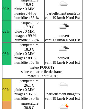
temperature
19.9 C
00 h
pluie : 0 MM
nuages : 44 %
partiellement nuageux
humidite : 55 %
vent 19 km/h Nord Est
temperature
17.9 C
03 h
pluie : 0 MM
nuages : 99 %
couvert
humidite : 58 %
vent 17 km/h Nord Est
temperature
18.3 C
06 h
pluie : 0 MM
nuages : 89 %
couvert
humidite : 52 %
vent 19 km/h Nord Est
meteo POIGNY
seine et marne ile-de-france
mardi 11 aout 2026
temperature
26.1 C
09 h
pluie : 0 MM
nuages : 35 %
partiellement nuageux
humidite : 30 %
vent 19 km/h Nord Est
temperature
30.8 C