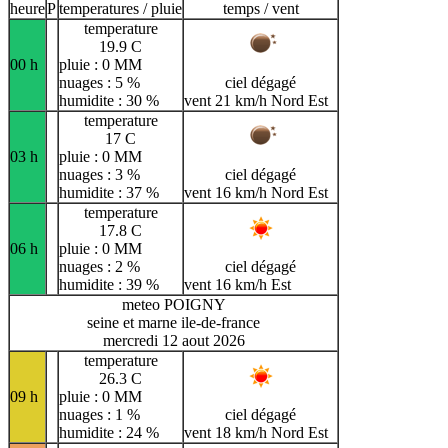
heure
P
temperatures / pluie
temps / vent
temperature
19.9 C
00 h
pluie : 0 MM
nuages : 5 %
ciel dégagé
humidite : 30 %
vent 21 km/h Nord Est
temperature
17 C
03 h
pluie : 0 MM
nuages : 3 %
ciel dégagé
humidite : 37 %
vent 16 km/h Nord Est
temperature
17.8 C
06 h
pluie : 0 MM
nuages : 2 %
ciel dégagé
humidite : 39 %
vent 16 km/h Est
meteo POIGNY
seine et marne ile-de-france
mercredi 12 aout 2026
temperature
26.3 C
09 h
pluie : 0 MM
nuages : 1 %
ciel dégagé
humidite : 24 %
vent 18 km/h Nord Est