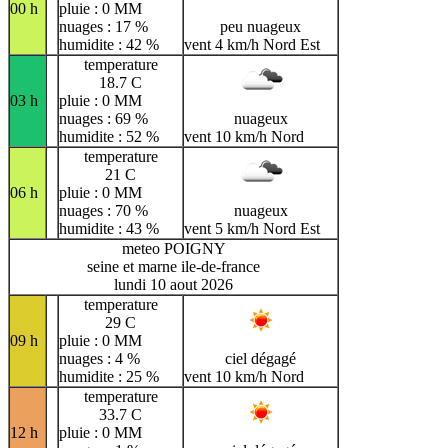
00 h
pluie : 0 MM
nuages : 17 %
peu nuageux
humidite : 42 %
vent 4 km/h Nord Est
temperature
18.7 C
03 h
pluie : 0 MM
nuages : 69 %
nuageux
humidite : 52 %
vent 10 km/h Nord
temperature
21 C
06 h
pluie : 0 MM
nuages : 70 %
nuageux
humidite : 43 %
vent 5 km/h Nord Est
meteo POIGNY
seine et marne ile-de-france
lundi 10 aout 2026
temperature
29 C
09 h
pluie : 0 MM
nuages : 4 %
ciel dégagé
humidite : 25 %
vent 10 km/h Nord
temperature
33.7 C
12 h
pluie : 0 MM