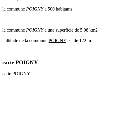
communes
la commune
POIGNY
a 500 habitants
val
de
marne
communes
la commune
POIGNY
a une superficie de 5,98 km2
yvelines
l altitude de la commune
POIGNY
est de 122 m
radar
pluie
carte POIGNY
carte POIGNY