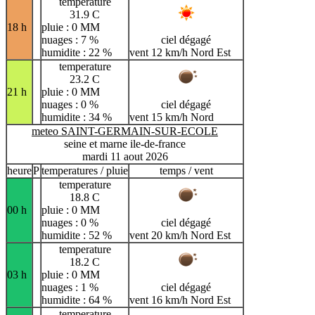
temperature
31.9 C
18 h
pluie : 0 MM
nuages : 7 %
ciel dégagé
humidite : 22 %
vent 12 km/h Nord Est
temperature
23.2 C
21 h
pluie : 0 MM
nuages : 0 %
ciel dégagé
humidite : 34 %
vent 15 km/h Nord
meteo SAINT-GERMAIN-SUR-ECOLE
seine et marne ile-de-france
mardi 11 aout 2026
heure
P
temperatures / pluie
temps / vent
temperature
18.8 C
00 h
pluie : 0 MM
nuages : 0 %
ciel dégagé
humidite : 52 %
vent 20 km/h Nord Est
temperature
18.2 C
03 h
pluie : 0 MM
nuages : 1 %
ciel dégagé
humidite : 64 %
vent 16 km/h Nord Est
temperature