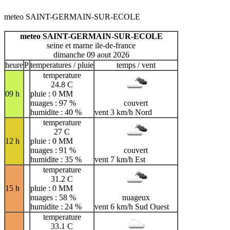
meteo SAINT-GERMAIN-SUR-ECOLE
meteo SAINT-GERMAIN-SUR-ECOLE
seine et marne ile-de-france
dimanche 09 aout 2026
heure
P
temperatures / pluie
temps / vent
temperature
24.8 C
09 h
pluie : 0 MM
nuages : 97 %
couvert
humidite : 40 %
vent 3 km/h Nord
temperature
27 C
12 h
pluie : 0 MM
nuages : 91 %
couvert
humidite : 35 %
vent 7 km/h Est
temperature
31.2 C
15 h
pluie : 0 MM
nuages : 58 %
nuageux
humidite : 24 %
vent 6 km/h Sud Ouest
temperature
33.1 C