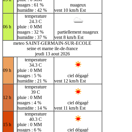
nuages : 61 %
nuageux
humidite : 42 %
vent 10 km/h Est
temperature
24.3 C
06 h
pluie : 0 MM
nuages : 32 %
partiellement nuageux
humidite : 37 %
vent 8 km/h Est
meteo SAINT-GERMAIN-SUR-ECOLE
seine et marne ile-de-france
jeudi 13 aout 2026
temperature
34.3 C
09 h
pluie : 0 MM
nuages : 5 %
ciel dégagé
humidite : 21 %
vent 12 km/h Est
temperature
39 C
12 h
pluie : 0 MM
nuages : 4 %
ciel dégagé
humidite : 14 %
vent 11 km/h Est
temperature
40.3 C
15 h
pluie : 0 MM
nuages : 6 %
ciel dégagé