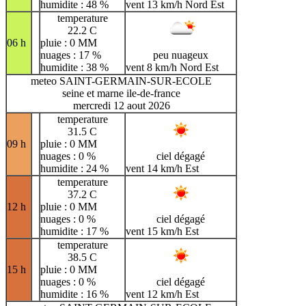
humidite : 48 %
vent 13 km/h Nord Est
temperature
22.2 C
06 h
pluie : 0 MM
nuages : 17 %
peu nuageux
humidite : 38 %
vent 8 km/h Nord Est
meteo SAINT-GERMAIN-SUR-ECOLE
seine et marne ile-de-france
mercredi 12 aout 2026
temperature
31.5 C
09 h
pluie : 0 MM
nuages : 0 %
ciel dégagé
humidite : 24 %
vent 14 km/h Est
temperature
37.2 C
12 h
pluie : 0 MM
nuages : 0 %
ciel dégagé
humidite : 17 %
vent 15 km/h Est
temperature
38.5 C
15 h
pluie : 0 MM
nuages : 0 %
ciel dégagé
humidite : 16 %
vent 12 km/h Est