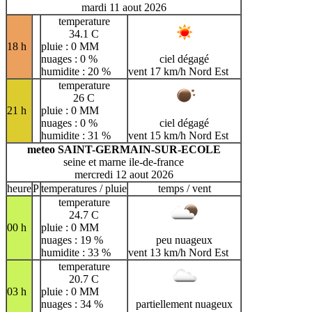
mardi 11 aout 2026
temperature
34.1 C
18 h
pluie : 0 MM
nuages : 0 %
ciel dégagé
humidite : 20 %
vent 17 km/h Nord Est
temperature
26 C
21 h
pluie : 0 MM
nuages : 0 %
ciel dégagé
humidite : 31 %
vent 15 km/h Nord Est
meteo SAINT-GERMAIN-SUR-ECOLE
seine et marne ile-de-france
mercredi 12 aout 2026
heure
P
temperatures / pluie
temps / vent
temperature
24.7 C
00 h
pluie : 0 MM
nuages : 19 %
peu nuageux
humidite : 33 %
vent 13 km/h Nord Est
temperature
20.7 C
03 h
pluie : 0 MM
nuages : 34 %
partiellement nuageux