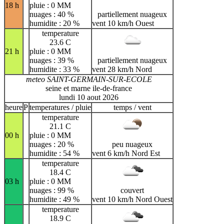
18 h
pluie : 0 MM
nuages : 40 %
partiellement nuageux
humidite : 20 %
vent 10 km/h Ouest
temperature
23.6 C
21 h
pluie : 0 MM
nuages : 39 %
partiellement nuageux
humidite : 33 %
vent 28 km/h Nord
meteo SAINT-GERMAIN-SUR-ECOLE
seine et marne ile-de-france
lundi 10 aout 2026
heure
P
temperatures / pluie
temps / vent
temperature
21.1 C
00 h
pluie : 0 MM
nuages : 20 %
peu nuageux
humidite : 54 %
vent 6 km/h Nord Est
temperature
18.4 C
03 h
pluie : 0 MM
nuages : 99 %
couvert
humidite : 49 %
vent 10 km/h Nord Ouest
temperature
18.9 C