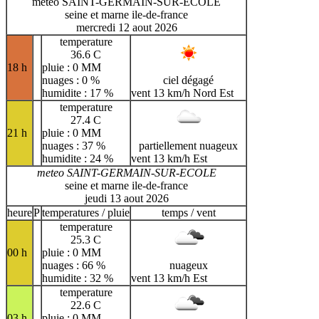
meteo SAINT-GERMAIN-SUR-ECOLE
seine et marne ile-de-france
mercredi 12 aout 2026
temperature
36.6 C
18 h
pluie : 0 MM
nuages : 0 %
ciel dégagé
humidite : 17 %
vent 13 km/h Nord Est
temperature
27.4 C
21 h
pluie : 0 MM
nuages : 37 %
partiellement nuageux
humidite : 24 %
vent 13 km/h Est
meteo SAINT-GERMAIN-SUR-ECOLE
seine et marne ile-de-france
jeudi 13 aout 2026
heure
P
temperatures / pluie
temps / vent
temperature
25.3 C
00 h
pluie : 0 MM
nuages : 66 %
nuageux
humidite : 32 %
vent 13 km/h Est
temperature
22.6 C
03 h
pluie : 0 MM