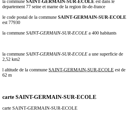
la commune
SAINT-GERMAIN-SUR-ECOLE
est dans le
communes
departement 77 seine et marne de la region ile-de-france
val
de
le code postal de la commune
SAINT-GERMAIN-SUR-ECOLE
marne
est 77930
communes
la commune
SAINT-GERMAIN-SUR-ECOLE
a 400 habitants
yvelines
radar
pluie
la commune
SAINT-GERMAIN-SUR-ECOLE
a une superficie de
2,52 km2
l altitude de la commune
SAINT-GERMAIN-SUR-ECOLE
est de
62 m
carte SAINT-GERMAIN-SUR-ECOLE
carte SAINT-GERMAIN-SUR-ECOLE