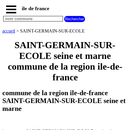
ile de france
accueil
paris
communes
accueil
> SAINT-GERMAIN-SUR-ECOLE
essonne
SAINT-GERMAIN-SUR-
communes
hauts
ECOLE seine et marne
de
seine
commune de la region ile-de-
communes
seine
france
et
marne
communes
commune de la region ile-de-france
seine
SAINT-GERMAIN-SUR-ECOLE seine et
saint
denis
marne
communes
val
d
oise