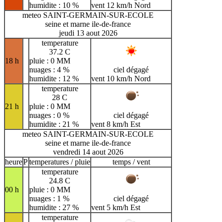
humidite : 10 %
vent 12 km/h Nord
meteo SAINT-GERMAIN-SUR-ECOLE
seine et marne ile-de-france
jeudi 13 aout 2026
temperature
37.2 C
18 h
pluie : 0 MM
nuages : 4 %
ciel dégagé
humidite : 12 %
vent 10 km/h Nord
temperature
28 C
21 h
pluie : 0 MM
nuages : 0 %
ciel dégagé
humidite : 21 %
vent 8 km/h Est
meteo SAINT-GERMAIN-SUR-ECOLE
seine et marne ile-de-france
vendredi 14 aout 2026
heure
P
temperatures / pluie
temps / vent
temperature
24.8 C
00 h
pluie : 0 MM
nuages : 1 %
ciel dégagé
humidite : 27 %
vent 5 km/h Est
temperature