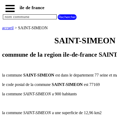
ile de france
accueil
paris
communes
accueil
> SAINT-SIMEON
essonne
SAINT-SIMEON sei
communes
hauts
de
seine
commune de la region ile-de-france SAI
communes
seine
et
marne
la commune
SAINT-SIMEON
est dans le departement 77 seine et ma
communes
le code postal de la commune
SAINT-SIMEON
est 77169
seine
saint
la commune
SAINT-SIMEON
a 900 habitants
denis
communes
val
d
la commune
SAINT-SIMEON
a une superficie de 12,96 km2
oise