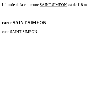
l altitude de la commune
SAINT-SIMEON
est de 118 m
communes
val
de
marne
carte SAINT-SIMEON
communes
yvelines
carte SAINT-SIMEON
radar
pluie