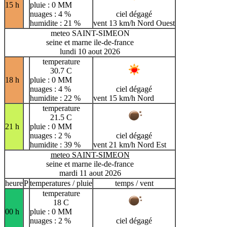
15 h
pluie : 0 MM
nuages : 4 %
ciel dégagé
humidite : 21 %
vent 13 km/h Nord Ouest
meteo SAINT-SIMEON
seine et marne ile-de-france
lundi 10 aout 2026
temperature
30.7 C
18 h
pluie : 0 MM
nuages : 4 %
ciel dégagé
humidite : 22 %
vent 15 km/h Nord
temperature
21.5 C
21 h
pluie : 0 MM
nuages : 2 %
ciel dégagé
humidite : 39 %
vent 21 km/h Nord Est
meteo SAINT-SIMEON
seine et marne ile-de-france
mardi 11 aout 2026
heure
P
temperatures / pluie
temps / vent
temperature
18 C
00 h
pluie : 0 MM
nuages : 2 %
ciel dégagé