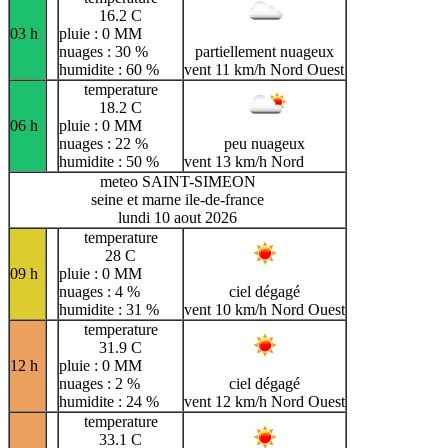
16.2 C
03 h
pluie : 0 MM
nuages : 30 %
partiellement nuageux
humidite : 60 %
vent 11 km/h Nord Ouest
temperature
18.2 C
06 h
pluie : 0 MM
nuages : 22 %
peu nuageux
humidite : 50 %
vent 13 km/h Nord
meteo SAINT-SIMEON
seine et marne ile-de-france
lundi 10 aout 2026
temperature
28 C
09 h
pluie : 0 MM
nuages : 4 %
ciel dégagé
humidite : 31 %
vent 10 km/h Nord Ouest
temperature
31.9 C
12 h
pluie : 0 MM
nuages : 2 %
ciel dégagé
humidite : 24 %
vent 12 km/h Nord Ouest
temperature
33.1 C