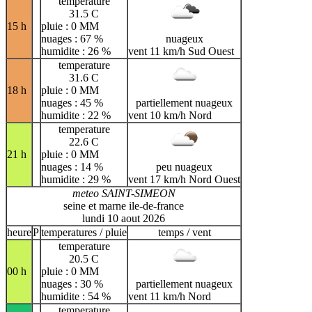
temperature
31.5 C
15 h
pluie : 0 MM
nuages : 67 %
nuageux
humidite : 26 %
vent 11 km/h Sud Ouest
temperature
31.6 C
18 h
pluie : 0 MM
nuages : 45 %
partiellement nuageux
humidite : 22 %
vent 10 km/h Nord
temperature
22.6 C
21 h
pluie : 0 MM
nuages : 14 %
peu nuageux
humidite : 29 %
vent 17 km/h Nord Ouest
meteo SAINT-SIMEON
seine et marne ile-de-france
lundi 10 aout 2026
heure
P
temperatures / pluie
temps / vent
temperature
20.5 C
00 h
pluie : 0 MM
nuages : 30 %
partiellement nuageux
humidite : 54 %
vent 11 km/h Nord
temperature