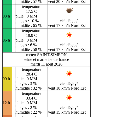
humidite : 57 %
vent 20 km/h Nord Est
temperature
17.5 C
03 h
pluie : 0 MM
nuages : 10 %
ciel dégagé
humidite : 65 %
vent 17 km/h Nord Est
temperature
18.9 C
06 h
pluie : 0 MM
nuages : 6 %
ciel dégagé
humidite : 58 %
vent 17 km/h Nord Est
meteo SAINT-SIMEON
seine et marne ile-de-france
mardi 11 aout 2026
temperature
28.4 C
09 h
pluie : 0 MM
nuages : 3 %
ciel dégagé
humidite : 32 %
vent 18 km/h Nord Est
temperature
33.4 C
12 h
pluie : 0 MM
nuages : 2 %
ciel dégagé
humidite : 22 %
vent 15 km/h Nord Est