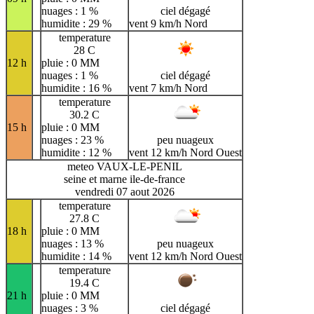
nuages : 1 %
ciel dégagé
humidite : 29 %
vent 9 km/h Nord
temperature
28 C
12 h
pluie : 0 MM
nuages : 1 %
ciel dégagé
humidite : 16 %
vent 7 km/h Nord
temperature
30.2 C
15 h
pluie : 0 MM
nuages : 23 %
peu nuageux
humidite : 12 %
vent 12 km/h Nord Ouest
meteo VAUX-LE-PENIL
seine et marne ile-de-france
vendredi 07 aout 2026
temperature
27.8 C
18 h
pluie : 0 MM
nuages : 13 %
peu nuageux
humidite : 14 %
vent 12 km/h Nord Ouest
temperature
19.4 C
21 h
pluie : 0 MM
nuages : 3 %
ciel dégagé