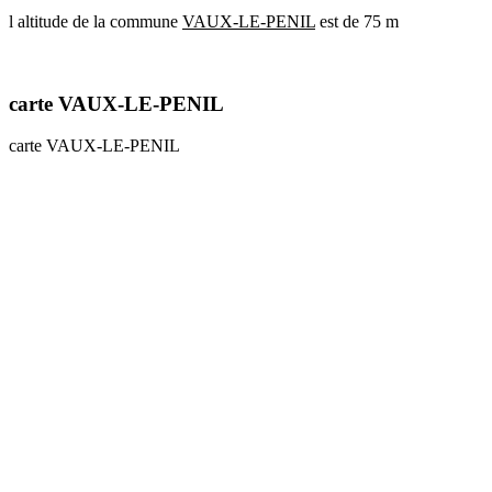
l altitude de la commune
VAUX-LE-PENIL
est de 75 m
communes
val
de
marne
carte VAUX-LE-PENIL
communes
yvelines
carte VAUX-LE-PENIL
radar
pluie