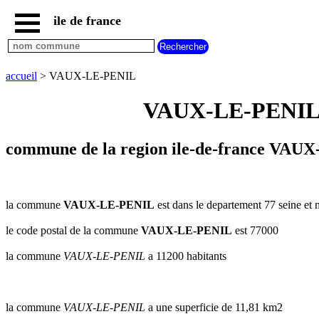
ile de france
accueil
paris
communes
accueil
> VAUX-LE-PENIL
essonne
VAUX-LE-PENIL se
communes
hauts
de
seine
commune de la region ile-de-france VAUX
communes
seine
et
marne
la commune
VAUX-LE-PENIL
est dans le departement 77 seine et 
communes
le code postal de la commune
VAUX-LE-PENIL
est 77000
seine
saint
la commune
VAUX-LE-PENIL
a 11200 habitants
denis
communes
val
d
la commune
VAUX-LE-PENIL
a une superficie de 11,81 km2
oise