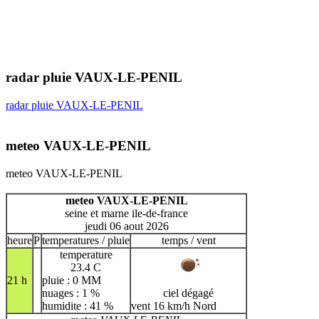
radar pluie VAUX-LE-PENIL
radar pluie VAUX-LE-PENIL
meteo VAUX-LE-PENIL
meteo VAUX-LE-PENIL
meteo VAUX-LE-PENIL
seine et marne ile-de-france
jeudi 06 aout 2026
heure
P
temperatures / pluie
temps / vent
temperature
23.4 C
21 h
pluie : 0 MM
nuages : 1 %
ciel dégagé
humidite : 41 %
vent 16 km/h Nord