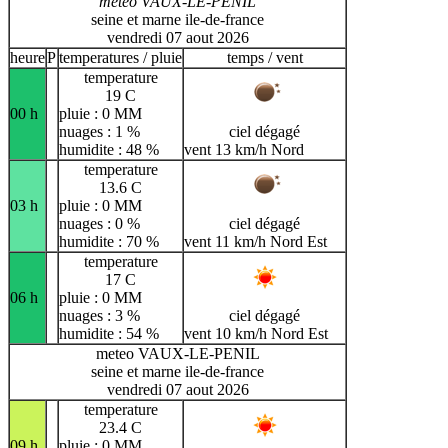
meteo VAUX-LE-PENIL
seine et marne ile-de-france
vendredi 07 aout 2026
heure
P
temperatures / pluie
temps / vent
temperature
19 C
00 h
pluie : 0 MM
nuages : 1 %
ciel dégagé
humidite : 48 %
vent 13 km/h Nord
temperature
13.6 C
03 h
pluie : 0 MM
nuages : 0 %
ciel dégagé
humidite : 70 %
vent 11 km/h Nord Est
temperature
17 C
06 h
pluie : 0 MM
nuages : 3 %
ciel dégagé
humidite : 54 %
vent 10 km/h Nord Est
meteo VAUX-LE-PENIL
seine et marne ile-de-france
vendredi 07 aout 2026
temperature
23.4 C
09 h
pluie : 0 MM