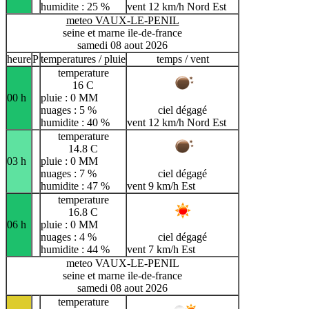
humidite : 25 %
vent 12 km/h Nord Est
meteo VAUX-LE-PENIL
seine et marne ile-de-france
samedi 08 aout 2026
heure
P
temperatures / pluie
temps / vent
temperature
16 C
00 h
pluie : 0 MM
nuages : 5 %
ciel dégagé
humidite : 40 %
vent 12 km/h Nord Est
temperature
14.8 C
03 h
pluie : 0 MM
nuages : 7 %
ciel dégagé
humidite : 47 %
vent 9 km/h Est
temperature
16.8 C
06 h
pluie : 0 MM
nuages : 4 %
ciel dégagé
humidite : 44 %
vent 7 km/h Est
meteo VAUX-LE-PENIL
seine et marne ile-de-france
samedi 08 aout 2026
temperature