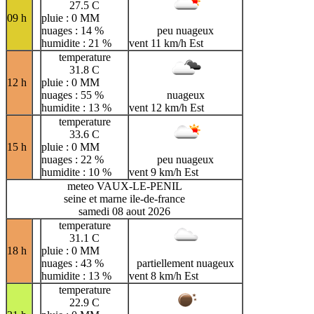
27.5 C
09 h
pluie : 0 MM
nuages : 14 %
peu nuageux
humidite : 21 %
vent 11 km/h Est
temperature
31.8 C
12 h
pluie : 0 MM
nuages : 55 %
nuageux
humidite : 13 %
vent 12 km/h Est
temperature
33.6 C
15 h
pluie : 0 MM
nuages : 22 %
peu nuageux
humidite : 10 %
vent 9 km/h Est
meteo VAUX-LE-PENIL
seine et marne ile-de-france
samedi 08 aout 2026
temperature
31.1 C
18 h
pluie : 0 MM
nuages : 43 %
partiellement nuageux
humidite : 13 %
vent 8 km/h Est
temperature
22.9 C