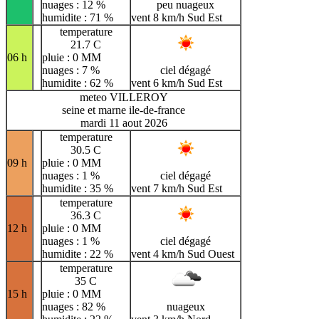
nuages : 12 %
peu nuageux
humidite : 71 %
vent 8 km/h Sud Est
temperature
21.7 C
06 h
pluie : 0 MM
nuages : 7 %
ciel dégagé
humidite : 62 %
vent 6 km/h Sud Est
meteo VILLEROY
seine et marne ile-de-france
mardi 11 aout 2026
temperature
30.5 C
09 h
pluie : 0 MM
nuages : 1 %
ciel dégagé
humidite : 35 %
vent 7 km/h Sud Est
temperature
36.3 C
12 h
pluie : 0 MM
nuages : 1 %
ciel dégagé
humidite : 22 %
vent 4 km/h Sud Ouest
temperature
35 C
15 h
pluie : 0 MM
nuages : 82 %
nuageux