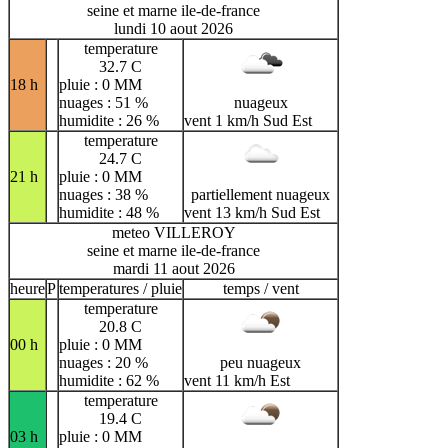
seine et marne ile-de-france
lundi 10 aout 2026
temperature
32.7 C
18 h
pluie : 0 MM
nuages : 51 %
nuageux
humidite : 26 %
vent 1 km/h Sud Est
temperature
24.7 C
21 h
pluie : 0 MM
nuages : 38 %
partiellement nuageux
humidite : 48 %
vent 13 km/h Sud Est
meteo VILLEROY
seine et marne ile-de-france
mardi 11 aout 2026
heure
P
temperatures / pluie
temps / vent
temperature
20.8 C
00 h
pluie : 0 MM
nuages : 20 %
peu nuageux
humidite : 62 %
vent 11 km/h Est
temperature
19.4 C
03 h
pluie : 0 MM