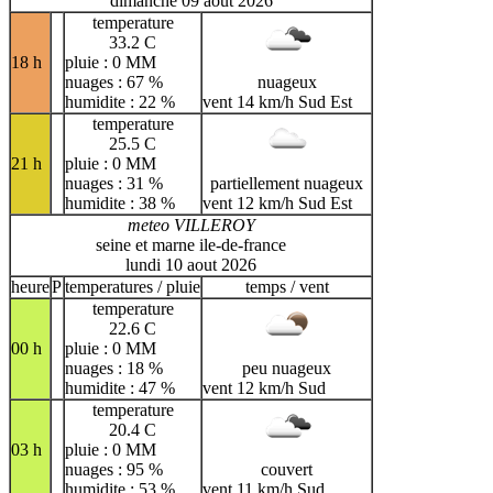
dimanche 09 aout 2026
temperature
33.2 C
18 h
pluie : 0 MM
nuages : 67 %
nuageux
humidite : 22 %
vent 14 km/h Sud Est
temperature
25.5 C
21 h
pluie : 0 MM
nuages : 31 %
partiellement nuageux
humidite : 38 %
vent 12 km/h Sud Est
meteo VILLEROY
seine et marne ile-de-france
lundi 10 aout 2026
heure
P
temperatures / pluie
temps / vent
temperature
22.6 C
00 h
pluie : 0 MM
nuages : 18 %
peu nuageux
humidite : 47 %
vent 12 km/h Sud
temperature
20.4 C
03 h
pluie : 0 MM
nuages : 95 %
couvert
humidite : 53 %
vent 11 km/h Sud