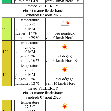
humidite : 64 %
vent 8 km/h Nord Est
meteo VILLEROY
seine et marne ile-de-france
vendredi 07 aout 2026
temperature
22.8 C
09 h
pluie : 0 MM
nuages : 14 %
peu nuageux
humidite : 29 %
vent 9 km/h Nord
temperature
27.6 C
12 h
pluie : 0 MM
nuages : 9 %
ciel dégagé
humidite : 16 %
vent 6 km/h Nord Est
temperature
29.3 C
15 h
pluie : 0 MM
nuages : 3 %
ciel dégagé
humidite : 13 %
vent 10 km/h Nord
meteo VILLEROY
seine et marne ile-de-france
vendredi 07 aout 2026
temperature
27.5 C