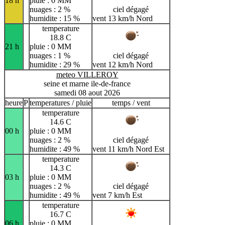
18 h
pluie : 0 MM
nuages : 2 %
ciel dégagé
humidite : 15 %
vent 13 km/h Nord
temperature
18.8 C
21 h
pluie : 0 MM
nuages : 1 %
ciel dégagé
humidite : 29 %
vent 12 km/h Nord
meteo VILLEROY
seine et marne ile-de-france
samedi 08 aout 2026
heure
P
temperatures / pluie
temps / vent
temperature
14.6 C
00 h
pluie : 0 MM
nuages : 2 %
ciel dégagé
humidite : 49 %
vent 11 km/h Nord Est
temperature
14.3 C
03 h
pluie : 0 MM
nuages : 2 %
ciel dégagé
humidite : 49 %
vent 7 km/h Est
temperature
16.7 C
06 h
pluie : 0 MM