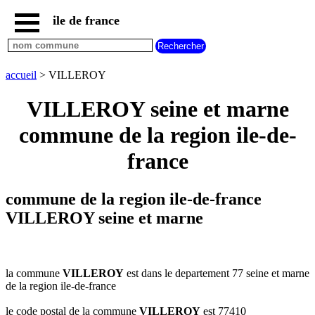
ile de france
accueil
paris
communes
accueil
> VILLEROY
essonne
VILLEROY seine et marne
communes
hauts
commune de la region ile-de-
de
seine
france
communes
seine
et
commune de la region ile-de-france
marne
VILLEROY seine et marne
communes
seine
saint
denis
la commune
VILLEROY
est dans le departement 77 seine et marne
communes
de la region ile-de-france
val
d
le code postal de la commune
VILLEROY
est 77410
oise