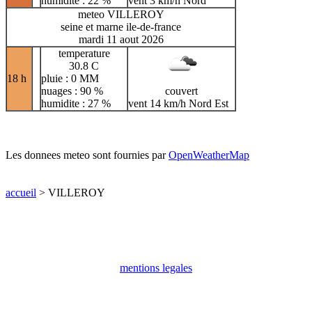
humidite : 22 %
vent 3 km/h Nord
meteo VILLEROY
seine et marne ile-de-france
mardi 11 aout 2026
temperature
30.8 C
18 h
pluie : 0 MM
nuages : 90 %
couvert
humidite : 27 %
vent 14 km/h Nord Est
Les donnees meteo sont fournies par
OpenWeatherMap
accueil
> VILLEROY
mentions legales