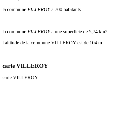
communes
la commune
VILLEROY
a 700 habitants
val
de
marne
communes
la commune
VILLEROY
a une superficie de 5,74 km2
yvelines
l altitude de la commune
VILLEROY
est de 104 m
radar
pluie
carte VILLEROY
carte VILLEROY