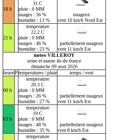
31 C
18 h
pluie : 0 MM
nuages : 56 %
nuageux
humidite : 13 %
vent 10 km/h Nord Est
temperature
22.2 C
21 h
pluie : 0 MM
nuages : 46 %
partiellement nuageux
humidite : 23 %
vent 11 km/h Est
meteo VILLEROY
seine et marne ile-de-france
dimanche 09 aout 2026
heure
P
temperatures / pluie
temps / vent
temperature
20.3 C
00 h
pluie : 0 MM
nuages : 26 %
partiellement nuageux
humidite : 27 %
vent 11 km/h Est
temperature
19 C
03 h
pluie : 0 MM
nuages : 48 %
partiellement nuageux
humidite : 35 %
vent 8 km/h Est
temperature