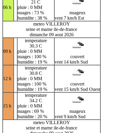
21 C
06 h
pluie : 0 MM
nuages : 73 %
nuageux
humidite : 38 %
vent 7 km/h Est
meteo VILLEROY
seine et marne ile-de-france
dimanche 09 aout 2026
temperature
30.3 C
09 h
pluie : 0 MM
nuages : 100 %
couvert
humidite : 19 %
vent 14 km/h Sud
temperature
30.8 C
12 h
pluie : 0 MM
nuages : 100 %
couvert
humidite : 19 %
vent 15 km/h Sud Ouest
temperature
34.2 C
15 h
pluie : 0 MM
nuages : 69 %
nuageux
humidite : 20 %
vent 9 km/h Sud
meteo VILLEROY
seine et marne ile-de-france