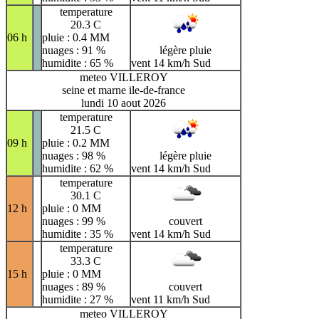
temperature
20.3 C
06 h
pluie : 0.4 MM
nuages : 91 %
légère pluie
humidite : 65 %
vent 14 km/h Sud
meteo VILLEROY
seine et marne ile-de-france
lundi 10 aout 2026
temperature
21.5 C
09 h
pluie : 0.2 MM
nuages : 98 %
légère pluie
humidite : 62 %
vent 14 km/h Sud
temperature
30.1 C
12 h
pluie : 0 MM
nuages : 99 %
couvert
humidite : 35 %
vent 14 km/h Sud
temperature
33.3 C
15 h
pluie : 0 MM
nuages : 89 %
couvert
humidite : 27 %
vent 11 km/h Sud
meteo VILLEROY