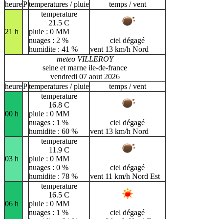
heure
P
temperatures / pluie
temps / vent
temperature
21.5 C
21 h
pluie : 0 MM
nuages : 2 %
ciel dégagé
humidite : 41 %
vent 13 km/h Nord
meteo VILLEROY
seine et marne ile-de-france
vendredi 07 aout 2026
heure
P
temperatures / pluie
temps / vent
temperature
16.8 C
00 h
pluie : 0 MM
nuages : 1 %
ciel dégagé
humidite : 60 %
vent 13 km/h Nord
temperature
11.9 C
03 h
pluie : 0 MM
nuages : 0 %
ciel dégagé
humidite : 78 %
vent 11 km/h Nord Est
temperature
16.5 C
06 h
pluie : 0 MM
nuages : 1 %
ciel dégagé