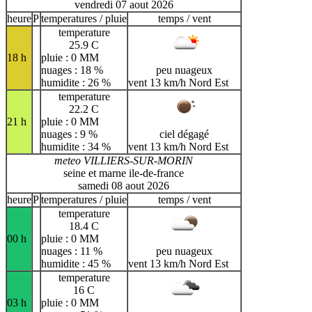
vendredi 07 aout 2026
heure
P
temperatures / pluie
temps / vent
temperature
25.9 C
18 h
pluie : 0 MM
nuages : 18 %
peu nuageux
humidite : 26 %
vent 13 km/h Nord Est
temperature
22.2 C
21 h
pluie : 0 MM
nuages : 9 %
ciel dégagé
humidite : 34 %
vent 13 km/h Nord Est
meteo VILLIERS-SUR-MORIN
seine et marne ile-de-france
samedi 08 aout 2026
heure
P
temperatures / pluie
temps / vent
temperature
18.4 C
00 h
pluie : 0 MM
nuages : 11 %
peu nuageux
humidite : 45 %
vent 13 km/h Nord Est
temperature
16 C
03 h
pluie : 0 MM