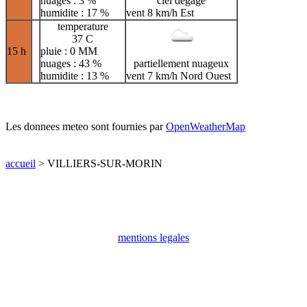
nuages : 3 %
ciel dégagé
humidite : 17 %
vent 8 km/h Est
temperature
37 C
15 h
pluie : 0 MM
nuages : 43 %
partiellement nuageux
humidite : 13 %
vent 7 km/h Nord Ouest
Les donnees meteo sont fournies par
OpenWeatherMap
accueil
> VILLIERS-SUR-MORIN
mentions legales