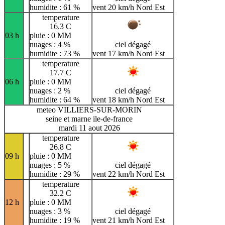
humidite : 61 %
vent 20 km/h Nord Est
temperature
16.3 C
03 h
pluie : 0 MM
nuages : 4 %
ciel dégagé
humidite : 73 %
vent 17 km/h Nord Est
temperature
17.7 C
06 h
pluie : 0 MM
nuages : 2 %
ciel dégagé
humidite : 64 %
vent 18 km/h Nord Est
meteo VILLIERS-SUR-MORIN
seine et marne ile-de-france
mardi 11 aout 2026
temperature
26.8 C
09 h
pluie : 0 MM
nuages : 5 %
ciel dégagé
humidite : 29 %
vent 22 km/h Nord Est
temperature
32.2 C
12 h
pluie : 0 MM
nuages : 3 %
ciel dégagé
humidite : 19 %
vent 21 km/h Nord Est