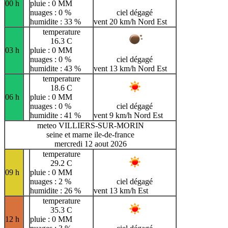
00 h
pluie : 0 MM
nuages : 0 %
ciel dégagé
humidite : 33 %
vent 20 km/h Nord Est
temperature
16.3 C
03 h
pluie : 0 MM
nuages : 0 %
ciel dégagé
humidite : 43 %
vent 13 km/h Nord Est
temperature
18.6 C
06 h
pluie : 0 MM
nuages : 0 %
ciel dégagé
humidite : 41 %
vent 9 km/h Nord Est
meteo VILLIERS-SUR-MORIN
seine et marne ile-de-france
mercredi 12 aout 2026
temperature
29.2 C
09 h
pluie : 0 MM
nuages : 2 %
ciel dégagé
humidite : 26 %
vent 13 km/h Est
temperature
35.3 C
12 h
pluie : 0 MM