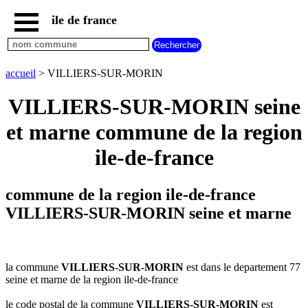
ile de france
accueil
paris
communes
accueil
> VILLIERS-SUR-MORIN
essonne
VILLIERS-SUR-MORIN seine
communes
hauts
et marne commune de la region
de
seine
ile-de-france
communes
seine
et
commune de la region ile-de-france
marne
VILLIERS-SUR-MORIN seine et marne
communes
seine
saint
denis
la commune
VILLIERS-SUR-MORIN
est dans le departement 77
communes
seine et marne de la region ile-de-france
val
d
le code postal de la commune
VILLIERS-SUR-MORIN
est
oise