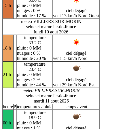
35.6 C
15 h
pluie : 0 MM
nuages : 0 %
ciel dégagé
humidite : 17 %
vent 13 km/h Nord Ouest
meteo VILLIERS-SUR-MORIN
seine et marne ile-de-france
lundi 10 aout 2026
temperature
33.2 C
18 h
pluie : 0 MM
nuages : 0 %
ciel dégagé
humidite : 20 %
vent 15 km/h Nord
temperature
23.4 C
21 h
pluie : 0 MM
nuages : 2 %
ciel dégagé
humidite : 44 %
vent 29 km/h Nord Est
meteo VILLIERS-SUR-MORIN
seine et marne ile-de-france
mardi 11 aout 2026
heure
P
temperatures / pluie
temps / vent
temperature
18.9 C
00 h
pluie : 0 MM
nuages : 1 %
ciel dégagé