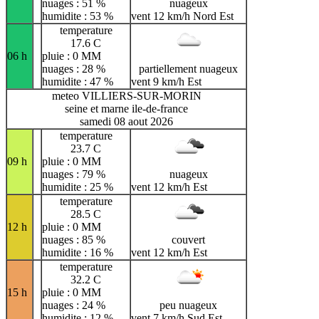
nuages : 51 %
nuageux
humidite : 53 %
vent 12 km/h Nord Est
temperature
17.6 C
06 h
pluie : 0 MM
nuages : 28 %
partiellement nuageux
humidite : 47 %
vent 9 km/h Est
meteo VILLIERS-SUR-MORIN
seine et marne ile-de-france
samedi 08 aout 2026
temperature
23.7 C
09 h
pluie : 0 MM
nuages : 79 %
nuageux
humidite : 25 %
vent 12 km/h Est
temperature
28.5 C
12 h
pluie : 0 MM
nuages : 85 %
couvert
humidite : 16 %
vent 12 km/h Est
temperature
32.2 C
15 h
pluie : 0 MM
nuages : 24 %
peu nuageux
humidite : 12 %
vent 7 km/h Sud Est