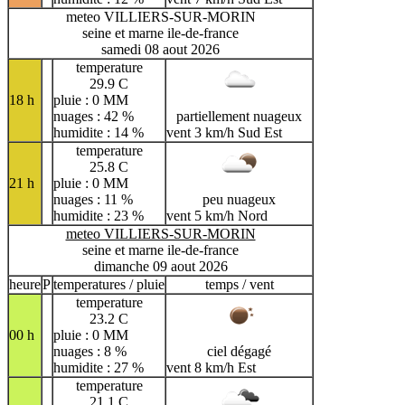
meteo VILLIERS-SUR-MORIN
seine et marne ile-de-france
samedi 08 aout 2026
temperature
29.9 C
18 h
pluie : 0 MM
nuages : 42 %
partiellement nuageux
humidite : 14 %
vent 3 km/h Sud Est
temperature
25.8 C
21 h
pluie : 0 MM
nuages : 11 %
peu nuageux
humidite : 23 %
vent 5 km/h Nord
meteo VILLIERS-SUR-MORIN
seine et marne ile-de-france
dimanche 09 aout 2026
heure
P
temperatures / pluie
temps / vent
temperature
23.2 C
00 h
pluie : 0 MM
nuages : 8 %
ciel dégagé
humidite : 27 %
vent 8 km/h Est
temperature
21.1 C