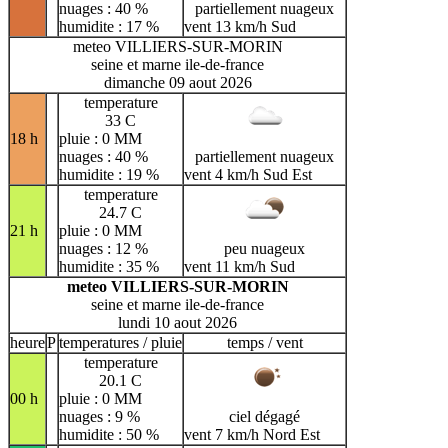
nuages : 40 %
partiellement nuageux
humidite : 17 %
vent 13 km/h Sud
meteo VILLIERS-SUR-MORIN
seine et marne ile-de-france
dimanche 09 aout 2026
temperature
33 C
18 h
pluie : 0 MM
nuages : 40 %
partiellement nuageux
humidite : 19 %
vent 4 km/h Sud Est
temperature
24.7 C
21 h
pluie : 0 MM
nuages : 12 %
peu nuageux
humidite : 35 %
vent 11 km/h Sud
meteo VILLIERS-SUR-MORIN
seine et marne ile-de-france
lundi 10 aout 2026
heure
P
temperatures / pluie
temps / vent
temperature
20.1 C
00 h
pluie : 0 MM
nuages : 9 %
ciel dégagé
humidite : 50 %
vent 7 km/h Nord Est