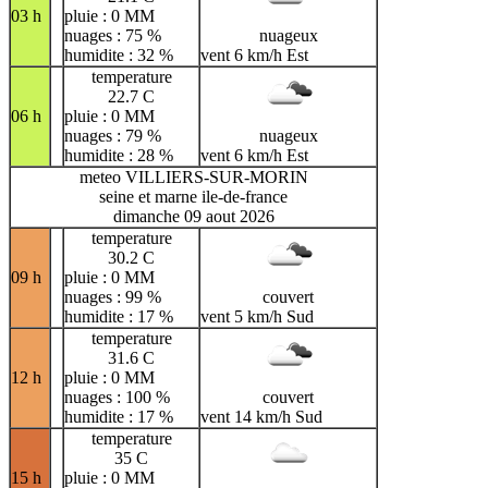
03 h
pluie : 0 MM
nuages : 75 %
nuageux
humidite : 32 %
vent 6 km/h Est
temperature
22.7 C
06 h
pluie : 0 MM
nuages : 79 %
nuageux
humidite : 28 %
vent 6 km/h Est
meteo VILLIERS-SUR-MORIN
seine et marne ile-de-france
dimanche 09 aout 2026
temperature
30.2 C
09 h
pluie : 0 MM
nuages : 99 %
couvert
humidite : 17 %
vent 5 km/h Sud
temperature
31.6 C
12 h
pluie : 0 MM
nuages : 100 %
couvert
humidite : 17 %
vent 14 km/h Sud
temperature
35 C
15 h
pluie : 0 MM