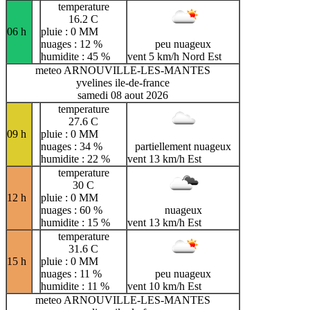
temperature
16.2 C
06 h
pluie : 0 MM
nuages : 12 %
peu nuageux
humidite : 45 %
vent 5 km/h Nord Est
meteo ARNOUVILLE-LES-MANTES
yvelines ile-de-france
samedi 08 aout 2026
temperature
27.6 C
09 h
pluie : 0 MM
nuages : 34 %
partiellement nuageux
humidite : 22 %
vent 13 km/h Est
temperature
30 C
12 h
pluie : 0 MM
nuages : 60 %
nuageux
humidite : 15 %
vent 13 km/h Est
temperature
31.6 C
15 h
pluie : 0 MM
nuages : 11 %
peu nuageux
humidite : 11 %
vent 10 km/h Est
meteo ARNOUVILLE-LES-MANTES