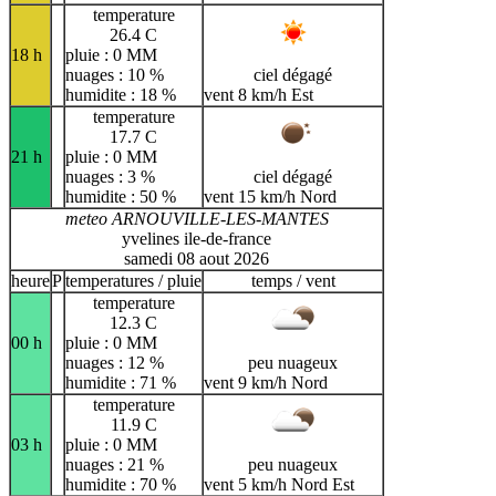
temperature
26.4 C
18 h
pluie : 0 MM
nuages : 10 %
ciel dégagé
humidite : 18 %
vent 8 km/h Est
temperature
17.7 C
21 h
pluie : 0 MM
nuages : 3 %
ciel dégagé
humidite : 50 %
vent 15 km/h Nord
meteo ARNOUVILLE-LES-MANTES
yvelines ile-de-france
samedi 08 aout 2026
heure
P
temperatures / pluie
temps / vent
temperature
12.3 C
00 h
pluie : 0 MM
nuages : 12 %
peu nuageux
humidite : 71 %
vent 9 km/h Nord
temperature
11.9 C
03 h
pluie : 0 MM
nuages : 21 %
peu nuageux
humidite : 70 %
vent 5 km/h Nord Est