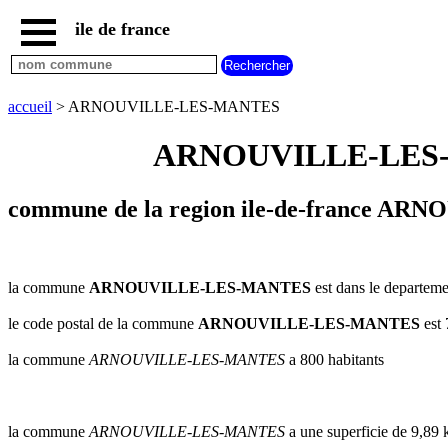
ile de france
accueil
paris
communes
accueil
> ARNOUVILLE-LES-MANTES
essonne
ARNOUVILLE-LES-MAN
communes
hauts
de
seine
commune de la region ile-de-france A
communes
seine
et
marne
la commune
ARNOUVILLE-LES-MANTES
est dans le departeme
communes
le code postal de la commune
ARNOUVILLE-LES-MANTES
est
seine
saint
la commune
ARNOUVILLE-LES-MANTES
a 800 habitants
denis
communes
val
d
la commune
ARNOUVILLE-LES-MANTES
a une superficie de 9,89
oise