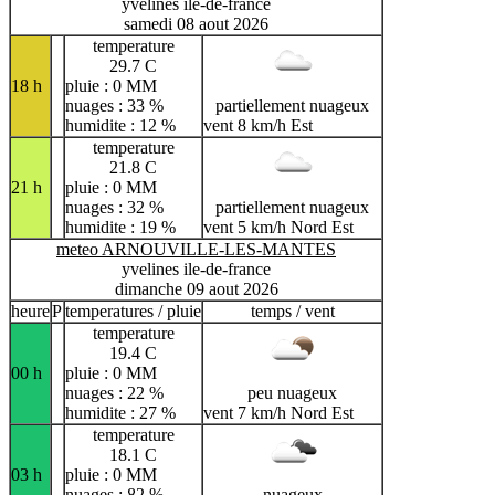
yvelines ile-de-france
samedi 08 aout 2026
temperature
29.7 C
18 h
pluie : 0 MM
nuages : 33 %
partiellement nuageux
humidite : 12 %
vent 8 km/h Est
temperature
21.8 C
21 h
pluie : 0 MM
nuages : 32 %
partiellement nuageux
humidite : 19 %
vent 5 km/h Nord Est
meteo ARNOUVILLE-LES-MANTES
yvelines ile-de-france
dimanche 09 aout 2026
heure
P
temperatures / pluie
temps / vent
temperature
19.4 C
00 h
pluie : 0 MM
nuages : 22 %
peu nuageux
humidite : 27 %
vent 7 km/h Nord Est
temperature
18.1 C
03 h
pluie : 0 MM
nuages : 82 %
nuageux