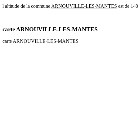
l altitude de la commune
ARNOUVILLE-LES-MANTES
est de 140
communes
val
de
marne
carte ARNOUVILLE-LES-MANTES
communes
yvelines
carte ARNOUVILLE-LES-MANTES
radar
pluie