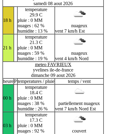
samedi 08 aout 2026
temperature
29.9 C
18 h
pluie : 0 MM
nuages : 62 %
nuageux
humidite : 13 %
vent 7 km/h Est
temperature
21.3 C
21 h
pluie : 0 MM
nuages : 59 %
nuageux
humidite : 19 %
vent 4 km/h Nord
meteo FAVRIEUX
yvelines ile-de-france
dimanche 09 aout 2026
heure
P
temperatures / pluie
temps / vent
temperature
18.4 C
00 h
pluie : 0 MM
nuages : 38 %
partiellement nuageux
humidite : 26 %
vent 7 km/h Nord Est
temperature
17.3 C
03 h
pluie : 0 MM
nuages : 92 %
couvert