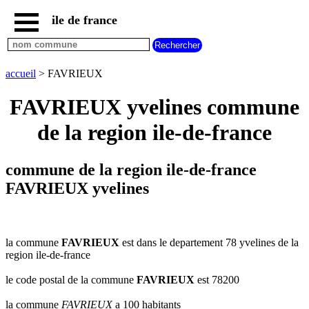
ile de france
accueil
paris
communes
accueil
> FAVRIEUX
essonne
FAVRIEUX yvelines commune
communes
hauts
de la region ile-de-france
de
seine
communes
commune de la region ile-de-france
seine
et
FAVRIEUX yvelines
marne
communes
seine
saint
la commune
FAVRIEUX
est dans le departement 78 yvelines de la
denis
region ile-de-france
communes
le code postal de la commune
FAVRIEUX
est 78200
val
d
la commune
FAVRIEUX
a 100 habitants
oise