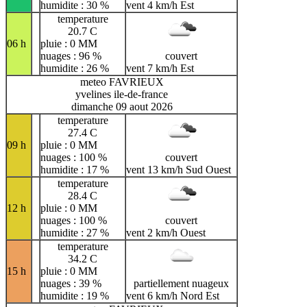
humidite : 30 %
vent 4 km/h Est
temperature
20.7 C
06 h
pluie : 0 MM
nuages : 96 %
couvert
humidite : 26 %
vent 7 km/h Est
meteo FAVRIEUX
yvelines ile-de-france
dimanche 09 aout 2026
temperature
27.4 C
09 h
pluie : 0 MM
nuages : 100 %
couvert
humidite : 17 %
vent 13 km/h Sud Ouest
temperature
28.4 C
12 h
pluie : 0 MM
nuages : 100 %
couvert
humidite : 27 %
vent 2 km/h Ouest
temperature
34.2 C
15 h
pluie : 0 MM
nuages : 39 %
partiellement nuageux
humidite : 19 %
vent 6 km/h Nord Est