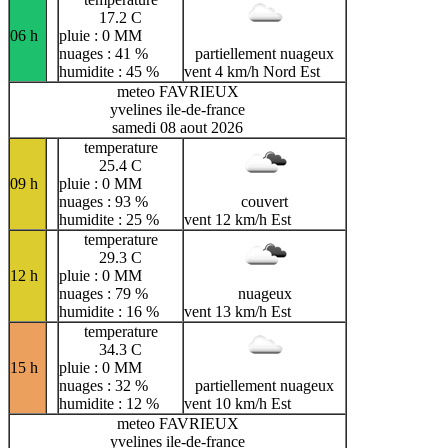
17.2 C
06 h
pluie : 0 MM
nuages : 41 %
partiellement nuageux
humidite : 45 %
vent 4 km/h Nord Est
meteo FAVRIEUX
yvelines ile-de-france
samedi 08 aout 2026
temperature
25.4 C
09 h
pluie : 0 MM
nuages : 93 %
couvert
humidite : 25 %
vent 12 km/h Est
temperature
29.3 C
12 h
pluie : 0 MM
nuages : 79 %
nuageux
humidite : 16 %
vent 13 km/h Est
temperature
34.3 C
15 h
pluie : 0 MM
nuages : 32 %
partiellement nuageux
humidite : 12 %
vent 10 km/h Est
meteo FAVRIEUX
yvelines ile-de-france