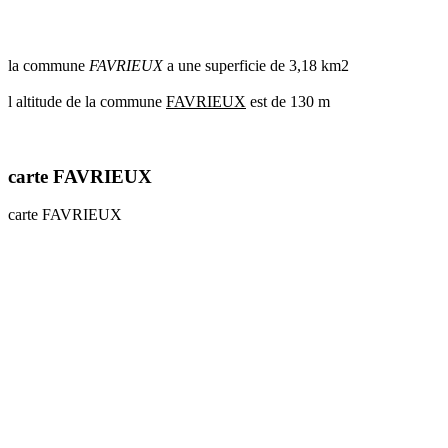
communes
val
de
la commune
FAVRIEUX
a une superficie de 3,18 km2
marne
communes
l altitude de la commune
FAVRIEUX
est de 130 m
yvelines
radar
pluie
carte FAVRIEUX
carte FAVRIEUX