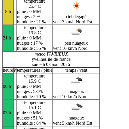
temperature
25.4 C
18 h
pluie : 0 MM
nuages : 2 %
ciel dégagé
humidite : 21 %
vent 7 km/h Nord Est
temperature
19.8 C
21 h
pluie : 0 MM
nuages : 17 %
peu nuageux
humidite : 55 %
vent 16 km/h Nord
meteo FAVRIEUX
yvelines ile-de-france
samedi 08 aout 2026
heure
P
temperatures / pluie
temps / vent
temperature
15.9 C
00 h
pluie : 0 MM
nuages : 53 %
nuageux
humidite : 70 %
vent 10 km/h Nord
temperature
15.1 C
03 h
pluie : 0 MM
nuages : 51 %
nuageux
humidite : 64 %
vent 5 km/h Nord Est
temperature