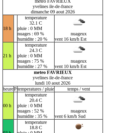
meteo FAVRIEUX
yvelines ile-de-france
dimanche 09 aout 2026
temperature
32.1 C
18 h
pluie : 0 MM
nuages : 69 %
nuageux
humidite : 20 %
vent 16 km/h Est
temperature
24.3 C
21 h
pluie : 0 MM
nuages : 75 %
nuageux
humidite : 27 %
vent 10 km/h Est
meteo FAVRIEUX
yvelines ile-de-france
lundi 10 aout 2026
heure
P
temperatures / pluie
temps / vent
temperature
20.4 C
00 h
pluie : 0 MM
nuages : 52 %
nuageux
humidite : 35 %
vent 6 km/h Sud
temperature
18.8 C
03 h
pluie : 0 MM