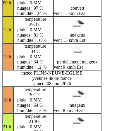
09 h
pluie : 0 MM
nuages : 97 %
couvert
humidite : 24 %
vent 11 km/h Est
temperature
29.3 C
12 h
pluie : 0 MM
nuages : 81 %
nuageux
humidite : 16 %
vent 13 km/h Est
temperature
34 C
15 h
pluie : 0 MM
nuages : 34 %
partiellement nuageux
humidite : 12 %
vent 9 km/h Est
meteo FLINS-NEUVE-EGLISE
yvelines ile-de-france
samedi 08 aout 2026
temperature
30.1 C
18 h
pluie : 0 MM
nuages : 64 %
nuageux
humidite : 13 %
vent 8 km/h Est
temperature
21.8 C
21 h
pluie : 0 MM