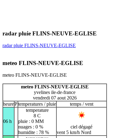
radar pluie FLINS-NEUVE-EGLISE
radar pluie FLINS-NEUVE-EGLISE
meteo FLINS-NEUVE-EGLISE
meteo FLINS-NEUVE-EGLISE
meteo FLINS-NEUVE-EGLISE
yvelines ile-de-france
vendredi 07 aout 2026
heure
P
temperatures / pluie
temps / vent
temperature
8 C
06 h
pluie : 0 MM
nuages : 0 %
ciel dégagé
humidite : 78 %
vent 5 km/h Nord