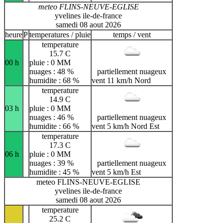
meteo FLINS-NEUVE-EGLISE
yvelines ile-de-france
samedi 08 aout 2026
heure
P
temperatures / pluie
temps / vent
temperature
15.7 C
00 h
pluie : 0 MM
nuages : 48 %
partiellement nuageux
humidite : 68 %
vent 11 km/h Nord
temperature
14.9 C
03 h
pluie : 0 MM
nuages : 46 %
partiellement nuageux
humidite : 66 %
vent 5 km/h Nord Est
temperature
17.3 C
06 h
pluie : 0 MM
nuages : 39 %
partiellement nuageux
humidite : 45 %
vent 5 km/h Est
meteo FLINS-NEUVE-EGLISE
yvelines ile-de-france
samedi 08 aout 2026
temperature
25.2 C