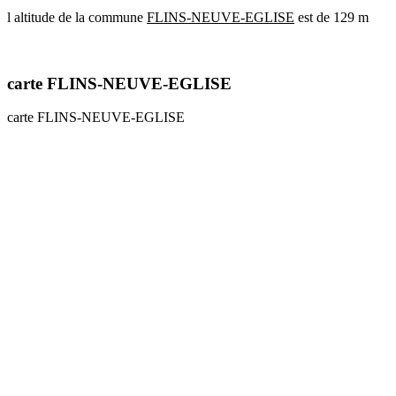
l altitude de la commune
FLINS-NEUVE-EGLISE
est de 129 m
communes
val
de
marne
carte FLINS-NEUVE-EGLISE
communes
yvelines
carte FLINS-NEUVE-EGLISE
radar
pluie