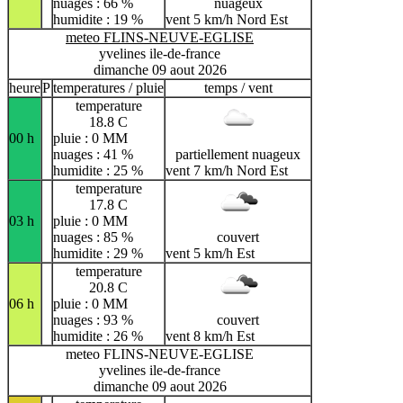
nuages : 66 %
nuageux
humidite : 19 %
vent 5 km/h Nord Est
meteo FLINS-NEUVE-EGLISE
yvelines ile-de-france
dimanche 09 aout 2026
heure
P
temperatures / pluie
temps / vent
temperature
18.8 C
00 h
pluie : 0 MM
nuages : 41 %
partiellement nuageux
humidite : 25 %
vent 7 km/h Nord Est
temperature
17.8 C
03 h
pluie : 0 MM
nuages : 85 %
couvert
humidite : 29 %
vent 5 km/h Est
temperature
20.8 C
06 h
pluie : 0 MM
nuages : 93 %
couvert
humidite : 26 %
vent 8 km/h Est
meteo FLINS-NEUVE-EGLISE
yvelines ile-de-france
dimanche 09 aout 2026