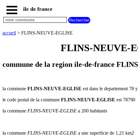
ile de france
accueil
paris
communes
accueil
> FLINS-NEUVE-EGLISE
essonne
FLINS-NEUVE-EGLI
communes
hauts
de
seine
commune de la region ile-de-france FLI
communes
seine
et
marne
la commune
FLINS-NEUVE-EGLISE
est dans le departement 78 yv
communes
le code postal de la commune
FLINS-NEUVE-EGLISE
est 78790
seine
saint
la commune
FLINS-NEUVE-EGLISE
a 200 habitants
denis
communes
val
d
la commune
FLINS-NEUVE-EGLISE
a une superficie de 1,21 km2
oise