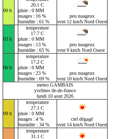
20.1 C
00 h
pluie : 0 MM
nuages : 16 %
peu nuageux
humidite : 61 %
vent 12 km/h Nord Ouest
temperature
17.7 C
03 h
pluie : 0 MM
nuages : 13 %
peu nuageux
humidite : 65 %
vent 9 km/h Nord Ouest
temperature
17.2 C
06 h
pluie : 0 MM
nuages : 23 %
peu nuageux
humidite : 69 %
vent 10 km/h Nord Ouest
meteo GAMBAIS
yvelines ile-de-france
lundi 10 aout 2026
temperature
27.1 C
09 h
pluie : 0 MM
nuages : 4 %
ciel dégagé
humidite : 34 %
vent 14 km/h Nord Ouest
temperature
31.1 C