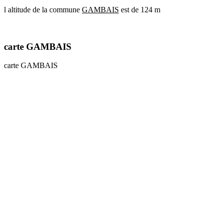
l altitude de la commune
GAMBAIS
est de 124 m
communes
val
de
marne
carte GAMBAIS
communes
yvelines
carte GAMBAIS
radar
pluie