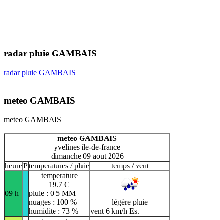
radar pluie GAMBAIS
radar pluie GAMBAIS
meteo GAMBAIS
meteo GAMBAIS
meteo GAMBAIS
yvelines ile-de-france
dimanche 09 aout 2026
heure
P
temperatures / pluie
temps / vent
temperature
19.7 C
09 h
pluie : 0.5 MM
nuages : 100 %
légère pluie
humidite : 73 %
vent 6 km/h Est