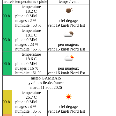
heure
P
temperatures / pluie
temps / vent
temperature
18.2 C
00 h
pluie : 0 MM
nuages : 2 %
ciel dégagé
humidite : 53 %
vent 19 km/h Nord Est
temperature
18.1 C
03 h
pluie : 0 MM
nuages : 23 %
peu nuageux
humidite : 65 %
vent 15 km/h Nord Est
temperature
18.6 C
06 h
pluie : 0 MM
nuages : 16 %
peu nuageux
humidite : 61 %
vent 16 km/h Nord Est
meteo GAMBAIS
yvelines ile-de-france
mardi 11 aout 2026
temperature
26.7 C
09 h
pluie : 0 MM
nuages : 4 %
ciel dégagé
humidite : 35 %
vent 19 km/h Nord Est