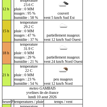
temperature
23.6 C
12 h
pluie : 0 MM
nuages : 95 %
couvert
humidite : 58 %
vent 5 km/h Sud Est
temperature
29.2 C
15 h
pluie : 0 MM
nuages : 47 %
partiellement nuageux
humidite : 37 %
vent 12 km/h Sud Ouest
temperature
31.9 C
18 h
pluie : 0 MM
nuages : 29 %
partiellement nuageux
humidite : 21 %
vent 24 km/h Nord Ouest
temperature
22 C
21 h
pluie : 0 MM
nuages : 23 %
peu nuageux
humidite : 54 %
vent 12 km/h Nord
meteo GAMBAIS
yvelines ile-de-france
lundi 10 aout 2026
heure
P
temperatures / pluie
temps / vent
temperature