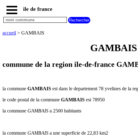
ile de france
accueil
paris
communes
accueil
> GAMBAIS
essonne
GAMBAIS yv
communes
hauts
de
seine
commune de la region ile-de-france GAMB
communes
seine
et
marne
la commune
GAMBAIS
est dans le departement 78 yvelines de la reg
communes
le code postal de la commune
GAMBAIS
est 78950
seine
saint
la commune
GAMBAIS
a 2500 habitants
denis
communes
val
d
la commune
GAMBAIS
a une superficie de 22,83 km2
oise