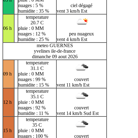
nuages : 5 %
ciel dégagé
humidite : 35 %
vent 3 km/h Est
temperature
20.7 C
06 h
pluie : 0 MM
nuages : 12 %
peu nuageux
humidite : 25 %
vent 4 km/h Est
meteo GUERNES
yvelines ile-de-france
dimanche 09 aout 2026
temperature
31.1 C
09 h
pluie : 0 MM
nuages : 99 %
couvert
humidite : 15 %
vent 11 km/h Est
temperature
35.1 C
12 h
pluie : 0 MM
nuages : 92 %
couvert
humidite : 11 %
vent 14 km/h Sud Est
temperature
35 C
15 h
pluie : 0 MM
nuages : 100 %
couvert