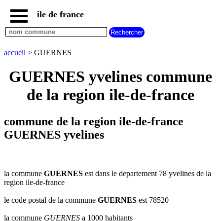
ile de france
accueil
paris
communes
accueil
> GUERNES
essonne
GUERNES yvelines commune
communes
hauts
de la region ile-de-france
de
seine
communes
commune de la region ile-de-france
seine
et
GUERNES yvelines
marne
communes
seine
saint
la commune
GUERNES
est dans le departement 78 yvelines de la
denis
region ile-de-france
communes
le code postal de la commune
GUERNES
est 78520
val
d
la commune
GUERNES
a 1000 habitants
oise