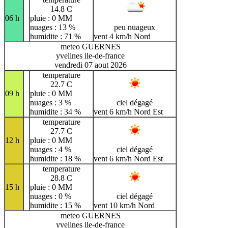
14.8 C
06 h
pluie : 0 MM
nuages : 13 %
peu nuageux
humidite : 71 %
vent 4 km/h Nord
meteo GUERNES
yvelines ile-de-france
vendredi 07 aout 2026
temperature
22.7 C
09 h
pluie : 0 MM
nuages : 3 %
ciel dégagé
humidite : 34 %
vent 6 km/h Nord Est
temperature
27.7 C
12 h
pluie : 0 MM
nuages : 4 %
ciel dégagé
humidite : 18 %
vent 6 km/h Nord Est
temperature
28.8 C
15 h
pluie : 0 MM
nuages : 0 %
ciel dégagé
humidite : 15 %
vent 10 km/h Nord
meteo GUERNES
yvelines ile-de-france