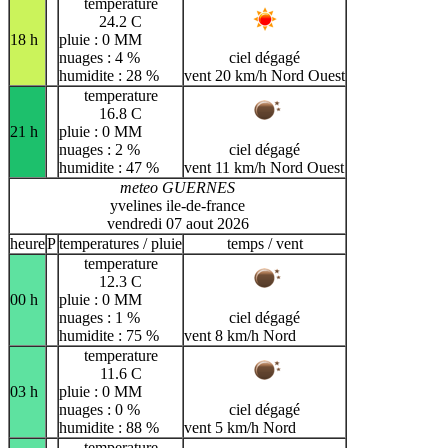
temperature
24.2 C
18 h
pluie : 0 MM
nuages : 4 %
ciel dégagé
humidite : 28 %
vent 20 km/h Nord Ouest
temperature
16.8 C
21 h
pluie : 0 MM
nuages : 2 %
ciel dégagé
humidite : 47 %
vent 11 km/h Nord Ouest
meteo GUERNES
yvelines ile-de-france
vendredi 07 aout 2026
heure
P
temperatures / pluie
temps / vent
temperature
12.3 C
00 h
pluie : 0 MM
nuages : 1 %
ciel dégagé
humidite : 75 %
vent 8 km/h Nord
temperature
11.6 C
03 h
pluie : 0 MM
nuages : 0 %
ciel dégagé
humidite : 88 %
vent 5 km/h Nord
temperature