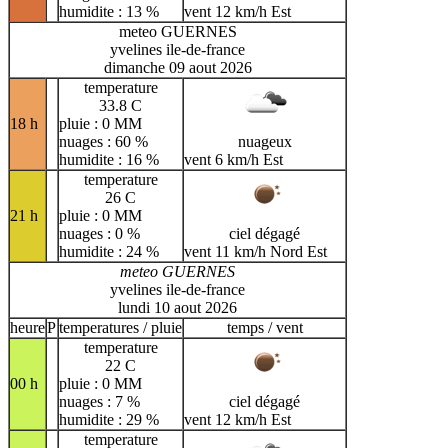
humidite : 13 %
vent 12 km/h Est
meteo GUERNES
yvelines ile-de-france
dimanche 09 aout 2026
temperature
33.8 C
18 h
pluie : 0 MM
nuages : 60 %
nuageux
humidite : 16 %
vent 6 km/h Est
temperature
26 C
21 h
pluie : 0 MM
nuages : 0 %
ciel dégagé
humidite : 24 %
vent 11 km/h Nord Est
meteo GUERNES
yvelines ile-de-france
lundi 10 aout 2026
heure
P
temperatures / pluie
temps / vent
temperature
22 C
00 h
pluie : 0 MM
nuages : 7 %
ciel dégagé
humidite : 29 %
vent 12 km/h Est
temperature