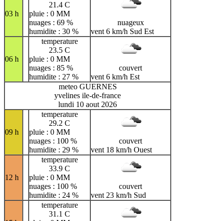
21.4 C
03 h
pluie : 0 MM
nuages : 69 %
nuageux
humidite : 30 %
vent 6 km/h Sud Est
temperature
23.5 C
06 h
pluie : 0 MM
nuages : 85 %
couvert
humidite : 27 %
vent 6 km/h Est
meteo GUERNES
yvelines ile-de-france
lundi 10 aout 2026
temperature
29.2 C
09 h
pluie : 0 MM
nuages : 100 %
couvert
humidite : 29 %
vent 18 km/h Ouest
temperature
33.9 C
12 h
pluie : 0 MM
nuages : 100 %
couvert
humidite : 24 %
vent 23 km/h Sud
temperature
31.1 C