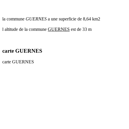
communes
val
de
la commune
GUERNES
a une superficie de 8,64 km2
marne
communes
l altitude de la commune
GUERNES
est de 33 m
yvelines
radar
pluie
carte GUERNES
carte GUERNES