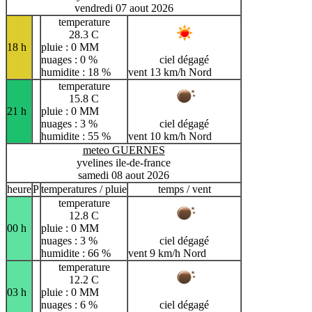
vendredi 07 aout 2026
temperature
28.3 C
18 h
pluie : 0 MM
nuages : 0 %
ciel dégagé
humidite : 18 %
vent 13 km/h Nord
temperature
15.8 C
21 h
pluie : 0 MM
nuages : 3 %
ciel dégagé
humidite : 55 %
vent 10 km/h Nord
meteo GUERNES
yvelines ile-de-france
samedi 08 aout 2026
heure
P
temperatures / pluie
temps / vent
temperature
12.8 C
00 h
pluie : 0 MM
nuages : 3 %
ciel dégagé
humidite : 66 %
vent 9 km/h Nord
temperature
12.2 C
03 h
pluie : 0 MM
nuages : 6 %
ciel dégagé