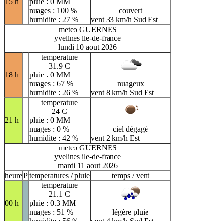
15 h
pluie : 0 MM
nuages : 100 %
couvert
humidite : 27 %
vent 33 km/h Sud Est
meteo GUERNES
yvelines ile-de-france
lundi 10 aout 2026
temperature
31.9 C
18 h
pluie : 0 MM
nuages : 67 %
nuageux
humidite : 26 %
vent 8 km/h Sud Est
temperature
24 C
21 h
pluie : 0 MM
nuages : 0 %
ciel dégagé
humidite : 42 %
vent 2 km/h Est
meteo GUERNES
yvelines ile-de-france
mardi 11 aout 2026
heure
P
temperatures / pluie
temps / vent
temperature
21.1 C
00 h
pluie : 0.3 MM
nuages : 51 %
légère pluie
humidite : 56 %
vent 4 km/h Sud Est