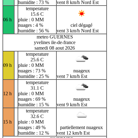
humidite : 73 %
vent 8 km/h Nord Est
temperature
15.6 C
06 h
pluie : 0 MM
nuages : 4 %
ciel dégagé
humidite : 56 %
vent 3 km/h Nord Est
meteo GUERNES
yvelines ile-de-france
samedi 08 aout 2026
temperature
25.6 C
09 h
pluie : 0 MM
nuages : 73 %
nuageux
humidite : 25 %
vent 7 km/h Est
temperature
31.1 C
12 h
pluie : 0 MM
nuages : 69 %
nuageux
humidite : 15 %
vent 9 km/h Est
temperature
32.6 C
15 h
pluie : 0 MM
nuages : 49 %
partiellement nuageux
humidite : 12 %
vent 12 km/h Est