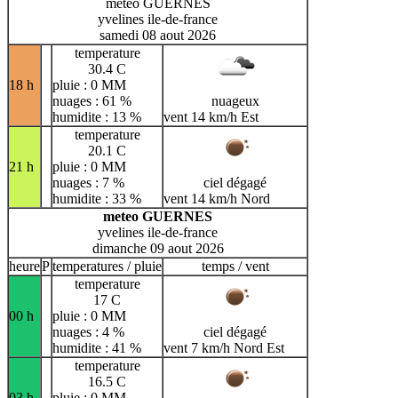
meteo GUERNES
yvelines ile-de-france
samedi 08 aout 2026
temperature
30.4 C
18 h
pluie : 0 MM
nuages : 61 %
nuageux
humidite : 13 %
vent 14 km/h Est
temperature
20.1 C
21 h
pluie : 0 MM
nuages : 7 %
ciel dégagé
humidite : 33 %
vent 14 km/h Nord
meteo GUERNES
yvelines ile-de-france
dimanche 09 aout 2026
heure
P
temperatures / pluie
temps / vent
temperature
17 C
00 h
pluie : 0 MM
nuages : 4 %
ciel dégagé
humidite : 41 %
vent 7 km/h Nord Est
temperature
16.5 C
03 h
pluie : 0 MM