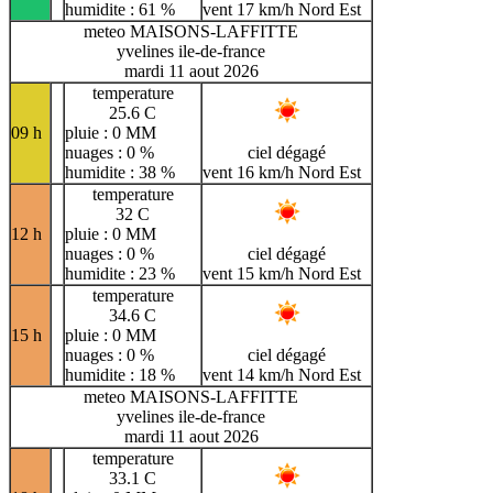
humidite : 61 %
vent 17 km/h Nord Est
meteo MAISONS-LAFFITTE
yvelines ile-de-france
mardi 11 aout 2026
temperature
25.6 C
09 h
pluie : 0 MM
nuages : 0 %
ciel dégagé
humidite : 38 %
vent 16 km/h Nord Est
temperature
32 C
12 h
pluie : 0 MM
nuages : 0 %
ciel dégagé
humidite : 23 %
vent 15 km/h Nord Est
temperature
34.6 C
15 h
pluie : 0 MM
nuages : 0 %
ciel dégagé
humidite : 18 %
vent 14 km/h Nord Est
meteo MAISONS-LAFFITTE
yvelines ile-de-france
mardi 11 aout 2026
temperature
33.1 C