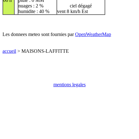
06 h
pluie : 0 MM
nuages : 2 %
ciel dégagé
humidite : 40 %
vent 8 km/h Est
Les donnees meteo sont fournies par
OpenWeatherMap
accueil
> MAISONS-LAFFITTE
mentions legales