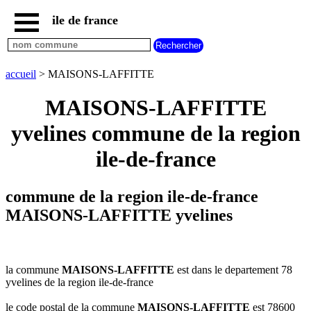
ile de france
accueil
paris
communes
accueil
> MAISONS-LAFFITTE
essonne
MAISONS-LAFFITTE
communes
hauts
yvelines commune de la region
de
seine
ile-de-france
communes
seine
et
commune de la region ile-de-france
marne
MAISONS-LAFFITTE yvelines
communes
seine
saint
denis
la commune
MAISONS-LAFFITTE
est dans le departement 78
communes
yvelines de la region ile-de-france
val
d
le code postal de la commune
MAISONS-LAFFITTE
est 78600
oise