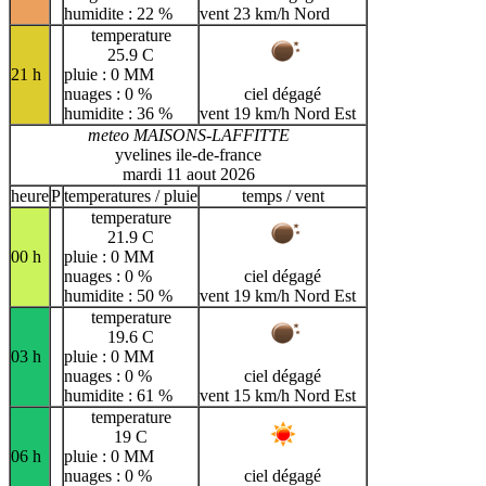
humidite : 22 %
vent 23 km/h Nord
temperature
25.9 C
21 h
pluie : 0 MM
nuages : 0 %
ciel dégagé
humidite : 36 %
vent 19 km/h Nord Est
meteo MAISONS-LAFFITTE
yvelines ile-de-france
mardi 11 aout 2026
heure
P
temperatures / pluie
temps / vent
temperature
21.9 C
00 h
pluie : 0 MM
nuages : 0 %
ciel dégagé
humidite : 50 %
vent 19 km/h Nord Est
temperature
19.6 C
03 h
pluie : 0 MM
nuages : 0 %
ciel dégagé
humidite : 61 %
vent 15 km/h Nord Est
temperature
19 C
06 h
pluie : 0 MM
nuages : 0 %
ciel dégagé