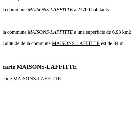
communes
la commune
MAISONS-LAFFITTE
a 22700 habitants
val
de
marne
communes
la commune
MAISONS-LAFFITTE
a une superficie de 6,93 km2
yvelines
l altitude de la commune
MAISONS-LAFFITTE
est de 34 m
radar
pluie
carte MAISONS-LAFFITTE
carte MAISONS-LAFFITTE