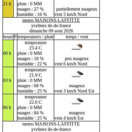
21 h
pluie : 0 MM
nuages : 27 %
partiellement nuageux
humidite : 16 %
vent 5 km/h Nord
meteo MAISONS-LAFFITTE
yvelines ile-de-france
dimanche 09 aout 2026
heure
P
temperatures / pluie
temps / vent
temperature
23.4 C
00 h
pluie : 0 MM
nuages : 18 %
peu nuageux
humidite : 22 %
vent 6 km/h Nord
temperature
21.9 C
03 h
pluie : 0 MM
nuages : 68 %
nuageux
humidite : 25 %
vent 3 km/h Nord Est
temperature
22.6 C
06 h
pluie : 0 MM
nuages : 84 %
nuageux
humidite : 25 %
vent 4 km/h Est
meteo MAISONS-LAFFITTE
yvelines ile-de-france