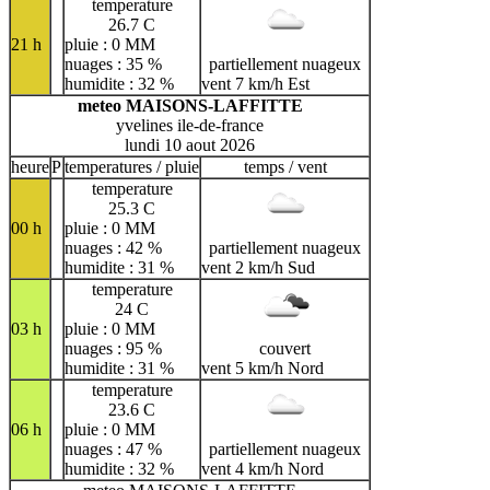
temperature
26.7 C
21 h
pluie : 0 MM
nuages : 35 %
partiellement nuageux
humidite : 32 %
vent 7 km/h Est
meteo MAISONS-LAFFITTE
yvelines ile-de-france
lundi 10 aout 2026
heure
P
temperatures / pluie
temps / vent
temperature
25.3 C
00 h
pluie : 0 MM
nuages : 42 %
partiellement nuageux
humidite : 31 %
vent 2 km/h Sud
temperature
24 C
03 h
pluie : 0 MM
nuages : 95 %
couvert
humidite : 31 %
vent 5 km/h Nord
temperature
23.6 C
06 h
pluie : 0 MM
nuages : 47 %
partiellement nuageux
humidite : 32 %
vent 4 km/h Nord