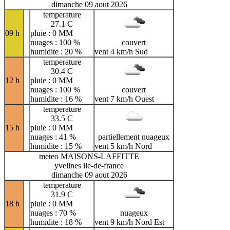
dimanche 09 aout 2026
temperature
27.1 C
09 h
pluie : 0 MM
nuages : 100 %
couvert
humidite : 20 %
vent 4 km/h Sud
temperature
30.4 C
12 h
pluie : 0 MM
nuages : 100 %
couvert
humidite : 16 %
vent 7 km/h Ouest
temperature
33.5 C
15 h
pluie : 0 MM
nuages : 41 %
partiellement nuageux
humidite : 15 %
vent 5 km/h Nord
meteo MAISONS-LAFFITTE
yvelines ile-de-france
dimanche 09 aout 2026
temperature
31.9 C
18 h
pluie : 0 MM
nuages : 70 %
nuageux
humidite : 18 %
vent 9 km/h Nord Est