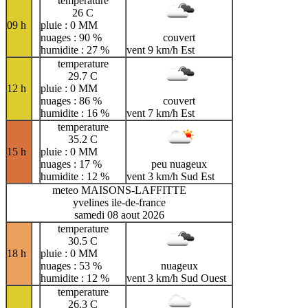
temperature
26 C
09 h
pluie : 0 MM
nuages : 90 %
couvert
humidite : 27 %
vent 9 km/h Est
temperature
29.7 C
12 h
pluie : 0 MM
nuages : 86 %
couvert
humidite : 16 %
vent 7 km/h Est
temperature
35.2 C
15 h
pluie : 0 MM
nuages : 17 %
peu nuageux
humidite : 12 %
vent 3 km/h Sud Est
meteo MAISONS-LAFFITTE
yvelines ile-de-france
samedi 08 aout 2026
temperature
30.5 C
18 h
pluie : 0 MM
nuages : 53 %
nuageux
humidite : 12 %
vent 3 km/h Sud Ouest
temperature
26.3 C