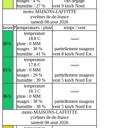
nuages : 4 %
ciel dégagé
humidite : 27 %
vent 9 km/h Nord
meteo MAISONS-LAFFITTE
yvelines ile-de-france
samedi 08 aout 2026
heure
P
temperatures / pluie
temps / vent
temperature
18.8 C
00 h
pluie : 0 MM
nuages : 38 %
partiellement nuageux
humidite : 41 %
vent 8 km/h Nord Est
temperature
17.8 C
03 h
pluie : 0 MM
nuages : 29 %
partiellement nuageux
humidite : 39 %
vent 5 km/h Nord Est
temperature
18.3 C
06 h
pluie : 0 MM
nuages : 38 %
partiellement nuageux
humidite : 38 %
vent 5 km/h Nord Est
meteo MAISONS-LAFFITTE
yvelines ile-de-france
samedi 08 aout 2026