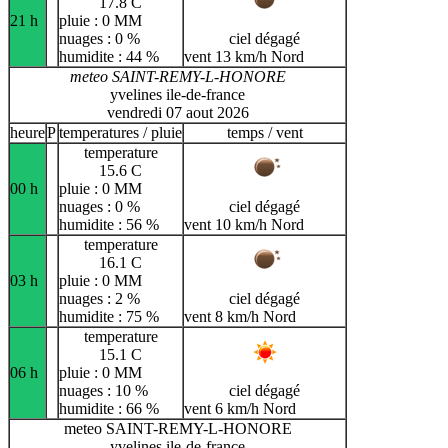
17.8 C
21 h
pluie : 0 MM
nuages : 0 %
ciel dégagé
humidite : 44 %
vent 13 km/h Nord
meteo SAINT-REMY-L-HONORE
yvelines ile-de-france
vendredi 07 aout 2026
heure
P
temperatures / pluie
temps / vent
temperature
15.6 C
00 h
pluie : 0 MM
nuages : 0 %
ciel dégagé
humidite : 56 %
vent 10 km/h Nord
temperature
16.1 C
03 h
pluie : 0 MM
nuages : 2 %
ciel dégagé
humidite : 75 %
vent 8 km/h Nord
temperature
15.1 C
06 h
pluie : 0 MM
nuages : 10 %
ciel dégagé
humidite : 66 %
vent 6 km/h Nord
meteo SAINT-REMY-L-HONORE
yvelines ile-de-france