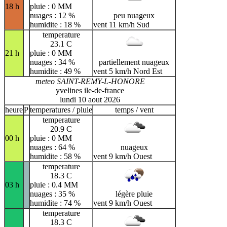
18 h
pluie : 0 MM
nuages : 12 %
peu nuageux
humidite : 18 %
vent 11 km/h Sud
temperature
23.1 C
21 h
pluie : 0 MM
nuages : 34 %
partiellement nuageux
humidite : 49 %
vent 5 km/h Nord Est
meteo SAINT-REMY-L-HONORE
yvelines ile-de-france
lundi 10 aout 2026
heure
P
temperatures / pluie
temps / vent
temperature
20.9 C
00 h
pluie : 0 MM
nuages : 64 %
nuageux
humidite : 58 %
vent 9 km/h Ouest
temperature
18.3 C
03 h
pluie : 0.4 MM
nuages : 35 %
légère pluie
humidite : 74 %
vent 9 km/h Ouest
temperature
18.3 C