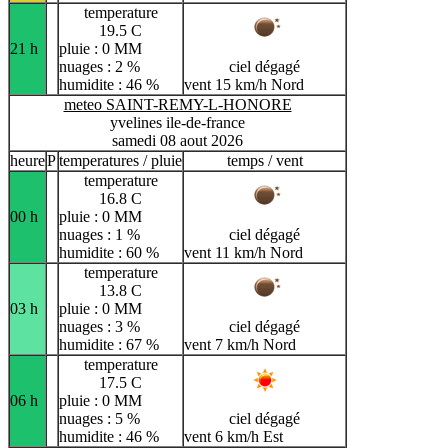
temperature
19.5 C
21 h
pluie : 0 MM
nuages : 2 %
ciel dégagé
humidite : 46 %
vent 15 km/h Nord
meteo SAINT-REMY-L-HONORE
yvelines ile-de-france
samedi 08 aout 2026
heure
P
temperatures / pluie
temps / vent
temperature
16.8 C
00 h
pluie : 0 MM
nuages : 1 %
ciel dégagé
humidite : 60 %
vent 11 km/h Nord
temperature
13.8 C
03 h
pluie : 0 MM
nuages : 3 %
ciel dégagé
humidite : 67 %
vent 7 km/h Nord
temperature
17.5 C
06 h
pluie : 0 MM
nuages : 5 %
ciel dégagé
humidite : 46 %
vent 6 km/h Est