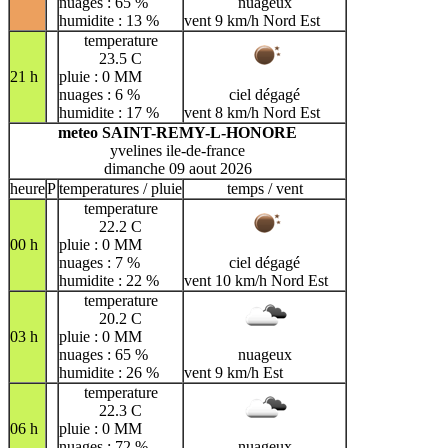
nuages : 65 %
nuageux
humidite : 13 %
vent 9 km/h Nord Est
temperature
23.5 C
21 h
pluie : 0 MM
nuages : 6 %
ciel dégagé
humidite : 17 %
vent 8 km/h Nord Est
meteo SAINT-REMY-L-HONORE
yvelines ile-de-france
dimanche 09 aout 2026
heure
P
temperatures / pluie
temps / vent
temperature
22.2 C
00 h
pluie : 0 MM
nuages : 7 %
ciel dégagé
humidite : 22 %
vent 10 km/h Nord Est
temperature
20.2 C
03 h
pluie : 0 MM
nuages : 65 %
nuageux
humidite : 26 %
vent 9 km/h Est
temperature
22.3 C
06 h
pluie : 0 MM
nuages : 72 %
nuageux