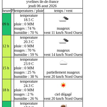
yvelines ile-de-france
jeudi 06 aout 2026
heure
P
temperatures / pluie
temps / vent
temperature
18.5 C
09 h
pluie : 0 MM
nuages : 74 %
nuageux
humidite : 70 %
vent 11 km/h Nord Ouest
temperature
20.3 C
12 h
pluie : 0 MM
nuages : 70 %
nuageux
humidite : 59 %
vent 14 km/h Nord Ouest
temperature
23.9 C
15 h
pluie : 0 MM
nuages : 25 %
partiellement nuageux
humidite : 38 %
vent 20 km/h Nord Ouest
temperature
24.3 C
18 h
pluie : 0 MM
nuages : 2 %
ciel dégagé
humidite : 26 %
vent 20 km/h Nord Ouest
temperature