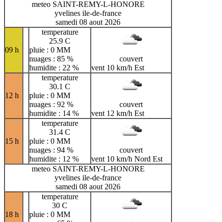
meteo SAINT-REMY-L-HONORE
yvelines ile-de-france
samedi 08 aout 2026
temperature
25.9 C
09 h
pluie : 0 MM
nuages : 85 %
couvert
humidite : 22 %
vent 10 km/h Est
temperature
30.1 C
12 h
pluie : 0 MM
nuages : 92 %
couvert
humidite : 14 %
vent 12 km/h Est
temperature
31.4 C
15 h
pluie : 0 MM
nuages : 94 %
couvert
humidite : 12 %
vent 10 km/h Nord Est
meteo SAINT-REMY-L-HONORE
yvelines ile-de-france
samedi 08 aout 2026
temperature
30 C
18 h
pluie : 0 MM