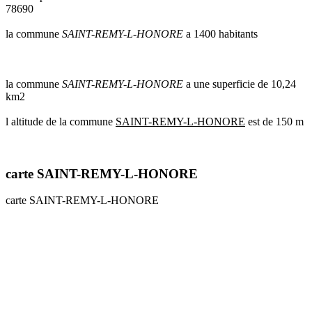
78690
communes
val
la commune
SAINT-REMY-L-HONORE
a 1400 habitants
de
marne
communes
yvelines
la commune
SAINT-REMY-L-HONORE
a une superficie de 10,24
km2
radar
pluie
l altitude de la commune
SAINT-REMY-L-HONORE
est de 150 m
carte SAINT-REMY-L-HONORE
carte SAINT-REMY-L-HONORE