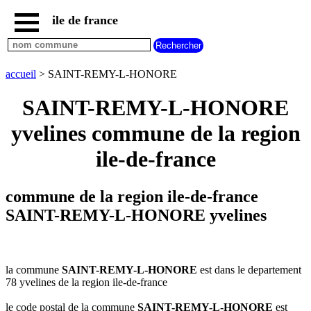
ile de france
accueil
paris
communes
accueil
> SAINT-REMY-L-HONORE
essonne
SAINT-REMY-L-HONORE
communes
hauts
yvelines commune de la region
de
seine
ile-de-france
communes
seine
et
commune de la region ile-de-france
marne
SAINT-REMY-L-HONORE yvelines
communes
seine
saint
denis
la commune
SAINT-REMY-L-HONORE
est dans le departement
communes
78 yvelines de la region ile-de-france
val
d
le code postal de la commune
SAINT-REMY-L-HONORE
est
oise