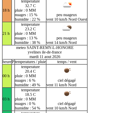
temperature
32.7 C
18 h
pluie : 0 MM
nuages : 15 %
peu nuageux
humidite : 22 %
vent 10 km/h Nord Ouest
temperature
23.2 C
21 h
pluie : 0 MM
nuages : 13 %
peu nuageux
humidite : 38 %
vent 14 km/h Nord
meteo SAINT-REMY-L-HONORE
yvelines ile-de-france
mardi 11 aout 2026
heure
P
temperatures / pluie
temps / vent
temperature
20.4 C
00 h
pluie : 0 MM
nuages : 6 %
ciel dégagé
humidite : 49 %
vent 11 km/h Nord
temperature
18.5 C
03 h
pluie : 0 MM
nuages : 0 %
ciel dégagé
humidite : 54 %
vent 10 km/h Nord