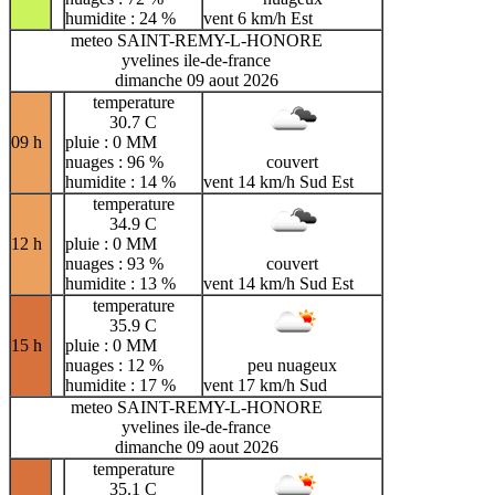
humidite : 24 %
vent 6 km/h Est
meteo SAINT-REMY-L-HONORE
yvelines ile-de-france
dimanche 09 aout 2026
temperature
30.7 C
09 h
pluie : 0 MM
nuages : 96 %
couvert
humidite : 14 %
vent 14 km/h Sud Est
temperature
34.9 C
12 h
pluie : 0 MM
nuages : 93 %
couvert
humidite : 13 %
vent 14 km/h Sud Est
temperature
35.9 C
15 h
pluie : 0 MM
nuages : 12 %
peu nuageux
humidite : 17 %
vent 17 km/h Sud
meteo SAINT-REMY-L-HONORE
yvelines ile-de-france
dimanche 09 aout 2026
temperature
35.1 C