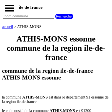
ile de france
accueil
paris
communes
accueil
> ATHIS-MONS
essonne
ATHIS-MONS essonne
communes
hauts
commune de la region ile-de-
de
seine
france
communes
seine
et
commune de la region ile-de-france
marne
ATHIS-MONS essonne
communes
seine
saint
denis
la commune
ATHIS-MONS
est dans le departement 91 essonne de
communes
la region ile-de-france
val
d
le code postal de la commune
ATHIS-MONS
est 91200
oise