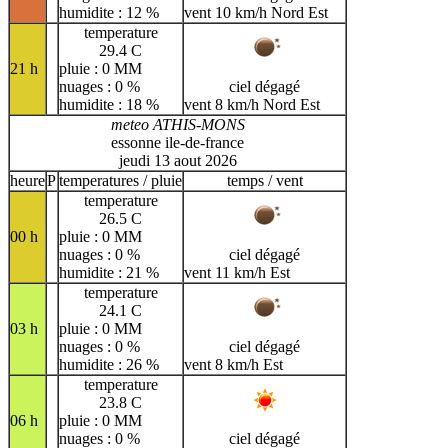
humidite : 12 %
vent 10 km/h Nord Est
temperature
29.4 C
21 h
pluie : 0 MM
nuages : 0 %
ciel dégagé
humidite : 18 %
vent 8 km/h Nord Est
meteo ATHIS-MONS
essonne ile-de-france
jeudi 13 aout 2026
heure
P
temperatures / pluie
temps / vent
temperature
26.5 C
00 h
pluie : 0 MM
nuages : 0 %
ciel dégagé
humidite : 21 %
vent 11 km/h Est
temperature
24.1 C
03 h
pluie : 0 MM
nuages : 0 %
ciel dégagé
humidite : 26 %
vent 8 km/h Est
temperature
23.8 C
06 h
pluie : 0 MM
nuages : 0 %
ciel dégagé