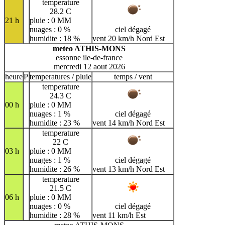
temperature
28.2 C
21 h
pluie : 0 MM
nuages : 0 %
ciel dégagé
humidite : 18 %
vent 20 km/h Nord Est
meteo ATHIS-MONS
essonne ile-de-france
mercredi 12 aout 2026
heure
P
temperatures / pluie
temps / vent
temperature
24.3 C
00 h
pluie : 0 MM
nuages : 1 %
ciel dégagé
humidite : 23 %
vent 14 km/h Nord Est
temperature
22 C
03 h
pluie : 0 MM
nuages : 1 %
ciel dégagé
humidite : 26 %
vent 13 km/h Nord Est
temperature
21.5 C
06 h
pluie : 0 MM
nuages : 0 %
ciel dégagé
humidite : 28 %
vent 11 km/h Est