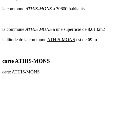
communes
la commune
ATHIS-MONS
a 30600 habitants
val
de
marne
communes
la commune
ATHIS-MONS
a une superficie de 8,61 km2
yvelines
l altitude de la commune
ATHIS-MONS
est de 69 m
radar
pluie
carte ATHIS-MONS
carte ATHIS-MONS