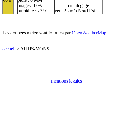
06 h
pluie : 0 MM
nuages : 0 %
ciel dégagé
humidite : 27 %
vent 2 km/h Nord Est
Les donnees meteo sont fournies par
OpenWeatherMap
accueil
> ATHIS-MONS
mentions legales