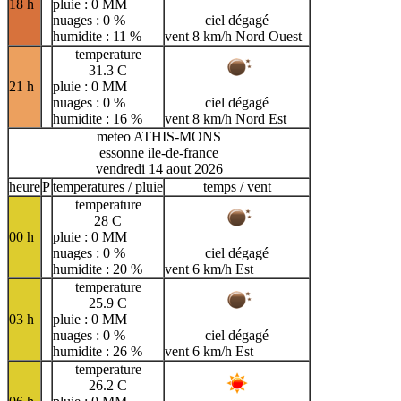
18 h
pluie : 0 MM
nuages : 0 %
ciel dégagé
humidite : 11 %
vent 8 km/h Nord Ouest
temperature
31.3 C
21 h
pluie : 0 MM
nuages : 0 %
ciel dégagé
humidite : 16 %
vent 8 km/h Nord Est
meteo ATHIS-MONS
essonne ile-de-france
vendredi 14 aout 2026
heure
P
temperatures / pluie
temps / vent
temperature
28 C
00 h
pluie : 0 MM
nuages : 0 %
ciel dégagé
humidite : 20 %
vent 6 km/h Est
temperature
25.9 C
03 h
pluie : 0 MM
nuages : 0 %
ciel dégagé
humidite : 26 %
vent 6 km/h Est
temperature
26.2 C